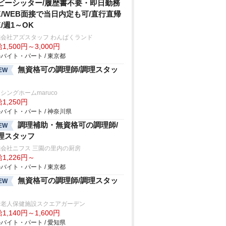
ビーシッター/履歴書不要・即日勤務
K/WEB面接で当日内定も可/直行直帰
K/週1～OK
会社アズスタッフ わんぱくランド
1,500円～3,000円
バイト・パート / 東京都
無資格可の調理師/調理スタッ
EW
シングホームmaruco
1,250円
バイト・パート / 神奈川県
調理補助・無資格可の調理師/
EW
理スタッフ
会社ニフス 三園の里内の厨房
1,226円～
バイト・パート / 東京都
無資格可の調理師/調理スタッ
EW
崎老人保健施設スクエアガーデン
1,140円～1,600円
バイト・パート / 愛知県