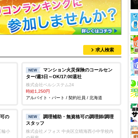
求人検索
マンション火災保険のコールセン
NEW
ター/週3日～OK/17:00退社
株式会社ベルシステム24
時給1,250円
アルバイト・パート / 契約社員 / 北海道
可の
調理補助・無資格可の調理師/調理
NEW
スタッフ
三輪小
株式会社メフォス 中央区立晴海西小中学校内
の厨房