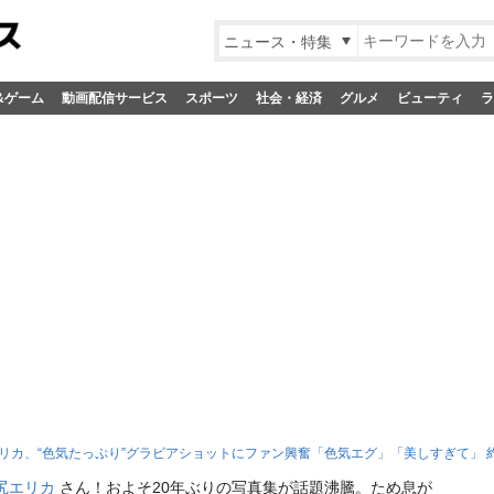
ニュース・特集
&ゲーム
動画配信サービス
スポーツ
社会・経済
グルメ
ビューティ
ラ
リカ、“色気たっぷり”グラビアショットにファン興奮「色気エグ」「美しすぎて」 
尻エリカ
さん！およそ20年ぶりの写真集が話題沸騰。ため息が