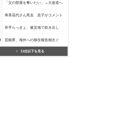
「父の部屋を奪いたい」→大改造へ
寿美花代さん死去 息子がコメント
井手らっきょ、被災地で炊き出し
0
芸能界、海外への移住報告相次ぐ
11位以下を見る
猫は抱くも
ビジュア
猫は抱くもの DVD
猫は抱くもの Blu-ra
ャル・エデ
ブザイ
y
＜初回生産
沢尻エリ
Amaz
nで見る
Amazonで見る
Amazonで見る
楽天ブッ
スで見る
楽天ブックスで見る
楽天ブックスで見る