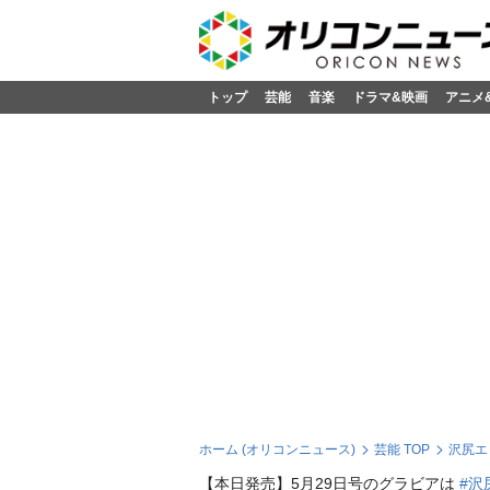
トップ
芸能
音楽
ドラマ&映画
アニメ
ホーム (オリコンニュース)
芸能 TOP
沢尻エ
【本日発売】5月29日号のグラビアは
#沢