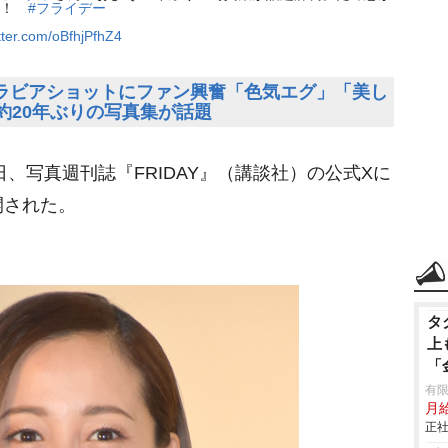
！！
#フライデー
itter.com/oBfhjPfhZ4
グラビアショットにファン興奮「色気エグ」「美し
約20年ぶりの写真集が話題
4日、写真週刊誌『FRIDAY』（講談社）の公式Xに
開された。
タ
上
「
有
月給
正社