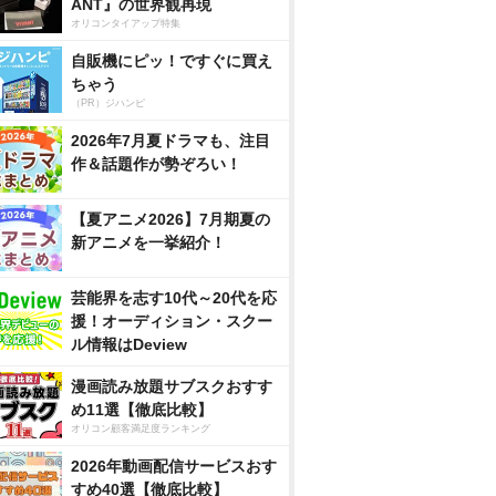
ANT』の世界観再現
オリコンタイアップ特集
自販機にピッ！ですぐに買え
ちゃう
（PR）ジハンピ
2026年7月夏ドラマも、注目
作＆話題作が勢ぞろい！
【夏アニメ2026】7月期夏の
新アニメを一挙紹介！
芸能界を志す10代～20代を応
援！オーディション・スクー
ル情報はDeview
漫画読み放題サブスクおすす
め11選【徹底比較】
オリコン顧客満足度ランキング
2026年動画配信サービスおす
すめ40選【徹底比較】