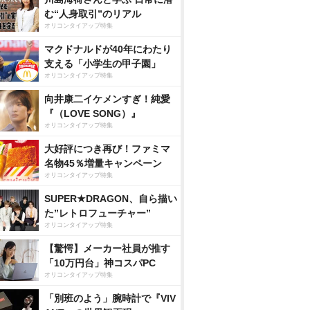
む“人身取引”のリアル
オリコンタイアップ特集
マクドナルドが40年にわたり
支える「小学生の甲子園」
オリコンタイアップ特集
向井康二イケメンすぎ！純愛
『（LOVE SONG）』
オリコンタイアップ特集
大好評につき再び！ファミマ
名物45％増量キャンペーン
オリコンタイアップ特集
SUPER★DRAGON、自ら描い
た”レトロフューチャー”
オリコンタイアップ特集
【驚愕】メーカー社員が推す
「10万円台」神コスパPC
オリコンタイアップ特集
「別班のよう」腕時計で『VIV