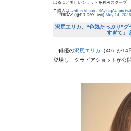
出るほど美しいショットを独占スクープ
ご購入は→
https://t.co/nJ8AykcqAU
pic.tw
— FRIDAY (@FRIDAY_twit)
May 14, 2026
沢尻エリカ、“色気たっぷり”
すぎて」 
俳優の
沢尻エリカ
（40）が1
登場し、グラビアショットが公