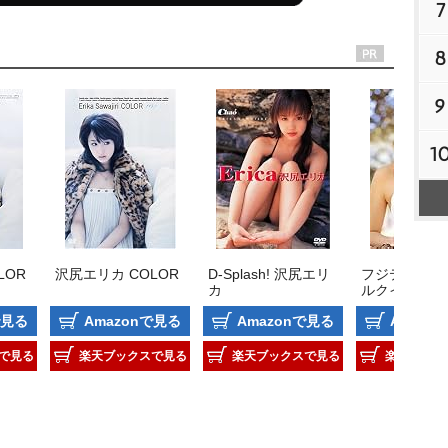
7
8
9
1
LOR
沢尻エリカ COLOR
D-Splash! 沢尻エリ
フジテレビ 
カ
ルクイーンオ
ヤー’02 「
で見る
Amazonで見る
Amazonで見る
Amazo
カ」
で見る
楽天ブックスで見る
楽天ブックスで見る
楽天ブック