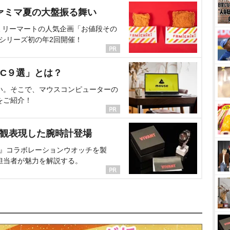
ァミマ夏の大盤振る舞い
ミリーマートの人気企画「お値段その
、シリーズ初の年2回開催！
C９選」とは？
い。そこで、マウスコンピューターの
をご紹介！
界観表現した腕時計登場
NT』コラボレーションウオッチを製
担当者が魅力を解説する。