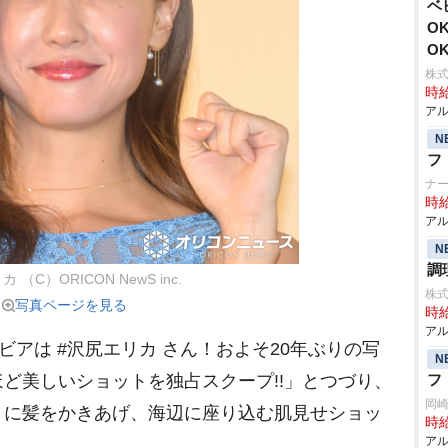
ベ
O
O
株式
時給
アル
N
フ
ナー
時給
アル
N
調
 （C）ORICON NewS inc.
株式
写真ページを見る
時給
アル
アは #沢尻エリカ さん！およそ20年ぶりの写
N
ど美しいショットを独占スクープ!!」とつづり、
フ
岡
りに髪をかきあげ、海辺に座り込む肌見せショッ
時給
アル