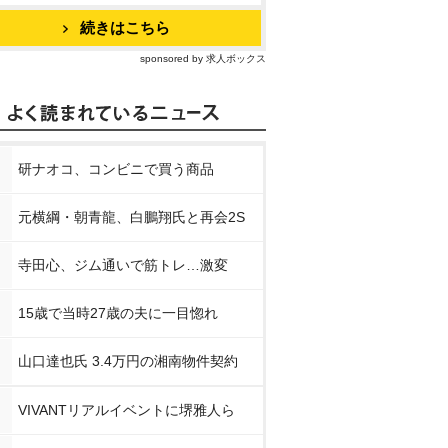
続きはこちら
sponsored by 求人ボックス
研ナオコ、コンビニで買う商品
元横綱・朝青龍、白鵬翔氏と再会2S
寺田心、ジム通いで筋トレ…激変
15歳で当時27歳の夫に一目惚れ
山口達也氏 3.4万円の湘南物件契約
VIVANTリアルイベントに堺雅人ら