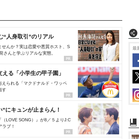
む“人身取引”のリアル
ませんか？実は恋愛や悪質ホスト、S
最
海荷さんと学ぶリアルな実態。
支える「小学生の甲子園」
与えられる「マクドナルド・ワッペ
指す
い”にキュンが止まらん！
OVE SONG）』が8／５よりJ:C
アラブ！