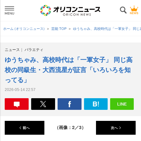
ホーム (オリコンニュース)
芸能 TOP
ゆうちゃみ、高校時代は「一軍女子」 同
ニュース
バラエティ
ゆうちゃみ、高校時代は「一軍女子」 同じ高
校の同級生・大西流星が証言「いろいろを知
ってる」
2026-05-14 22:57
（画像：2／3）
前へ
次へ