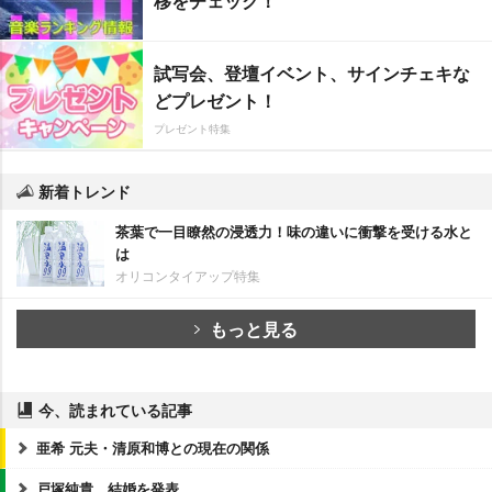
移をチェック！
試写会、登壇イベント、サインチェキな
どプレゼント！
プレゼント特集
新着トレンド
茶葉で一目瞭然の浸透力！味の違いに衝撃を受ける水と
は
オリコンタイアップ特集
もっと見る
今、読まれている記事
亜希 元夫・清原和博との現在の関係
戸塚純貴、結婚を発表