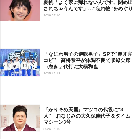
夏帆「よく家に帰れないんです。閉め出
されちゃうんです」…“忘れ物”をめぐり
2026-07-10
『なにわ男子の逆転男子』SPで“漫才完
コピ” 高橋恭平が体調不良で収録欠席
→急きょ代打に大橋和也
2025-12-13
『かりそめ天国』マツコの代役に“3
人” おなじみの大久保佳代子＆タイム
マシーン3号
2026-04-10