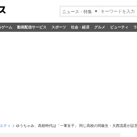
ニュース・特集
&ゲーム
動画配信サービス
スポーツ
社会・経済
グルメ
ビューティ
ラ
エティ
ゆうちゃみ、高校時代は「一軍女子」 同じ高校の同級生・大西流星が証