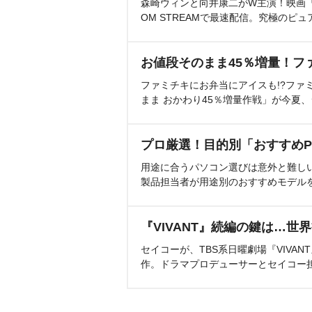
森崎ウィンと向井康二がW主演！映画『（L
OM STREAMで最速配信。究極のピュ
お値段そのまま45％増量！フ
ファミチキにお弁当にアイスも!?ファ
まま おかわり45％増量作戦」が今夏
プロ厳選！目的別「おすすめP
用途に合うパソコン選びは意外と難し
製品担当者が用途別のおすすめモデル
『VIVANT』続編の鍵は…世
セイコーが、TBS系日曜劇場『VIVA
作。ドラマプロデューサーとセイコー