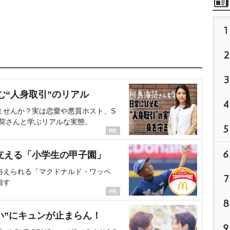
1
2
3
む“人身取引”のリアル
4
ませんか？実は恋愛や悪質ホスト、S
海荷さんと学ぶリアルな実態。
5
6
支える「小学生の甲子園」
与えられる「マクドナルド・ワッペ
7
指す
8
い”にキュンが止まらん！
9