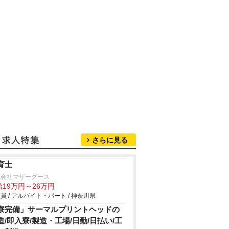
さらに見る
育士
式会社マザーグース
給19万円～26万円
員 / アルバイト・パート / 神奈川県
寮完備」サーマルプリントヘッドの
造/即入寮/製造・工場/日勤/日払い/工