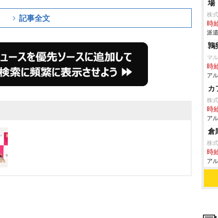
場
株
記事全文
時給
派遣
鶉
マ
時給
アル
カ
株
時給
アル
倉
株
時給
アル