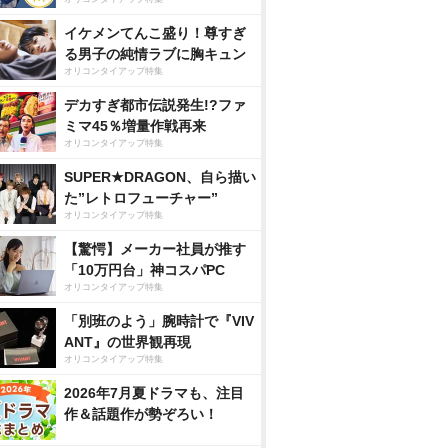
イケメンてんこ盛り！尊すぎ
る男子の純情ラブに胸キュン
オリコンタイアップ特集
デカすぎ都市伝説発生!?ファ
ミマ45％増量作戦再来
オリコンタイアップ特集
SUPER★DRAGON、自ら描い
た”レトロフューチャー”
オリコンタイアップ特集
【驚愕】メーカー社員が推す
「10万円台」神コスパPC
オリコンタイアップ特集
「別班のよう」腕時計で『VIV
ANT』の世界観再現
オリコンタイアップ特集
2026年7月夏ドラマも、注目
作＆話題作が勢ぞろい！