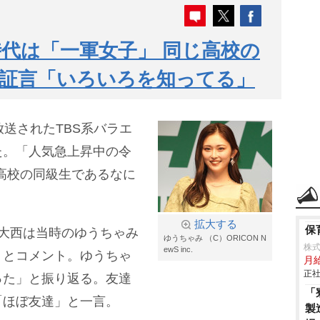
代は「一軍女子」 同じ高校の
が証言「いろいろを知ってる」
放送されたTBS系バラエ
た。「人気急上昇中の令
高校の同級生であるなに
拡大する
保
大西は当時のゆうちゃみ
ゆうちゃみ （C）ORICON N
株
ewS inc.
」とコメント。ゆうちゃ
月
正社
った」と振り返る。友達
「
「ほぼ友達」と一言。
製