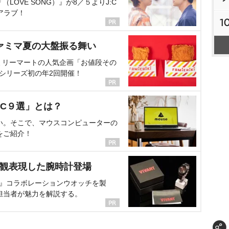
OVE SONG）』が8／５よりJ:C
アラブ！
1
ァミマ夏の大盤振る舞い
ミリーマートの人気企画「お値段その
、シリーズ初の年2回開催！
C９選」とは？
い。そこで、マウスコンピューターの
をご紹介！
界観表現した腕時計登場
NT』コラボレーションウオッチを製
担当者が魅力を解説する。