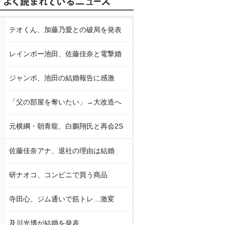
テオくん、加藤乃愛との破局を発表
レインボー池田、佐藤佳奈と電撃婚
ジャンボ、池田の結婚報告に感激
「父の部屋を奪いたい」→大改造へ
元横綱・朝青龍、白鵬翔氏と再会2S
佐藤佳奈アナ、退社の理由は結婚
研ナオコ、コンビニで買う商品
寺田心、ジム通いで筋トレ…激変
及川光博が結婚を発表