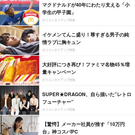
マクドナルドが40年にわたり支える「小
学生の甲子園」
オリコンタイアップ特集
イケメンてんこ盛り！尊すぎる男子の純
情ラブに胸キュン
オリコンタイアップ特集
大好評につき再び！ファミマ名物45％増
量キャンペーン
オリコンタイアップ特集
SUPER★DRAGON、自ら描いた”レトロ
フューチャー”
オリコンタイアップ特集
【驚愕】メーカー社員が推す「10万円
台」神コスパPC