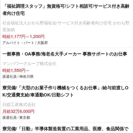
「福祉調理スタッフ」無資格可/シフト相談可/サービス付き高齢
者向け住宅
社会福祉法人かわち野福祉会/サービス付き高齢者向け住宅 かわち野
里加納
時給1,177円～1,200円
アルバイト・パート / 大阪府
一般事務・OA事務/海老名大手メーカー 事務サポートのお仕事
マンパワーグループ株式会社
時給1,550円～
派遣社員 / 神奈川県
寮完備/「大型のお菓子作り機械をつくるお仕事」/給与前渡しO
K/交通費支給/車通勤OK/日勤シフト
日総工産株式会社
月給32万6,000円
派遣社員 / 東京都
寮完備/「日勤」半導体製造装置の工業用品、医療、食品関係で