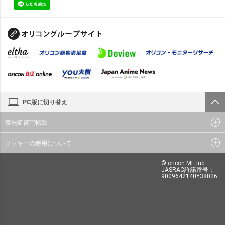
PC版に切り替え
禁無断複写転載
クッキーの使用について
© oricon ME inc.
JASRAC許諾番号：
9009642140Y38026