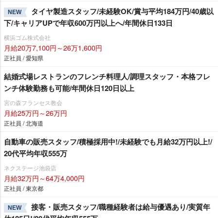
タイヤ製造スタッフ/未経験OK/賞与平均184万円/40歳以
NEW
下/キャリアUPで年収600万円以上へ/年間休日133日
横浜ゴム株式会社
月給20万7,100円～26万1,600円
正社員 / 愛知県
結婚式場レストランのフレンチ料理人/調理スタッフ・本格フレ
ンチ体験勤務も可能/年間休日120日以上
宮の森フランセス教会
月給25万円～26万円
正社員 / 北海道
自動車の販売スタッフ/積極採用中!/未経験でも月給32万円以上!/
20代平均年収555万
ネクステージ池袋店
月給32万円～64万4,000円
正社員 / 東京都
接客・販売スタッフ/職種経験者は給与優遇あり/実質年
NEW