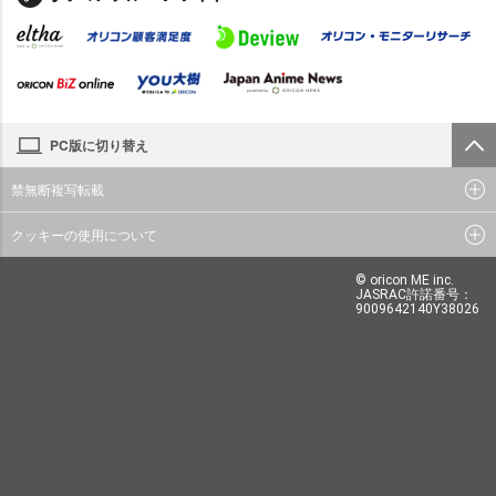
PC版に切り替え
禁無断複写転載
クッキーの使用について
© oricon ME inc.
JASRAC許諾番号：
9009642140Y38026