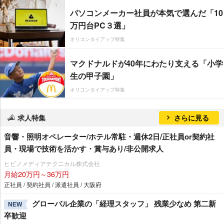
パソコンメーカー社員が本気で選んだ「10
万円台PC３選」
オリコンタイアップ特集
マクドナルドが40年にわたり支える「小学
生の甲子園」
オリコンタイアップ特集
求人特集
さらに見る
音響・照明オペレーター/ホテル常駐・週休2日/正社員or契約社
員・現場で技術を活かす・賞与あり/非公開求人
ヒビノメディアテクニカル株式会社
月給20万円～36万円
正社員 / 契約社員 / 派遣社員 / 大阪府
グローバル企業の「経理スタッフ」 残業少なめ 第二新
NEW
卒歓迎