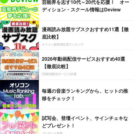
芸能界を志す10代～20代を応援！ オー
ディション・スクール情報はDeview
漫画読み放題サブスクおすすめ11選【徹
底比較】
オリコン顧客満足度ランキング
2026年動画配信サービスおすすめ40選
【徹底比較】
CS動画配信サービス20選
毎週の音楽ランキングから、ヒットの推
移をチェック！
試写会、登壇イベント、サインチェキな
どプレゼント！
プレゼント特集