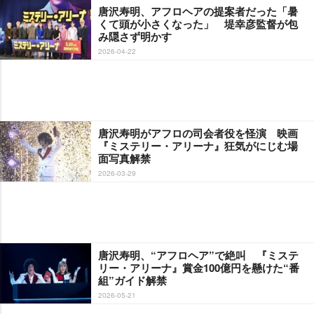
唐沢寿明、アフロヘアの提案者だった「暑
くて頭が小さくなった」 堤幸彦監督が包
み隠さず明かす
2026-04-22
唐沢寿明がアフロの司会者役を怪演 映画
『ミステリー・アリーナ』狂気がにじむ場
面写真解禁
2026-03-29
唐沢寿明、“アフロヘア”で絶叫 『ミステ
リー・アリーナ』賞金100億円を懸けた“番
組”ガイド解禁
2026-05-21