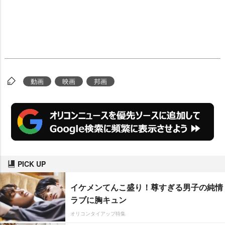
動画
映画
邦画
PICK UP
イケメンてんこ盛り！尊すぎる男子の純情
ラブに胸キュン
オリコンタイアップ特集