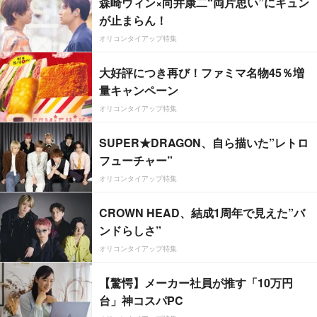
森崎ウィン×向井康二“両片思い”にキュン
が止まらん！
オリコンタイアップ特集
大好評につき再び！ファミマ名物45％増
量キャンペーン
オリコンタイアップ特集
SUPER★DRAGON、自ら描いた”レトロ
フューチャー”
オリコンタイアップ特集
CROWN HEAD、結成1周年で見えた”バ
ンドらしさ”
オリコンタイアップ特集
【驚愕】メーカー社員が推す「10万円
台」神コスパPC