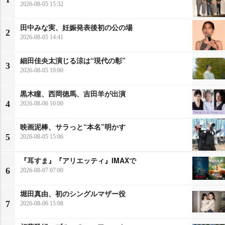
2026-08-05 15:32
田中みな実、妊娠発表後初の公の場
2
2026-08-05 14:41
細田佳央太演じる涼は“現代の彰”
3
2026-08-05 10:00
黒木瞳、西岡徳馬、吉田羊が出演
4
2026-08-06 10:00
映画泥棒、サラっと“本名”明かす
5
2026-08-05 15:06
『耳すま』『アリエッティ』IMAXで
6
2026-08-07 07:00
堀田真由、初のシングルマザー役
7
2026-08-06 15:08