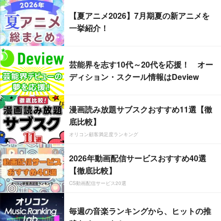
【夏アニメ2026】7月期夏の新アニメを
一挙紹介！
芸能界を志す10代～20代を応援！ オー
ディション・スクール情報はDeview
漫画読み放題サブスクおすすめ11選【徹
底比較】
オリコン顧客満足度ランキング
2026年動画配信サービスおすすめ40選
【徹底比較】
CS動画配信サービス20選
毎週の音楽ランキングから、ヒットの推