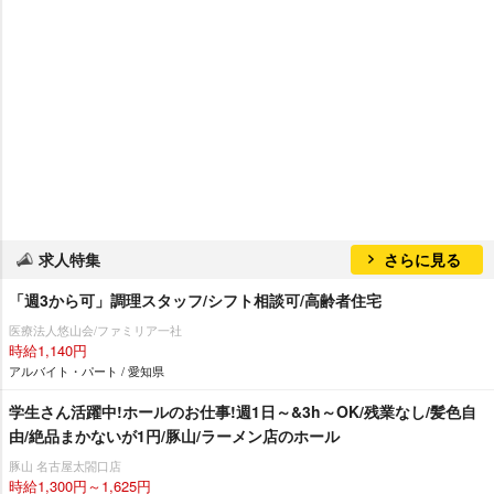
求人特集
さらに見る
「週3から可」調理スタッフ/シフト相談可/高齢者住宅
医療法人悠山会/ファミリア一社
時給1,140円
アルバイト・パート / 愛知県
学生さん活躍中!ホールのお仕事!週1日～&3h～OK/残業なし/髪色自
由/絶品まかないが1円/豚山/ラーメン店のホール
豚山 名古屋太閤口店
時給1,300円～1,625円