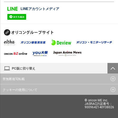
LINEアカウントメディア
PC版に切り替え
禁無断複写転載
クッキーの使用について
© oricon ME inc.
JASRAC許諾番号：
9009642140Y38026