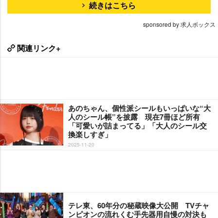
続きはこちら
sponsored by 求人ボックス
関連リンク+
あのちゃん、個性派シールもいっぱいな“大
人のシール帳”を披露 現在7冊ほど所有
「可愛いが詰まってる」「大人のシール交
換楽しすぎ」
2025-11-20
テレ東、60年分の秘蔵映像大公開 TVチャ
ンピオンの流れくむ手先器用自慢の対決も