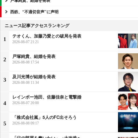
戸塚純貴、結婚を発表
西鉄、“不適切音声”に声明
ニュース記事アクセスランキング
テオくん、加藤乃愛との破局を発表
1
2026-08-07 21:21
戸塚純貴、結婚を発表
2
2026-08-08 17:54
及川光博が結婚を発表
3
2026-08-08 11:34
レインボー池田、佐藤佳奈と電撃婚
4
2026-08-07 20:00
「株式会社嵐」5人のFC出そろう
5
2026-08-08 09:17
「父の部屋を奪いたい」→大改造へ