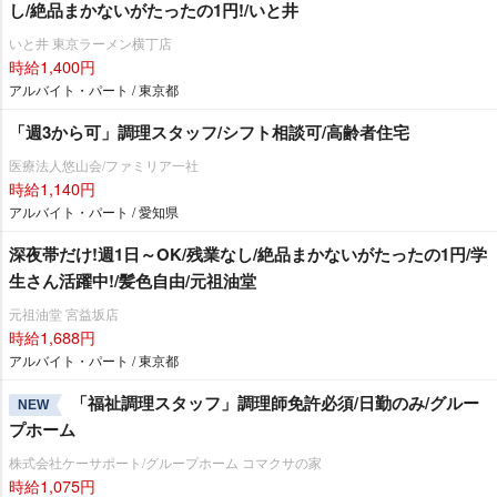
し/絶品まかないがたったの1円!/いと井
いと井 東京ラーメン横丁店
時給1,400円
アルバイト・パート / 東京都
「週3から可」調理スタッフ/シフト相談可/高齢者住宅
医療法人悠山会/ファミリア一社
時給1,140円
アルバイト・パート / 愛知県
深夜帯だけ!週1日～OK/残業なし/絶品まかないがたったの1円/学
生さん活躍中!/髪色自由/元祖油堂
元祖油堂 宮益坂店
時給1,688円
アルバイト・パート / 東京都
「福祉調理スタッフ」調理師免許必須/日勤のみ/グルー
NEW
プホーム
株式会社ケーサポート/グループホーム コマクサの家
時給1,075円