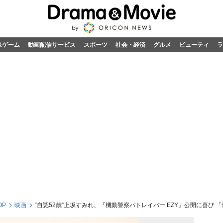
&ゲーム
動画配信サービス
スポーツ
社会・経済
グルメ
ビューティ
ラ
OP
映画
“自認52歳”上坂すみれ、『機動警察パトレイバー EZY』公開に喜び 