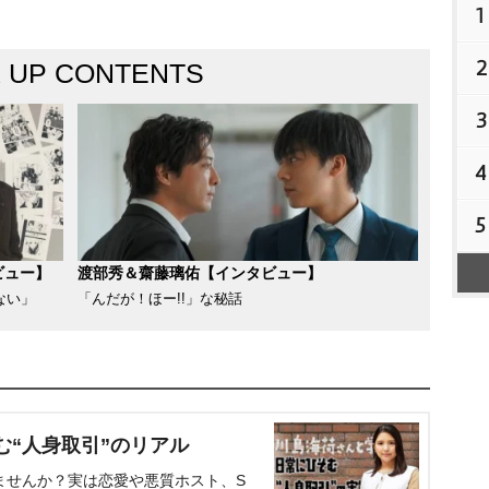
1
2
K UP CONTENTS
3
4
5
ビュー】
渡部秀＆齋藤璃佑【インタビュー】
ない」
「んだが！ほー!!」な秘話
む“人身取引”のリアル
ませんか？実は恋愛や悪質ホスト、S