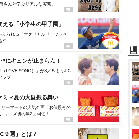
海荷さんと学ぶリアルな実態。
支える「小学生の甲子園」
与えられる「マクドナルド・ワッペ
指す
い”にキュンが止まらん！
OVE SONG）』が8／５よりJ:C
アラブ！
ァミマ夏の大盤振る舞い
ミリーマートの人気企画「お値段その
、シリーズ初の年2回開催！
C９選」とは？