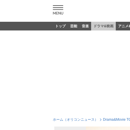
トップ
芸能
音楽
ドラマ&映画
アニメ
ホーム（オリコンニュース）
Drama&Movie T