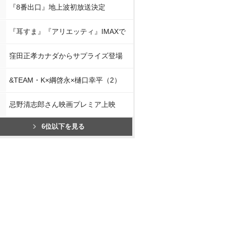
『8番出口』地上波初放送決定
『耳すま』『アリエッティ』IMAXで
窪田正孝カナダからサプライズ登場
&TEAM・K×綱啓永×樋口幸平（2）
忌野清志郎さん映画プレミア上映
6位以下を見る