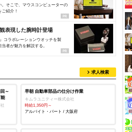
い。そこで、マウスコンピューターの
をご紹介！
界観表現した腕時計登場
NT』コラボレーションウオッチを製
担当者が魅力を解説する。
求人検索
3回～
早朝 自動車部品の仕分け作業
可能
キムラユニティー株式会社
会社
時給1,350円～
アルバイト・パート / 大阪府