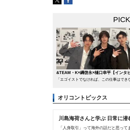
PIC
&TEAM・K×綱啓永×樋口幸平【インタ
「エゴイストでなければ、この仕事はでき
オリコントピックス
川島海荷さんと学ぶ 日常に潜
「人身取引」って海外の話だと思って