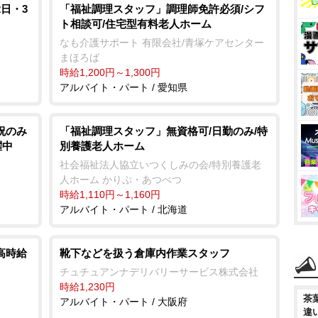
日・3
「福祉調理スタッフ」調理師免許必須/シフ
ト相談可/住宅型有料老人ホーム
なも介護サポート 有限会社/青塚ケアセンター
まほろば
時給1,200円～1,300円
アルバイト・パート / 愛知県
祝のみ
「福祉調理スタッフ」無資格可/日勤のみ/特
躍中
別養護老人ホーム
社会福祉法人協立いつくしみの会/特別養護老
人ホーム かりぷ・あつべつ
時給1,110円～1,160円
アルバイト・パート / 北海道
高時給
靴下などを扱う倉庫内作業スタッフ
チュチュアンナデリバリーサービス株式会社
時給1,230円
茶
アルバイト・パート / 大阪府
違