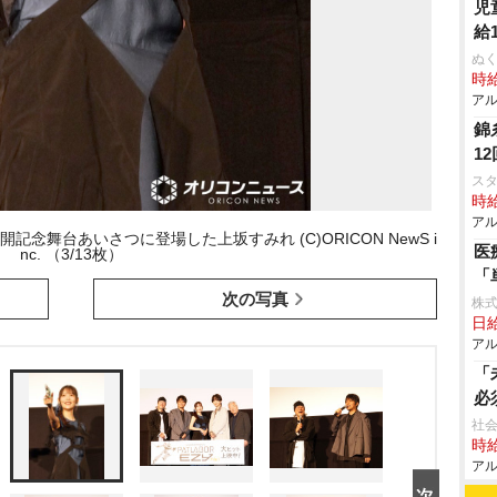
児
給
ぬく
時給
アル
錦
1
ス
時給
アル
公開記念舞台あいさつに登場した上坂すみれ (C)ORICON NewS i
医
nc. （3/13枚）
「
次の写真
株
日給
アル
「
必
社
時給
アル