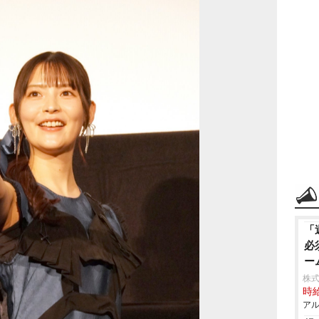
「
必
ー
株式
時給
アル