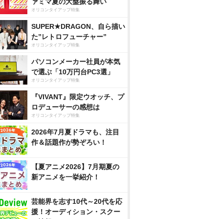
ァミマ夏の大盤振る舞い
オリコンタイアップ特集
SUPER★DRAGON、自ら描い
た”レトロフューチャー”
オリコンタイアップ特集
パソコンメーカー社員が本気
で選ぶ「10万円台PC3選」
オリコンタイアップ特集
『VIVANT』限定ウオッチ、プ
ロデューサーの感想は
オリコンタイアップ特集
2026年7月夏ドラマも、注目
作＆話題作が勢ぞろい！
【夏アニメ2026】7月期夏の
新アニメを一挙紹介！
芸能界を志す10代～20代を応
援！オーディション・スクー