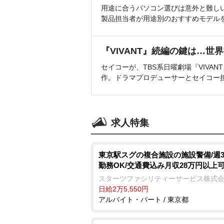
用途に合うパソコン選びは意外と難し
製品担当者が用途別のおすすめモデル
『VIVANT』続編の鍵は…世
セイコーが、TBS系日曜劇場『VIVA
作。ドラマプロデューサーとセイコー
求人特集
東京駅スグの複合施設の施設警備/週
勤務OK/交通費込み月収28万円以上
スターツファシリティーサービス株式
日給2万5,550円
アルバイト・パート / 東京都