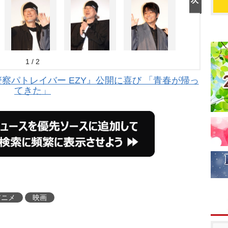
1 / 2
警察パトレイバー EZY』公開に喜び 「青春が帰っ
てきた」
アニメ
映画