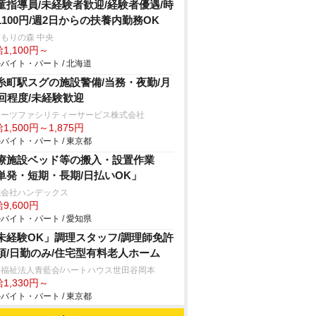
童指導員/未経験者歓迎/経験者優遇/時
1100円/週2日からの扶養内勤務OK
もりの森 中央
1,100円～
バイト・パート / 北海道
糸町駅スグの施設警備/当務・夜勤/月
2回程度/未経験歓迎
ターツファシリティーサービス株式会社
1,500円～1,875円
バイト・パート / 東京都
療施設ベッド等の搬入・設置作業
単発・短期・長期/日払いOK」
式会社ハンデックス
9,600円
バイト・パート / 愛知県
未経験OK」調理スタッフ/調理師免許
須/日勤のみ/住宅型有料老人ホーム
会福祉法人青藍会/ハートハウス世田谷岡本
1,330円～
バイト・パート / 東京都