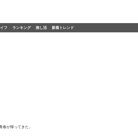
イフ
ランキング
推し活
新着トレンド
「青春が帰ってきた」