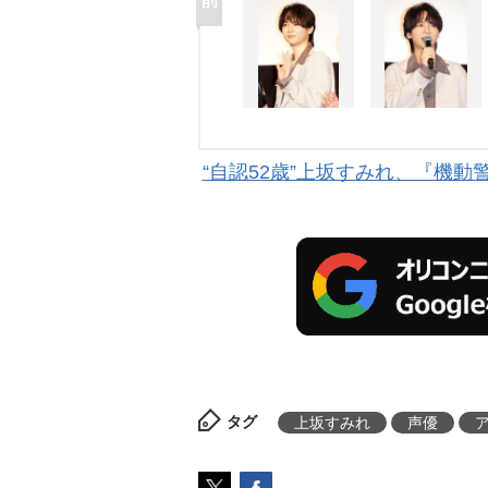
“自認52歳”上坂すみれ、『機動
タグ
上坂すみれ
声優