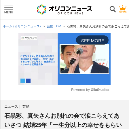
ホーム (オリコンニュース)
芸能 TOP
石黒彩、真矢さんお別れの会で涙こらえてあ
SEE MORE
Powered by 
GliaStudios
M
ニュース
芸能
u
t
石黒彩、真矢さんお別れの会で涙こらえてあ
e
いさつ 結婚25年「一生分以上の幸せをもらい