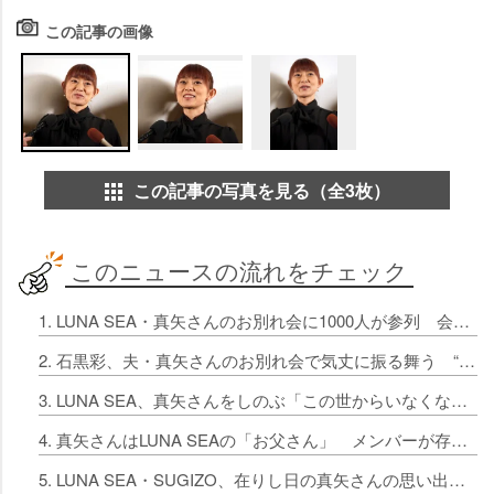
この記事の画像
この記事の写真を見る（全3枚）
このニュースの流れをチェック
1. LUNA SEA・真矢さんのお別れ会に1000人が参列 会場には3台のドラムセット
2. 石黒彩、夫・真矢さんのお別れ会で気丈に振る舞う “芯が強くて家族を守る姿”に尊敬
3. LUNA SEA、真矢さんをしのぶ「この世からいなくなってもすごい存在感」 “一緒に”全国ツアーへ
4. 真矢さんはLUNA SEAの「お父さん」 メンバーが存在の大きさを語る
5. LUNA SEA・SUGIZO、在りし日の真矢さんの思い出「街で1番の不良が、街で1番の太鼓叩きでした」