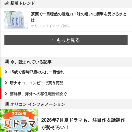
新着トレンド
茶葉で一目瞭然の浸透力！味の違いに衝撃を受ける水と
は
オリコンタイアップ特集
もっと見る
今、読まれている記事
15歳で当時27歳の夫に一目惚れ
研ナオコ、コンビニで買う商品
芸能界、海外への移住報告相次ぐ
オリコン インフォメーション
2026年7月夏ドラマも、注目作＆話題作
が勢ぞろい！