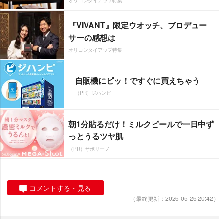
オリコンタイアップ特集
『VIVANT』限定ウオッチ、プロデュー
サーの感想は
オリコンタイアップ特集
自販機にピッ！ですぐに買えちゃう
（PR）ジハンピ
朝1分貼るだけ！ミルクピールで一日中ず
っとうるツヤ肌
（PR）サボリーノ
コメントする・見る
（最終更新：2026-05-26 20:42）