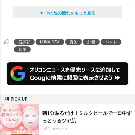
▼ その他の流れをもっと見る
石黒彩
LUNA SEA
真矢
訃報
バンド
音楽
PICK UP
朝1分貼るだけ！ミルクピールで一日中ず
っとうるツヤ肌
（PR）サボリーノ