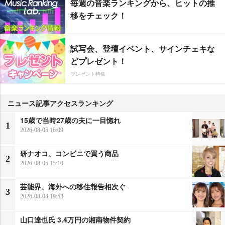
毎週の音楽ランキングから、ヒットの推
移をチェック！
試写会、登壇イベント、サインチェキな
どプレゼント！
プレゼント特集
ニュース記事アクセスランキング
15歳で当時27歳の夫に一目惚れ
1
2026-08-05 16:09
研ナオコ、コンビニで買う商品
2
2026-08-05 15:10
芸能界、海外への移住報告相次ぐ
3
2026-08-04 19:53
山口達也氏 3.4万円の湘南物件契約