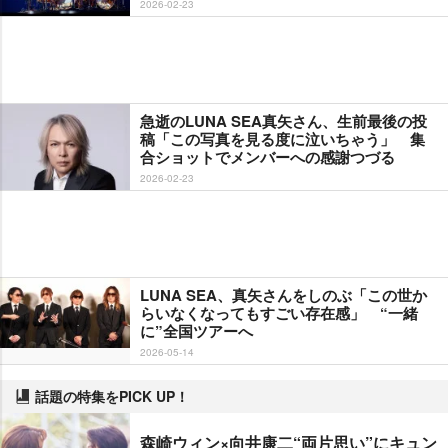
2026-02-23
急逝のLUNA SEA真矢さん、生前最後の投
稿「この写真を見る度に泣いちゃう」 集
合ショットでメンバーへの感謝つづる
2026-02-23
LUNA SEA、真矢さんをしのぶ「この世か
らいなくなってもすごい存在感」 “一緒
に”全国ツアーへ
2026-05-14
話題の特集をPICK UP！
森崎ウィン×向井康二“両片思い”にキュン