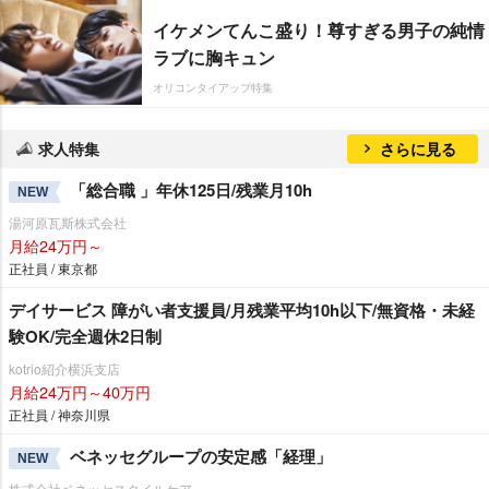
イケメンてんこ盛り！尊すぎる男子の純情
ラブに胸キュン
オリコンタイアップ特集
求人特集
さらに見る
「総合職 」年休125日/残業月10h
NEW
湯河原瓦斯株式会社
月給24万円～
正社員 / 東京都
デイサービス 障がい者支援員/月残業平均10h以下/無資格・未経
験OK/完全週休2日制
kotrio紹介横浜支店
月給24万円～40万円
正社員 / 神奈川県
ベネッセグループの安定感「経理」
NEW
株式会社ベネッセスタイルケア