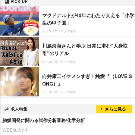
PICK UP
マクドナルドが40年にわたり支える「小学
生の甲子園」
オリコンタイアップ特集
川島海荷さんと学ぶ 日常に潜む“人身取
引”のリアル
オリコンタイアップ特集
向井康二イケメンすぎ！純愛『（LOVE S
ONG）』
オリコンタイアップ特集
求人特集
さらに見る
触媒開発に関わる試作分析業務/化学分析
WDB株式会社