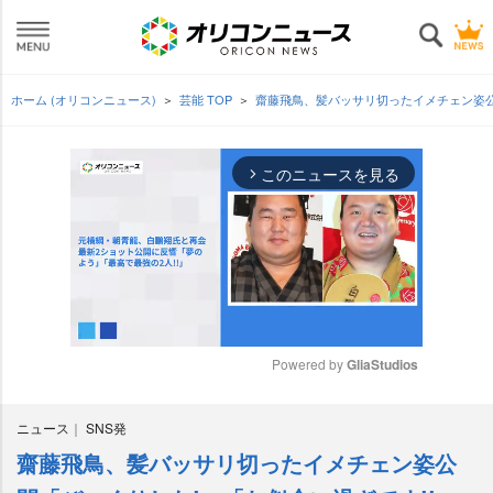
ホーム (オリコンニュース)
芸能 TOP
齋藤飛鳥、髪バッサリ切ったイメチェン姿公
このニュースを見る
arrow_forward_ios
Powered by 
GliaStudios
M
ニュース
SNS発
u
t
齋藤飛鳥、髪バッサリ切ったイメチェン姿公
e