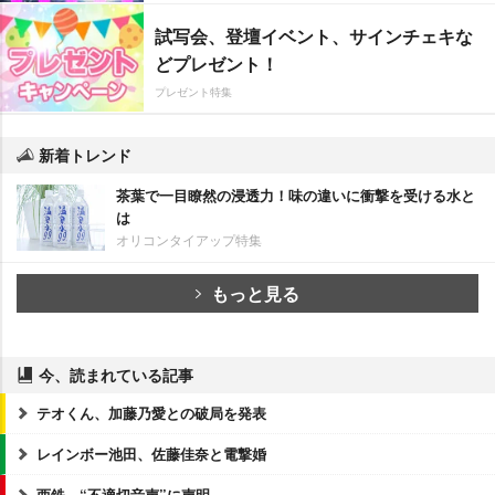
試写会、登壇イベント、サインチェキな
どプレゼント！
プレゼント特集
新着トレンド
茶葉で一目瞭然の浸透力！味の違いに衝撃を受ける水と
は
オリコンタイアップ特集
もっと見る
今、読まれている記事
テオくん、加藤乃愛との破局を発表
レインボー池田、佐藤佳奈と電撃婚
西鉄、“不適切音声”に声明