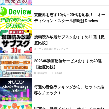
芸能界を志す10代～20代を応援！ オー
ディション・スクール情報はDeview
漫画読み放題サブスクおすすめ11選【徹
底比較】
オリコン顧客満足度ランキング
2026年動画配信サービスおすすめ40選
【徹底比較】
CS動画配信サービス20選
毎週の音楽ランキングから、ヒットの推
移をチェック！
試写会、登壇イベント、サインチェキな