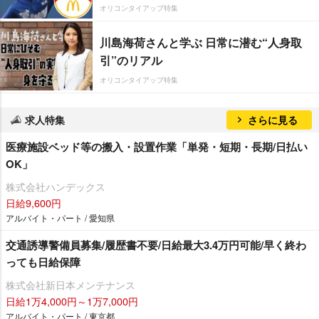
オリコンタイアップ特集
川島海荷さんと学ぶ 日常に潜む“人身取
引”のリアル
オリコンタイアップ特集
求人特集
さらに見る
医療施設ベッド等の搬入・設置作業「単発・短期・長期/日払い
OK」
株式会社ハンデックス
日給9,600円
アルバイト・パート / 愛知県
交通誘導警備員募集/履歴書不要/日給最大3.4万円可能/早く終わ
っても日給保障
株式会社新日本メンテナンス
日給1万4,000円～1万7,000円
アルバイト・パート / 東京都