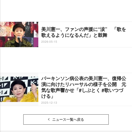
美川憲一、ファンの声援に“涙” 「歌を
歌えるようになるんだ」と鼓舞
2026-05-15
パーキンソン病公表の美川憲一、復帰公
演に向けたリハーサルの様子を公開 元
気な歌声響かせ「#しぶとく #歌いつづ
ける」
2025-12-13
ニュース一覧へ戻る