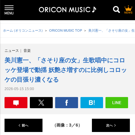
ホーム (オリコンニュース)
ORICON MUSIC TOP
美川憲一、「さそり座の女」生
ニュース
音楽
美川憲一、「さそり座の女」生歌唱中にコロ
ッケ登場で動揺 妖艶さ増すのに比例しコロッ
ケの目張り濃くなる
2026-05-15 15:00
（画像：3／6）
前へ
次へ