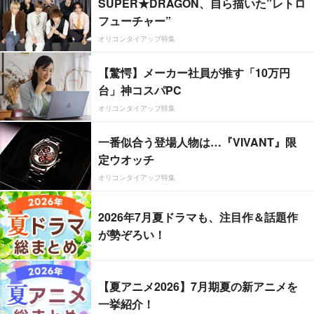
SUPER★DRAGON、自ら描いた”レトロ
フューチャー”
オリコンタイアップ特集
【驚愕】メーカー社員が推す「10万円
台」神コスパPC
オリコンタイアップ特集
一番似合う登場人物は…『VIVANT』限
定ウオッチ
オリコンタイアップ特集
2026年7月夏ドラマも、注目作＆話題作
が勢ぞろい！
【夏アニメ2026】7月期夏の新アニメを
一挙紹介！