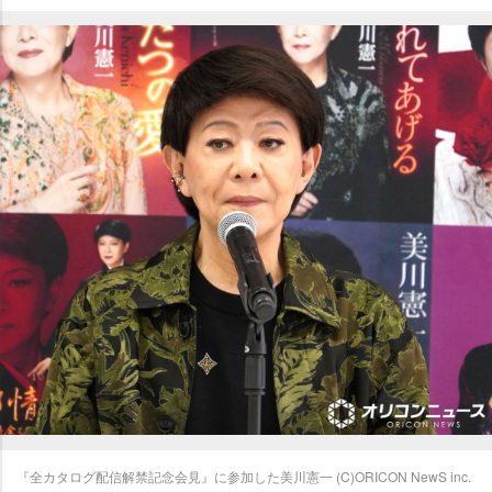
『全カタログ配信解禁記念会見』に参加した美川憲一 (C)ORICON NewS inc.