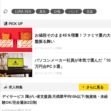
LUNA SEA
真矢
訃報
バンド
音楽
PICK UP
お値段そのまま45％増量！ファミマ夏の大
盤振る舞い
オリコンタイアップ特集
パソコンメーカー社員が本気で選んだ「10
万円台PC３選」
オリコンタイアップ特集
求人特集
さらに見る
デイサービス 障がい者支援員/月残業平均10h以下/無資格・未経
験OK/完全週休2日制
kotrio紹介横浜支店