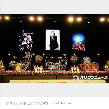
『真矢さん お別れ会』の模様 (C)ORICON NewS inc.