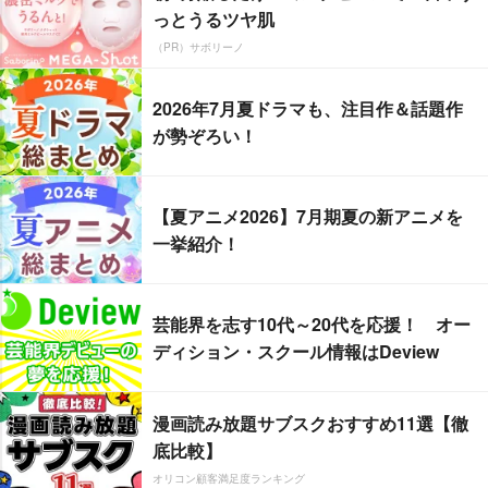
っとうるツヤ肌
（PR）サボリーノ
2026年7月夏ドラマも、注目作＆話題作
が勢ぞろい！
【夏アニメ2026】7月期夏の新アニメを
一挙紹介！
芸能界を志す10代～20代を応援！ オー
ディション・スクール情報はDeview
漫画読み放題サブスクおすすめ11選【徹
底比較】
オリコン顧客満足度ランキング