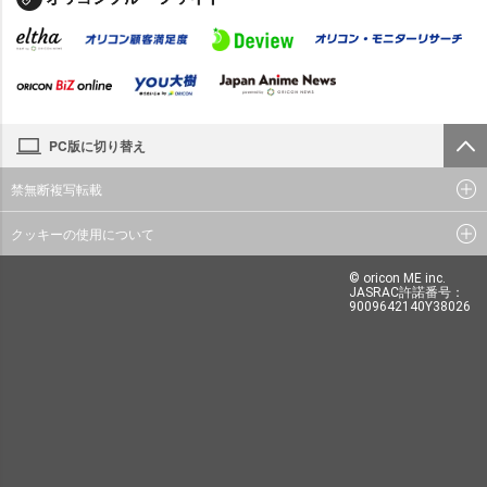
PC版に切り替え
禁無断複写転載
クッキーの使用について
© oricon ME inc.
JASRAC許諾番号：
9009642140Y38026