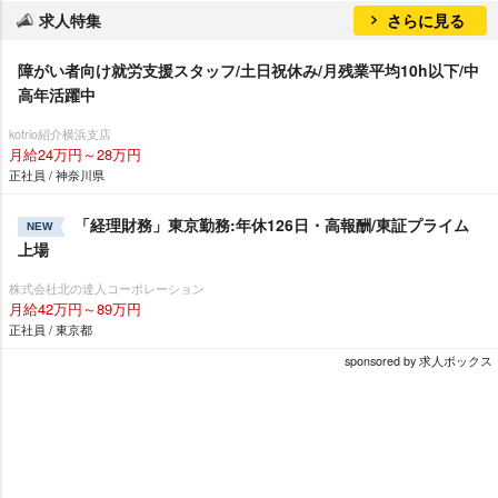
求人特集
さらに見る
障がい者向け就労支援スタッフ/土日祝休み/月残業平均10h以下/中
高年活躍中
kotrio紹介横浜支店
月給24万円～28万円
正社員 / 神奈川県
「経理財務」東京勤務:年休126日・高報酬/東証プライム
NEW
上場
株式会社北の達人コーポレーション
月給42万円～89万円
正社員 / 東京都
sponsored by 求人ボックス