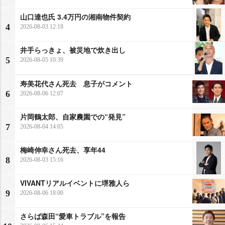
山口達也氏 3.4万円の湘南物件契約
4
2026-08-03 12:18
井手らっきょ、被災地で炊き出し
5
2026-08-05 10:39
寿美花代さん死去 息子がコメント
6
2026-08-06 12:07
片岡鶴太郎、自家農園での“発見”
7
2026-08-04 14:05
梅崎伸幸さん死去、享年44
8
2026-08-03 15:16
VIVANTリアルイベントに堺雅人ら
9
2026-08-06 18:00
さらば森田“愛車トラブル”を報告