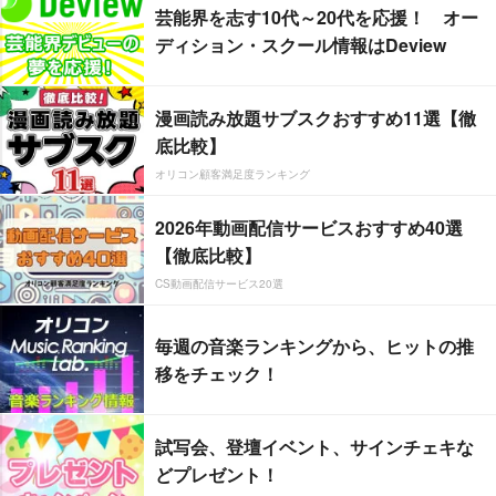
芸能界を志す10代～20代を応援！ オー
ディション・スクール情報はDeview
漫画読み放題サブスクおすすめ11選【徹
底比較】
オリコン顧客満足度ランキング
2026年動画配信サービスおすすめ40選
【徹底比較】
CS動画配信サービス20選
毎週の音楽ランキングから、ヒットの推
移をチェック！
試写会、登壇イベント、サインチェキな
どプレゼント！