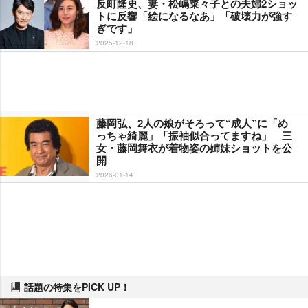
反町隆史、妻・松嶋菜々子との夫婦2ショッ
トに反響「絵になるなあ」「破壊力が強す
ぎです」
2025-12-18
藤岡弘、2人の娘がそろって“成人”に「め
っちゃ綺麗」「振袖似合ってますね」 三
女・藤岡舞衣が着物姿の姉妹ショットを公
開
2026-01-14
話題の特集をPICK UP！