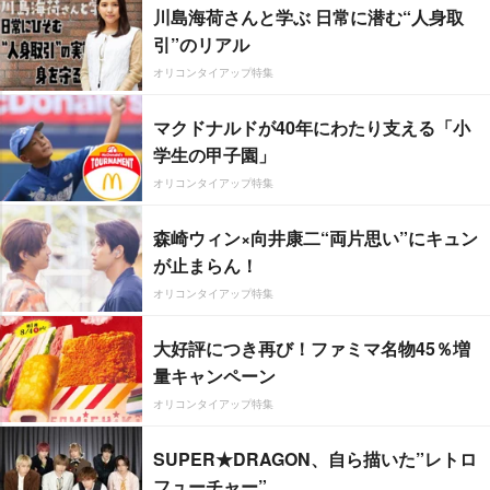
川島海荷さんと学ぶ 日常に潜む“人身取
引”のリアル
オリコンタイアップ特集
マクドナルドが40年にわたり支える「小
学生の甲子園」
オリコンタイアップ特集
森崎ウィン×向井康二“両片思い”にキュン
が止まらん！
オリコンタイアップ特集
大好評につき再び！ファミマ名物45％増
量キャンペーン
オリコンタイアップ特集
SUPER★DRAGON、自ら描いた”レトロ
フューチャー”