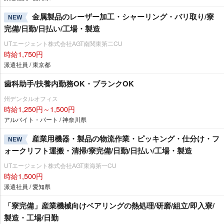
金属製品のレーザー加工・シャーリング・バリ取り/寮
NEW
完備/日勤/日払い/工場・製造
UTエージェント株式会社AGT南関東第二CU
時給1,750円
派遣社員 / 東京都
歯科助手/扶養内勤務OK・ブランクOK
州デンタルオフィス
時給1,250円～1,500円
アルバイト・パート / 神奈川県
産業用機器・製品の物流作業・ピッキング・仕分け・フ
NEW
ォークリフト運搬・清掃/寮完備/日勤/日払い/工場・製造
UTエージェント株式会社AGT東海第一CU
時給1,500円
派遣社員 / 愛知県
「寮完備」産業機械向けベアリングの熱処理/研磨/組立/即入寮/
製造・工場/日勤