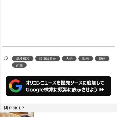
是枝裕和
綾瀬はるか
大悟
動画
映画
邦画
PICK UP