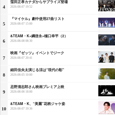
窪田正孝カナダからサプライズ登場
4
2026-08-07 19:52
『マイケル』劇中使用27曲リスト
5
2026-08-07 15:00
&TEAM・K×綱啓永×樋口幸平（2）
6
2026-08-08 08:30
映画『ゼッツ』イベントでジーク
7
2026-08-07 20:41
細田佳央太演じる涼は“現代の彰”
8
2026-08-05 10:00
忌野清志郎さん映画プレミア上映
9
2026-08-06 18:00
&TEAM・K、“美麗”花柄ジャケ姿
10
2026-08-07 19:36