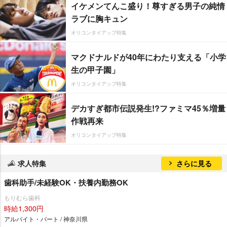
イケメンてんこ盛り！尊すぎる男子の純情
ラブに胸キュン
オリコンタイアップ特集
マクドナルドが40年にわたり支える「小学
生の甲子園」
オリコンタイアップ特集
デカすぎ都市伝説発生!?ファミマ45％増量
作戦再来
オリコンタイアップ特集
求人特集
さらに見る
歯科助手/未経験OK・扶養内勤務OK
もりむら歯科
時給1,300円
アルバイト・パート / 神奈川県