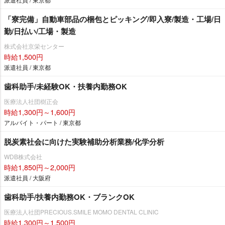
「寮完備」自動車部品の梱包とピッキング/即入寮/製造・工場/日
勤/日払い/工場・製造
株式会社京栄センター
時給1,500円
派遣社員 / 東京都
歯科助手/未経験OK・扶養内勤務OK
医療法人社団樹正会
時給1,300円～1,600円
アルバイト・パート / 東京都
脱炭素社会に向けた実験補助分析業務/化学分析
WDB株式会社
時給1,850円～2,000円
派遣社員 / 大阪府
歯科助手/扶養内勤務OK・ブランクOK
医療法人社団PRECIOUS.SMILE MOMO DENTAL CLINIC
時給1,300円～1,500円