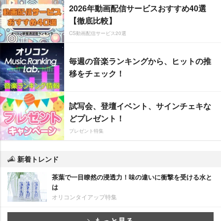
2026年動画配信サービスおすすめ40選
【徹底比較】
CS動画配信サービス20選
毎週の音楽ランキングから、ヒットの推
移をチェック！
試写会、登壇イベント、サインチェキな
どプレゼント！
プレゼント特集
新着トレンド
茶葉で一目瞭然の浸透力！味の違いに衝撃を受ける水と
は
オリコンタイアップ特集
もっと見る