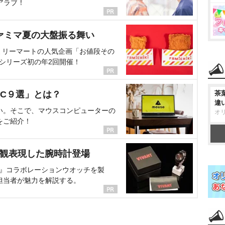
アラブ！
ァミマ夏の大盤振る舞い
ミリーマートの人気企画「お値段その
、シリーズ初の年2回開催！
C９選」とは？
茶
違
い。そこで、マウスコンピューターの
オ
をご紹介！
界観表現した腕時計登場
NT』コラボレーションウオッチを製
担当者が魅力を解説する。