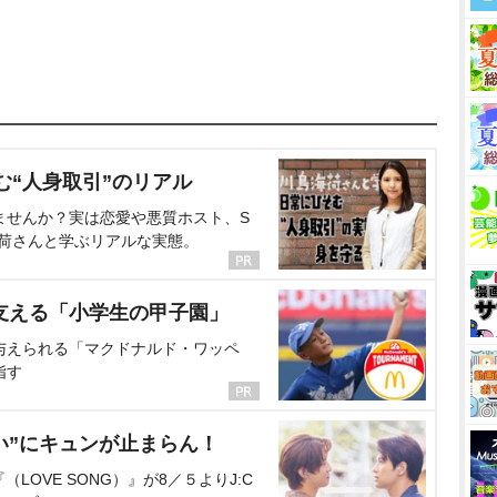
む“人身取引”のリアル
ませんか？実は恋愛や悪質ホスト、S
海荷さんと学ぶリアルな実態。
支える「小学生の甲子園」
与えられる「マクドナルド・ワッペ
指す
い”にキュンが止まらん！
OVE SONG）』が8／５よりJ:C