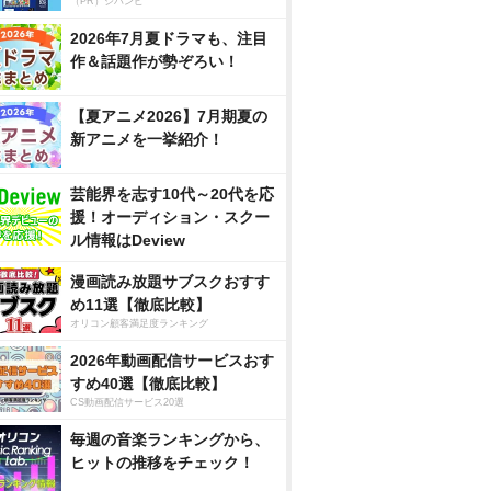
（PR）ジハンピ
2026年7月夏ドラマも、注目
作＆話題作が勢ぞろい！
【夏アニメ2026】7月期夏の
新アニメを一挙紹介！
芸能界を志す10代～20代を応
援！オーディション・スクー
ル情報はDeview
漫画読み放題サブスクおすす
め11選【徹底比較】
オリコン顧客満足度ランキング
2026年動画配信サービスおす
すめ40選【徹底比較】
CS動画配信サービス20選
毎週の音楽ランキングから、
ヒットの推移をチェック！