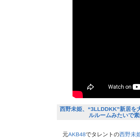
西野未姫、“3LLDDKK”新
ルルームみたいで素
元
AKB48
でタレントの
西野未