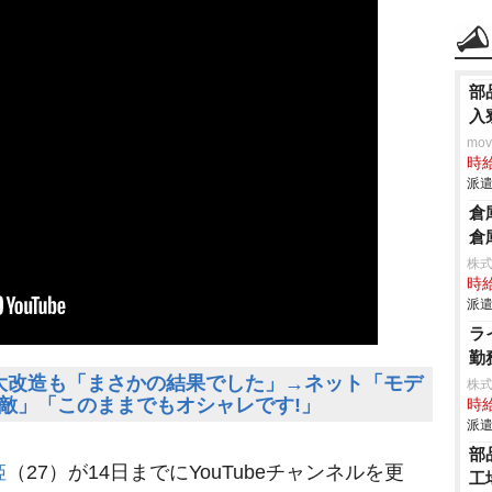
部
入
mo
時給
派遣
倉
倉
株
時給
派遣
ラ
勤
居を大改造も「まさかの結果でした」→ネット「モデ
株
敵」「このままでもオシャレです!」
時給
派遣
部
姫
（27）が14日までにYouTubeチャンネルを更
工