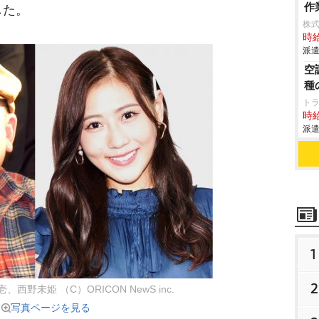
作
した。
株
時給
派遣
空
種
トラ
時給
派遣
1
2
西野未姫 （C）ORICON NewS inc.
写真ページを見る