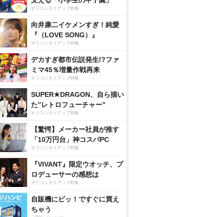
支える「小学生の甲子園」
オリコンタイアップ特集
向井康二イケメンすぎ！純愛
『（LOVE SONG）』
オリコンタイアップ特集
デカすぎ都市伝説発生!?ファ
ミマ45％増量作戦再来
オリコンタイアップ特集
SUPER★DRAGON、自ら描い
た”レトロフューチャー”
オリコンタイアップ特集
【驚愕】メーカー社員が推す
「10万円台」神コスパPC
オリコンタイアップ特集
『VIVANT』限定ウオッチ、プ
ロデューサーの感想は
オリコンタイアップ特集
自販機にピッ！ですぐに買え
ちゃう