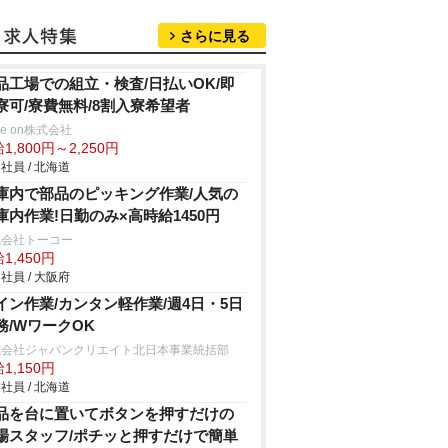
さらに見る
品工場での組立・検査/日払いOK/即
寮可/寮費無料/8割入寮希望者
ve on株式会社
1,800円～2,250円
社員 / 北海道
庫内で部品のピッキング作業/人気の
庫内作業!日勤のみ×高時給1450円
式会社トーコー
1,450円
社員 / 大阪府
イン作業/カンタン軽作業/週4日・5日
務/WワークOK
式会社ジャパンクリエイト北日本事業統括部
1,150円
社員 / 北海道
品を台に置いてボタンを押すだけの
場スタッフ/ポチッと押すだけで簡単