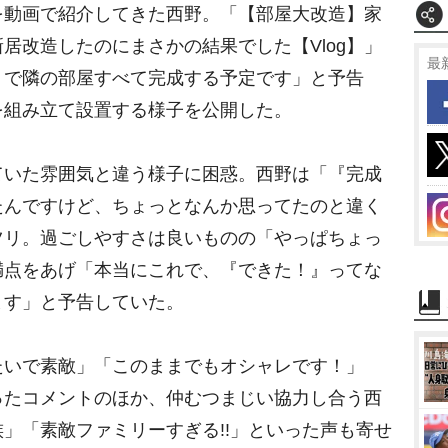
動画で紹介してきた西野。「【部屋大改造】家
M
居改造したのにまさかの結果でした【Vlog】」
最
u
うで隣の部屋すべて完成する予定です」と予告
t
を組み立て設置する様子を公開した。
e
いた雰囲気と違う様子に困惑。西野は「『完成
たんですけど、ちょっとなんか思ってたのと違く
ツリ。過ごしやすさは良いものの「やっぱちょっ
満点をあげ「本当にこれで、『できた！』ってな
ます」と予告していた。
いで素敵」「このままでもオシャレです！」
ったコメントのほか、仲むつまじい協力し合う西
」「素敵ファミリーすぎる!!」といった声も寄せ