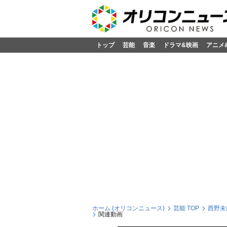
トップ
芸能
音楽
ドラマ&映画
アニメ
ホーム (オリコンニュース)
芸能 TOP
西野未
関連動画