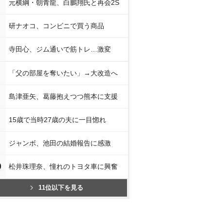
元横綱・朝青龍、白鵬翔氏と再会2S
研ナオコ、コンビニで買う商品
寺田心、ジム通いで筋トレ…激変
「父の部屋を奪いたい」→大改造へ
島津亜矢、葛藤抱えつつ熊本に支援
15歳で当時27歳の夫に一目惚れ
ジャンボ、池田の結婚報告に感激
0
松井珠理奈、憧れのトヨタ車に興奮
11位以下を見る