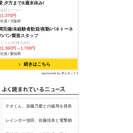
業 夕方まで&週末休み!
式会社トーコー
1,370円
社員 / 大阪府
調完備/未経験者歓迎/夜勤/パネトーネ
のパン製造スタッフ
ンコムSC株式会社
1,360円～1,700円
社員 / 愛知県
続きはこちら
sponsored by 求人ボックス
テオくん、加藤乃愛との破局を発表
レインボー池田、佐藤佳奈と電撃婚