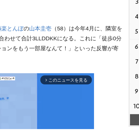
3
4
極楽とんぼ
の
山本圭壱
（58）は今年4月に、隣室を
5
わせて合計3LLDDKKになる。これに「徒歩0分
6
ションをもう一部屋なんて！」といった反響が寄
7
8
このニュースを見る
arrow_forward_ios
9
1