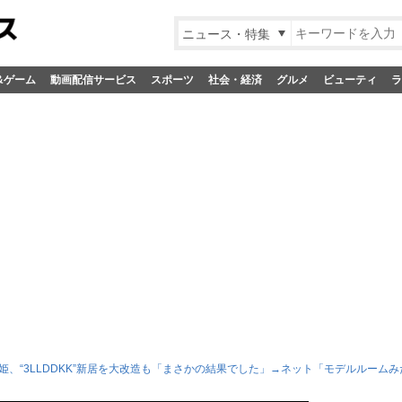
ニュース・特集
&ゲーム
動画配信サービス
スポーツ
社会・経済
グルメ
ビューティ
ラ
姫、“3LLDDKK”新居を大改造も「まさかの結果でした」→ネット「モデルルーム