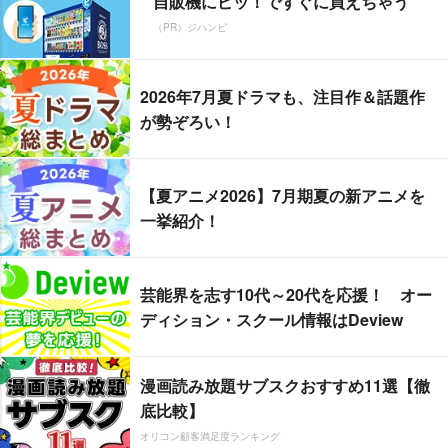
自販機にピッ！ですぐに買えちゃう
（PR）ジハンピ
2026年7月夏ドラマも、注目作＆話題作
が勢ぞろい！
【夏アニメ2026】7月期夏の新アニメを
一挙紹介！
芸能界を志す10代～20代を応援！ オー
ディション・スクール情報はDeview
漫画読み放題サブスクおすすめ11選【徹
底比較】
オリコン顧客満足度ランキング