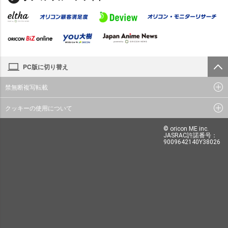
PC版に切り替え
禁無断複写転載
クッキーの使用について
© oricon ME inc.
JASRAC許諾番号：
9009642140Y38026