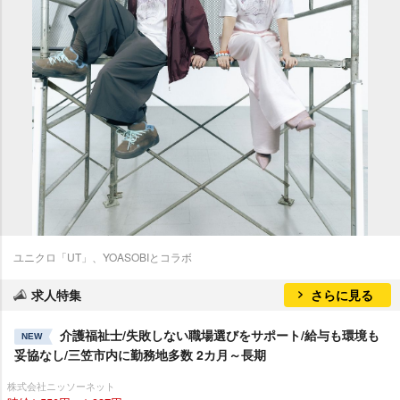
ユニクロ「UT」、YOASOBIとコラボ
求人特集
さらに見る
介護福祉士/失敗しない職場選びをサポート/給与も環境も
NEW
妥協なし/三笠市内に勤務地多数 2カ月～長期
株式会社ニッソーネット