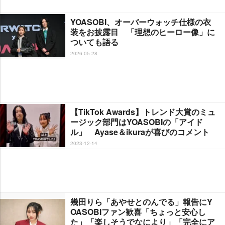
YOASOBI、オーバーウォッチ仕様の衣
装をお披露目 「理想のヒーロー像」に
ついても語る
2026-05-28
【TikTok Awards】トレンド大賞のミュ
ージック部門はYOASOBIの「アイド
ル」 Ayase＆ikuraが喜びのコメント
2023-12-14
幾田りら「あやせとのんでる」報告にY
OASOBIファン歓喜「ちょっと安心し
た」「楽しそうでなにより」「完全にア