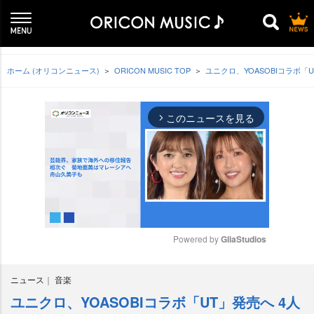
ホーム (オリコンニュース)
ORICON MUSIC TOP
ユニクロ、YOASOBIコラボ「
このニュースを見る
arrow_forward_ios
Powered by 
GliaStudios
M
ニュース
音楽
u
t
ユニクロ、YOASOBIコラボ「UT」発売へ 4人
e