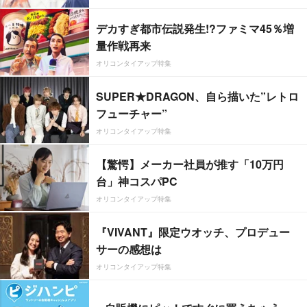
デカすぎ都市伝説発生!?ファミマ45％増
量作戦再来
オリコンタイアップ特集
SUPER★DRAGON、自ら描いた”レトロ
フューチャー”
オリコンタイアップ特集
【驚愕】メーカー社員が推す「10万円
台」神コスパPC
オリコンタイアップ特集
『VIVANT』限定ウオッチ、プロデュー
サーの感想は
オリコンタイアップ特集