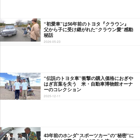
“初愛車”は56年前のトヨタ『クラウン』
父から子に受け継がれた“クラウン愛”感動
秘話
2026-05-23
“伝説のトヨタ車”衝撃の購入価格におぎ
はぎ言葉を失う 米・自動車博物館オーナ
ーのコレクション
2025-12-11
43年前のホンダ“スポーツカー”の“秘密”に