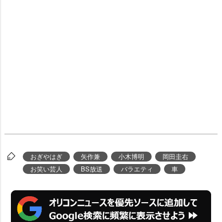
おぎやはぎ
矢作兼
小木博明
岡田圭右
お笑い芸人
BS放送
バラエティ
車