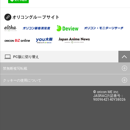
PC版に切り替え
禁無断複写転載
クッキーの使用について
© oricon ME inc.
JASRAC許諾番号：
9009642140Y38026