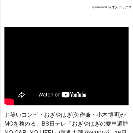
sponsored by 求人ボックス
お笑いコンビ・おぎやはぎ(矢作兼・小木博明)が
MCを務める、BS日テレ『おぎやはぎの愛車遍歴
NO CAR, NO LIFE!』(毎週土曜 後9:00)が、16日