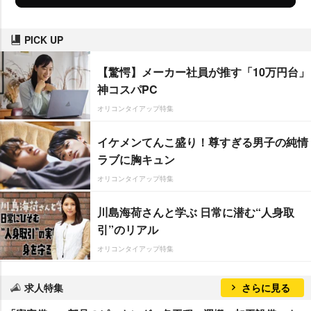
PICK UP
【驚愕】メーカー社員が推す「10万円台」
神コスパPC
オリコンタイアップ特集
イケメンてんこ盛り！尊すぎる男子の純情
ラブに胸キュン
オリコンタイアップ特集
川島海荷さんと学ぶ 日常に潜む“人身取
引”のリアル
オリコンタイアップ特集
求人特集
さらに見る