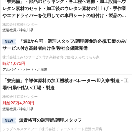
「寮完備」・部品のピッキング・各工程へ運搬・加工設備へウ
レタン素材のセット・加工後のウレタン素材の仕上げ・手作業
エアドライバーを使用しての車用シートの組付け・製品の検
査作業/即入寮/製造・工場
株式会社京栄センター
派遣社員 / 神奈川県
「週2から可」調理スタッフ/調理師免許必須/日勤のみ/
NEW
サービス付き高齢者向け住宅/社会保障完備
株式会社えみな/サービス付き高齢者向け住宅 えみなうらら家
時給1,075円
アルバイト・パート / 北海道
「寮完備」半導体原料の加工機械オペレーター/即入寮/製造・工
場/日勤/日払い/工場・製造
株式会社京栄センター
月給22万4,300円
派遣社員 / 神奈川県
無資格可の調理師/調理スタッフ
NEW
シップヘルスケアフード株式会社 チャームスイート豊洲の厨房