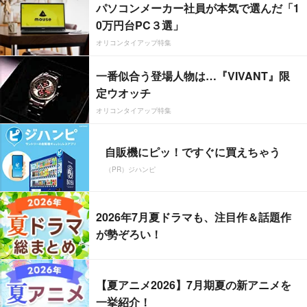
パソコンメーカー社員が本気で選んだ「1
0万円台PC３選」
オリコンタイアップ特集
一番似合う登場人物は…『VIVANT』限
定ウオッチ
オリコンタイアップ特集
自販機にピッ！ですぐに買えちゃう
（PR）ジハンピ
2026年7月夏ドラマも、注目作＆話題作
が勢ぞろい！
【夏アニメ2026】7月期夏の新アニメを
一挙紹介！