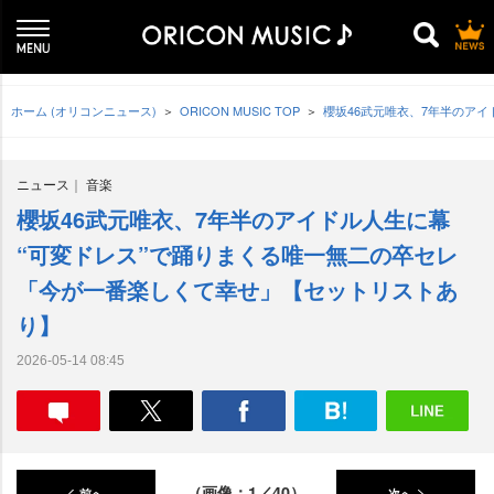
ホーム (オリコンニュース)
ORICON MUSIC TOP
櫻坂46武元唯衣、7年半のア
ニュース
音楽
櫻坂46武元唯衣、7年半のアイドル人生に幕
“可変ドレス”で踊りまくる唯一無二の卒セレ
「今が一番楽しくて幸せ」【セットリストあ
り】
2026-05-14 08:45
（画像：1／40）
前へ
次へ