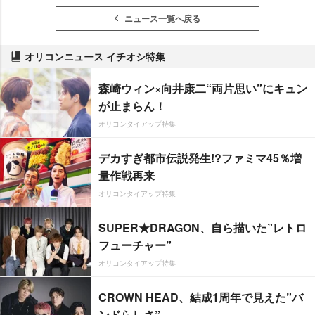
ニュース一覧へ戻る
オリコンニュース イチオシ特集
森崎ウィン×向井康二“両片思い”にキュン
が止まらん！
オリコンタイアップ特集
デカすぎ都市伝説発生!?ファミマ45％増
量作戦再来
オリコンタイアップ特集
SUPER★DRAGON、自ら描いた”レトロ
フューチャー”
オリコンタイアップ特集
CROWN HEAD、結成1周年で見えた”バ
ンドらしさ”