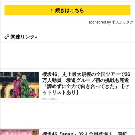
続きはこちら
sponsored by 求人ボックス
関連リンク+
櫻坂46、史上最大規模の全国ツアーで26
万人動員 坂道グループ初の挑戦も完遂
「諦めずに全力で向き合ってきた」【セ
ットリストあり】
2025-08-25
櫻坂46『anan』32人全員登場！ 表紙