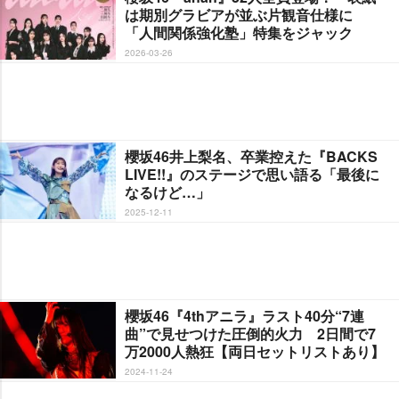
は期別グラビアが並ぶ片観音仕様に
「人間関係強化塾」特集をジャック
2026-03-26
櫻坂46井上梨名、卒業控えた『BACKS
LIVE!!』のステージで思い語る「最後に
なるけど…」
2025-12-11
櫻坂46『4thアニラ』ラスト40分“7連
曲”で見せつけた圧倒的火力 2日間で7
万2000人熱狂【両日セットリストあり】
2024-11-24