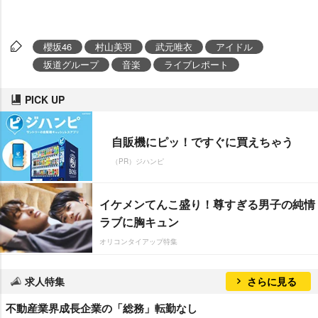
櫻坂46
村山美羽
武元唯衣
アイドル
坂道グループ
音楽
ライブレポート
PICK UP
自販機にピッ！ですぐに買えちゃう
（PR）ジハンピ
イケメンてんこ盛り！尊すぎる男子の純情
ラブに胸キュン
オリコンタイアップ特集
求人特集
さらに見る
不動産業界成長企業の「総務」転勤なし