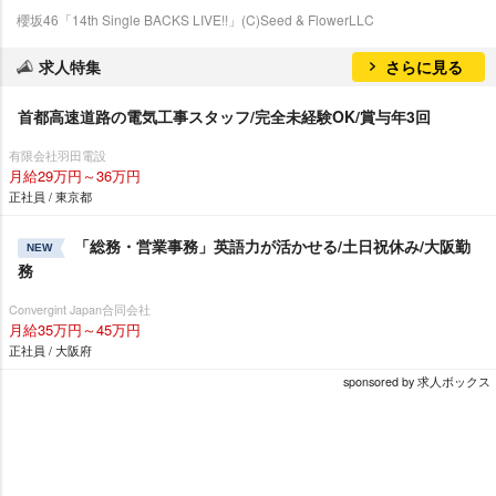
櫻坂46「14th Single BACKS LIVE!!」(C)Seed & FlowerLLC
求人特集
さらに見る
首都高速道路の電気工事スタッフ/完全未経験OK/賞与年3回
有限会社羽田電設
月給29万円～36万円
正社員 / 東京都
「総務・営業事務」英語力が活かせる/土日祝休み/大阪勤
NEW
務
Convergint Japan合同会社
月給35万円～45万円
正社員 / 大阪府
sponsored by 求人ボックス