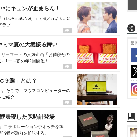
い”にキュンが止まらん！
OVE SONG）』が8／５よりJ:C
アラブ！
最
ァミマ夏の大盤振る舞い
ミリーマートの人気企画「お値段その
、シリーズ初の年2回開催！
C９選」とは？
い。そこで、マウスコンピューターの
をご紹介！
界観表現した腕時計登場
NT』コラボレーションウオッチを製
担当者が魅力を解説する。