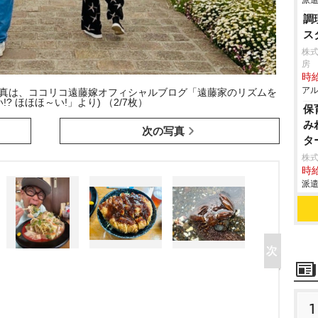
派遣
調
ス
株式
房
時給
アル
(写真は、ココリコ遠藤嫁オフィシャルブログ「遠藤家のリズムを
? ほほほ～い!」より) （2/7枚）
保
み
次の写真
タ
株
時給
派遣
1