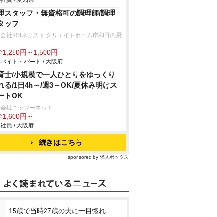
社員 / 愛知県
理スタッフ・無資格可の調理師/調理
タッフ
会社KSIネクスト クリエイトホーム岸和田の厨
1,250円～1,500円
バイト・パート / 大阪府
育士/小規模で一人ひとりをゆっくり
れる/1日4h～/週3～OK/夏休み明けス
ートOK
式会社ニッソーネット
1,600円～
社員 / 大阪府
続きはこちら
sponsored by 求人ボックス
15歳で当時27歳の夫に一目惚れ