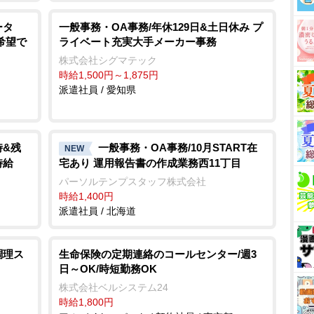
ータ
一般事務・OA事務/年休129日&土日休み プ
希望で
ライベート充実大手メーカー事務
株式会社シグマテック
時給1,500円～1,875円
派遣社員 / 愛知県
時&残
一般事務・OA事務/10月START在
NEW
時給
宅あり 運用報告書の作成業務西11丁目
パーソルテンプスタッフ株式会社
時給1,400円
派遣社員 / 北海道
調理ス
生命保険の定期連絡のコールセンター/週3
日～OK/時短勤務OK
株式会社ベルシステム24
時給1,800円