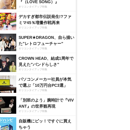
『（LOVE SONG）』
オリコンタイアップ特集
デカすぎ都市伝説発生!?ファ
ミマ45％増量作戦再来
オリコンタイアップ特集
SUPER★DRAGON、自ら描い
た”レトロフューチャー”
オリコンタイアップ特集
CROWN HEAD、結成1周年で
見えた”バンドらしさ”
オリコンタイアップ特集
パソコンメーカー社員が本気
で選ぶ「10万円台PC3選」
オリコンタイアップ特集
「別班のよう」腕時計で『VIV
ANT』の世界観再現
オリコンタイアップ特集
自販機にピッ！ですぐに買え
ちゃう