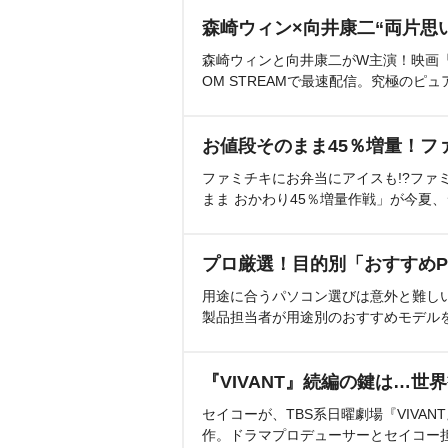
森崎ウィン×向井康二“両片思
森崎ウィンと向井康二がW主演！映画『（L
OM STREAMで最速配信。究極のピュ
お値段そのまま45％増量！フ
ファミチキにお弁当にアイスも!?ファ
まま おかわり45％増量作戦」が今夏
プロ厳選！目的別「おすすめP
用途に合うパソコン選びは意外と難し
製品担当者が用途別のおすすめモデル
『VIVANT』続編の鍵は…世
セイコーが、TBS系日曜劇場『VIVA
作。ドラマプロデューサーとセイコー