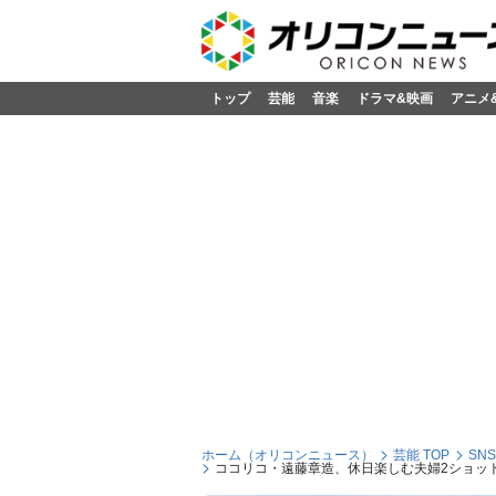
トップ
芸能
音楽
ドラマ&映画
アニメ
ホーム（オリコンニュース）
芸能 TOP
SN
ココリコ・遠藤章造、休日楽しむ夫婦2ショッ