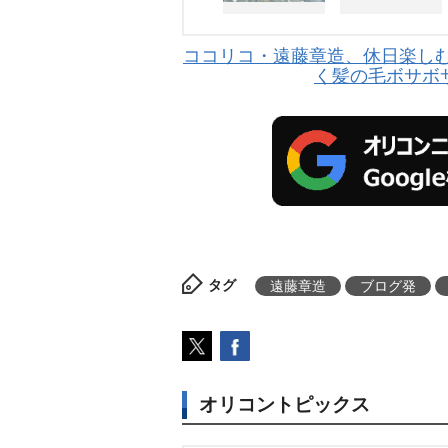
ココリコ・遠藤章造、休日楽し
く髪の毛ボサボ
タグ
遠藤章造
ブログ発
オリコントピックス