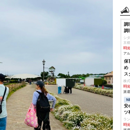
調
調
シ
京
時給
アル
保
め
ス
株
時給
派遣
N
安
ツ
ラ
時給