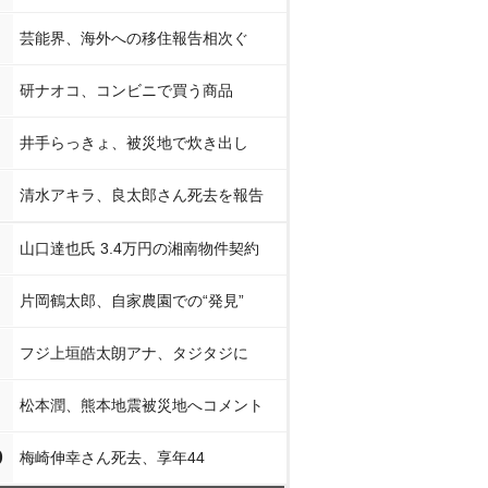
芸能界、海外への移住報告相次ぐ
研ナオコ、コンビニで買う商品
井手らっきょ、被災地で炊き出し
清水アキラ、良太郎さん死去を報告
山口達也氏 3.4万円の湘南物件契約
片岡鶴太郎、自家農園での“発見”
フジ上垣皓太朗アナ、タジタジに
松本潤、熊本地震被災地へコメント
0
梅崎伸幸さん死去、享年44