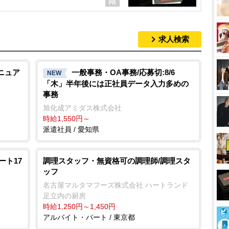
求人検索
ニュア
一般事務・OA事務/応募切:8/6
NEW
「木」半年後には正社員データ入力多めの
事務
旭化成アミダス株式会社
時給1,550円～
派遣社員 / 愛知県
ート17
調理スタッフ・無資格可の調理師/調理スタ
ッフ
名古屋マルタマフーズ株式会社 ハートランド
足立内の厨房
時給1,250円～1,450円
アルバイト・パート / 東京都