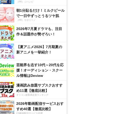
（PR）ジハンピ
朝1分貼るだけ！ミルクピール
で一日中ずっとうるツヤ肌
（PR）サボリーノ
2026年7月夏ドラマも、注目
作＆話題作が勢ぞろい！
【夏アニメ2026】7月期夏の
新アニメを一挙紹介！
芸能界を志す10代～20代を応
援！オーディション・スクー
ル情報はDeview
漫画読み放題サブスクおすす
め11選【徹底比較】
オリコン顧客満足度ランキング
2026年動画配信サービスおす
すめ40選【徹底比較】
CS動画配信サービス20選