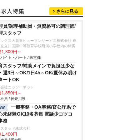
さらに見る
理員/調理補助員・無資格可の調理師/
理スタッフ
ダックス大新東ヒューマンサービス株式会社 東
都立立川国際中等教育学校附属小学校内の厨房
1,300円～
バイト・パート / 東京都
育スタッフ/補助メインで負担は少な
・週3日～OK/1日4h～OK/夏休み明け
タートOK
式会社ニッソーネット
1,850円～
社員 / 神奈川県
一般事務・OA事務/官公庁系で
EW
心未経験OK10名募集 電話少コツコ
事務
ンスタッド株式会社
1,400円