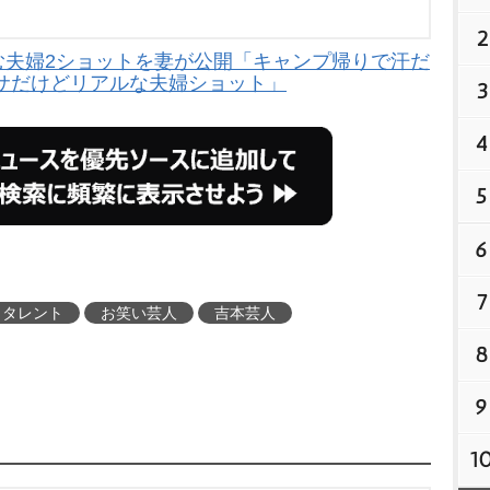
2
む夫婦2ショットを妻が公開「キャンプ帰りで汗だ
サだけどリアルな夫婦ショット」
3
4
5
6
7
タレント
お笑い芸人
吉本芸人
8
9
1