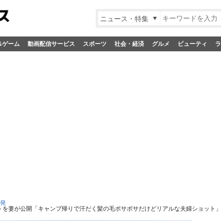
ニュース・特集
&ゲーム
動画配信サービス
スポーツ
社会・経済
グルメ
ビューティ
ラ
S発
トを妻が公開「キャンプ帰りで汗だく髪の毛ボサボサだけどリアルな夫婦ショット