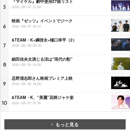
『マイケル』劇中使用27曲リスト
5
2026-08-07 15:00
映画『ゼッツ』イベントでジーク
6
2026-08-07 20:41
&TEAM・K×綱啓永×樋口幸平（2）
7
2026-08-08 08:30
細田佳央太演じる涼は“現代の彰”
8
2026-08-05 10:00
忌野清志郎さん映画プレミア上映
9
2026-08-06 18:00
&TEAM・K、“美麗”花柄ジャケ姿
10
2026-08-07 19:36
もっと見る