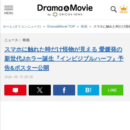
ホーム (オリコンニュース)
Drama&Movie TOP
映画
スマホに触れた時だけ怪
ニュース
映画
スマホに触れた時だけ怪物が見える 愛媛発の
新世代Jホラー誕生『インビジブルハーフ』予
告&ポスター公開
2026-05-13 20:38