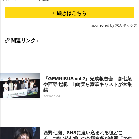
続きはこちら
sponsored by 求人ボックス
関連リンク+
『GEMNIBUS vol.2』完成報告会 森七菜
西野七瀬、山崎天ら豪華キャストが大集
結
2026-03-04
西野七瀬、SNSに追い込まれる役どこ
ろ “追い込む側”の本郷奏多が絶賛「かわ