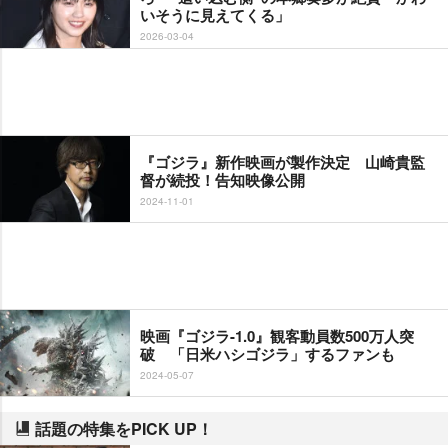
いそうに見えてくる」
2026-03-04
『ゴジラ』新作映画が製作決定 山崎貴監
督が続投！告知映像公開
2024-11-01
映画『ゴジラ-1.0』観客動員数500万人突
破 「日米ハシゴジラ」するファンも
2024-05-07
話題の特集をPICK UP！