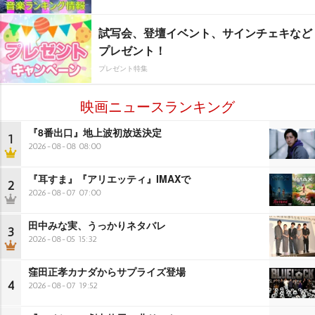
試写会、登壇イベント、サインチェキなど
プレゼント！
プレゼント特集
映画ニュースランキング
『8番出口』地上波初放送決定
1
2026-08-08 08:00
『耳すま』『アリエッティ』IMAXで
2
2026-08-07 07:00
田中みな実、うっかりネタバレ
3
2026-08-05 15:32
窪田正孝カナダからサプライズ登場
4
2026-08-07 19:52