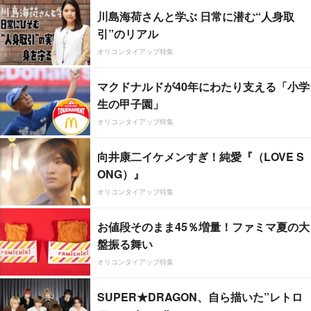
川島海荷さんと学ぶ 日常に潜む“人身取
引”のリアル
オリコンタイアップ特集
マクドナルドが40年にわたり支える「小学
生の甲子園」
オリコンタイアップ特集
向井康二イケメンすぎ！純愛『（LOVE S
ONG）』
オリコンタイアップ特集
お値段そのまま45％増量！ファミマ夏の大
盤振る舞い
オリコンタイアップ特集
SUPER★DRAGON、自ら描いた”レトロ