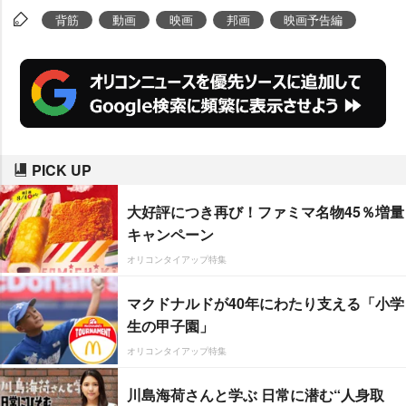
背筋
動画
映画
邦画
映画予告編
PICK UP
大好評につき再び！ファミマ名物45％増量
キャンペーン
オリコンタイアップ特集
マクドナルドが40年にわたり支える「小学
生の甲子園」
オリコンタイアップ特集
川島海荷さんと学ぶ 日常に潜む“人身取