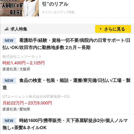
引”のリアル
オリコンタイアップ特集
求人特集
さらに見る
看護助手/経験・資格一切不要/病院内の日常サポート/日
NEW
払いOK/吹田市内に勤務地多数 2カ月～長期
株式会社ニッソーネット
時給1,400円～2,125円
派遣社員 / 大阪府
食品の検査・包装・箱詰・運搬/寮完備/日払い/工場・製
NEW
造
UTエージェント株式会社AGT東海第一CU
月給22万円～23万9,000円
派遣社員 / 愛知県
時給1600円/携帯販売・天下茶屋駅徒歩2分/個人ノルマ
NEW
無し×茶髪&ネイルOK