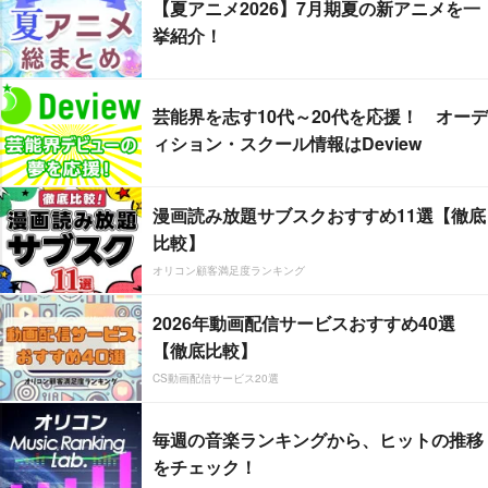
【夏アニメ2026】7月期夏の新アニメを一
挙紹介！
芸能界を志す10代～20代を応援！ オーデ
ィション・スクール情報はDeview
漫画読み放題サブスクおすすめ11選【徹底
比較】
オリコン顧客満足度ランキング
2026年動画配信サービスおすすめ40選
【徹底比較】
CS動画配信サービス20選
毎週の音楽ランキングから、ヒットの推移
をチェック！