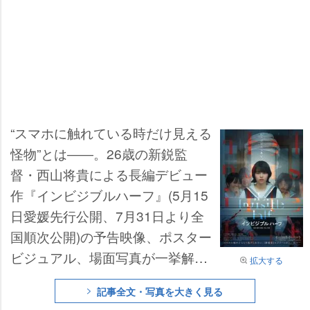
“スマホに触れている時だけ見える
怪物”とは――。26歳の新鋭監
督・西山将貴による長編デビュー
作『インビジブルハーフ』(5月15
日愛媛先行公開、7月31日より全
国順次公開)の予告映像、ポスター
ビジュアル、場面写真が一挙解禁
拡大する
された(配給:ギークピクチュア
記事全文・写真を大きく見る
ズ)。