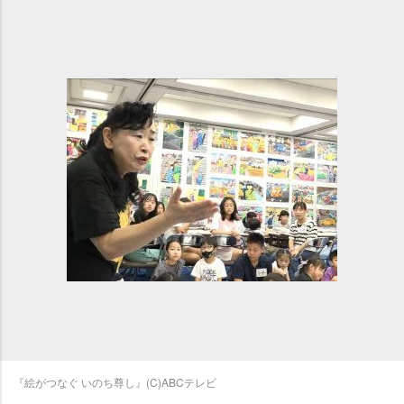
『絵がつなぐ いのち尊し』(C)ABCテレビ