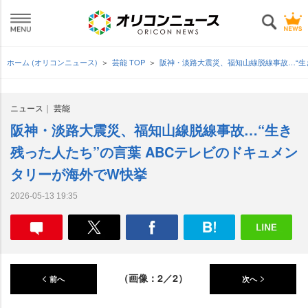
ホーム (オリコンニュース)
芸能 TOP
阪神・淡路大震災、福知山線脱線事故…“生
ニュース
芸能
阪神・淡路大震災、福知山線脱線事故…“生き
残った人たち”の言葉 ABCテレビのドキュメン
タリーが海外でW快挙
2026-05-13 19:35
（画像：2／2）
前へ
次へ