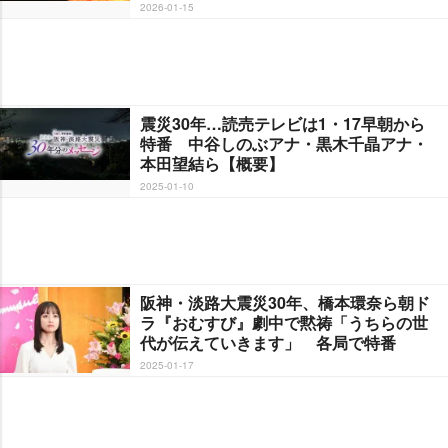
2026-01-15
震災30年…読売テレビは1・17早朝から
特番 中谷しのぶアナ・黒木千晶アナ・
本田望結ら【概要】
2025-01-10
阪神・淡路大震災30年、橋本環奈ら朝ド
ラ『おむすび』劇中で黙祷「うちらの世
代が伝えていきます」 各局で特番
2025-01-17