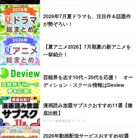
2026年7月夏ドラマも、注目作＆話題作
が勢ぞろい！
【夏アニメ2026】7月期夏の新アニメを
一挙紹介！
芸能界を志す10代～20代を応援！ オー
ディション・スクール情報はDeview
漫画読み放題サブスクおすすめ11選【徹
底比較】
オリコン顧客満足度ランキング
2026年動画配信サービスおすすめ40選