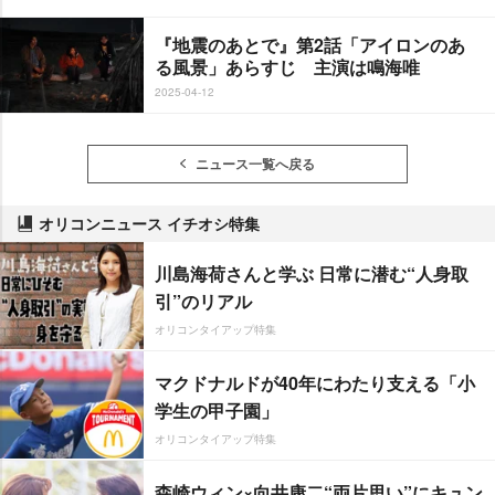
『地震のあとで』第2話「アイロンのあ
る風景」あらすじ 主演は鳴海唯
2025-04-12
ニュース一覧へ戻る
オリコンニュース イチオシ特集
川島海荷さんと学ぶ 日常に潜む“人身取
引”のリアル
オリコンタイアップ特集
マクドナルドが40年にわたり支える「小
学生の甲子園」
オリコンタイアップ特集
森崎ウィン×向井康二“両片思い”にキュン