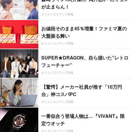
が止まらん！
オリコンタイアップ特集
お値段そのまま45％増量！ファミマ夏の
大盤振る舞い
オリコンタイアップ特集
SUPER★DRAGON、自ら描いた”レトロ
フューチャー”
オリコンタイアップ特集
【驚愕】メーカー社員が推す「10万円
台」神コスパPC
オリコンタイアップ特集
一番似合う登場人物は…『VIVANT』限
定ウオッチ
オリコンタイアップ特集