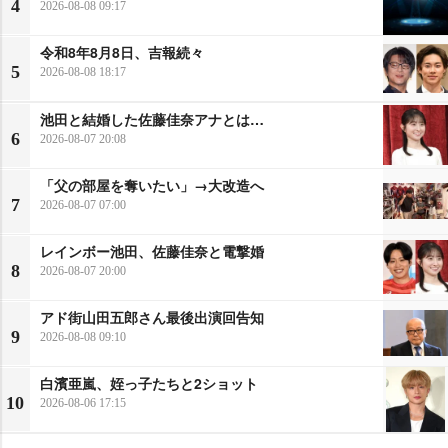
4
2026-08-08 09:17
令和8年8月8日、吉報続々
5
2026-08-08 18:17
池田と結婚した佐藤佳奈アナとは…
6
2026-08-07 20:08
「父の部屋を奪いたい」→大改造へ
7
2026-08-07 07:00
レインボー池田、佐藤佳奈と電撃婚
8
2026-08-07 20:00
アド街山田五郎さん最後出演回告知
9
2026-08-08 09:10
白濱亜嵐、姪っ子たちと2ショット
10
2026-08-06 17:15