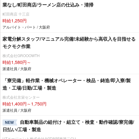
業なし/町田商店/ラーメン店の仕込み・清掃
町田商店 十三店
時給1,250円
アルバイト・パート / 大阪府
家電分解スタッフ/マニュアル完備!未経験から高収入を目指せる
モクモク作業
株式会社GROOOWTH
時給1,580円～
派遣社員 / 大阪府
「寮完備」軽作業・機械オペレーター・検品・鋳造/即入寮/製
造・工場/日勤/工場・製造
株式会社京栄センター
時給1,400円～1,750円
派遣社員 / 大阪府
自動車製品の組付け・組立て・検査・動作確認/寮完備/
NEW
日払い/工場・製造
UTエージェント株式会社AGT南関東第二CU