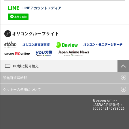
LINEアカウントメディア
PC版に切り替え
禁無断複写転載
クッキーの使用について
© oricon ME inc.
JASRAC許諾番号：
9009642140Y38026