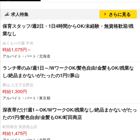
求人特集
さらに見る
保育スタッフ/週2日・1日4時間からOK/未経験・無資格歓迎/残
業なし
ぬくもりの森 中央
時給1,075円～
アルバイト・パート / 北海道
ランチ帯のみ!週1日～/WワークOK/髪色自由!金髪もOK/残業な
し/絶品まかないがたったの1円!/豚山
豚山 八王子北野店
時給1,300円
アルバイト・パート / 東京都
深夜帯だけ!週1～OK/WワークOK/残業なし/絶品まかないがたっ
たの1円/髪色自由!金髪もOK/町田商店
町田商店 美原黒山店
時給1,475円
アルバイト・パート / 大阪府