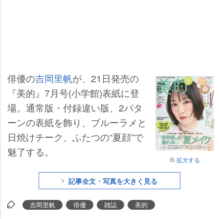
俳優の
吉岡里帆
が、21日発売の
『美的』7月号(小学館)表紙に登
場。通常版・付録違い版、2パタ
ーンの表紙を飾り、ブルーラメと
日焼けチーク、ふたつの“夏顔”で
魅了する。
拡大する
記事全文・写真を大きく見る
吉岡里帆
俳優
雑誌
美的