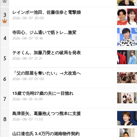
レインボー池田、佐藤佳奈と電撃婚
3
2026-08-07 20:00
寺田心、ジム通いで筋トレ…激変
4
2026-08-07 10:46
テオくん、加藤乃愛との破局を発表
5
2026-08-07 21:21
「父の部屋を奪いたい」→大改造へ
6
2026-08-07 07:00
15歳で当時27歳の夫に一目惚れ
7
2026-08-05 16:09
島津亜矢、葛藤抱えつつ熊本に支援
8
2026-08-07 11:50
山口達也氏 3.4万円の湘南物件契約