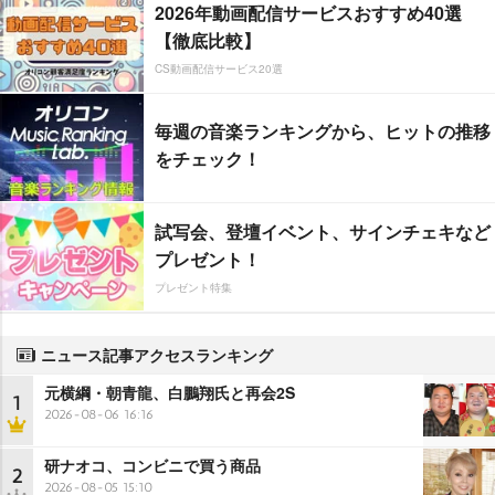
2026年動画配信サービスおすすめ40選
【徹底比較】
CS動画配信サービス20選
毎週の音楽ランキングから、ヒットの推移
をチェック！
試写会、登壇イベント、サインチェキなど
プレゼント！
プレゼント特集
ニュース記事アクセスランキング
元横綱・朝青龍、白鵬翔氏と再会2S
1
2026-08-06 16:16
研ナオコ、コンビニで買う商品
2
2026-08-05 15:10