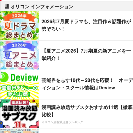
オリコン インフォメーション
2026年7月夏ドラマも、注目作＆話題作が
勢ぞろい！
【夏アニメ2026】7月期夏の新アニメを一
挙紹介！
芸能界を志す10代～20代を応援！ オーデ
ィション・スクール情報はDeview
漫画読み放題サブスクおすすめ11選【徹底
比較】
オリコン顧客満足度ランキング