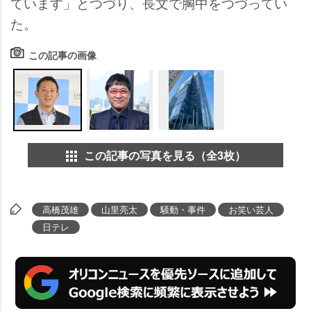
ています」とつづり、長文で胸中をつづってい
た。
この記事の画像
この記事の写真を見る（全3枚）
高橋茂雄
山里亮太
騒動・事件
お笑い芸人
日テレ