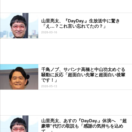
山里亮太、『DayDay.』生放送中に驚き
「え…？これ言い忘れてたの？」
2026-03-16
千鳥ノブ、サバンナ高橋と中山功太めぐる
騒動に反応「超面白い先輩と超面白い後輩
です！」
2026-05-13
山里亮太、あすの『DayDay.』休演へ “超
豪華”代打の取説も「感謝の気持ちを込め
て…」