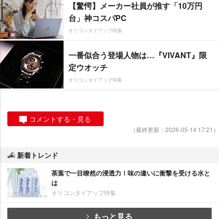
【驚愕】メーカー社員が推す「10万円
台」神コスパPC
オリコンタイアップ特集
一番似合う登場人物は…『VIVANT』限
定ウオッチ
オリコンタイアップ特集
コメントする・見る
（最終更新：2026-05-14 17:21）
新着トレンド
茶葉で一目瞭然の浸透力！味の違いに衝撃を受ける水と
は
オリコンタイアップ特集
もっと見る