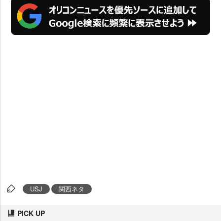
USJ
関西ネタ
PICK UP