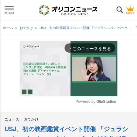
ホーム
おでかけ
USJ、初の映画鑑賞イベント開催 「ジュラシック・パーク」
このニュースを見る
arrow_forward_ios
Powered by 
GliaStudios
M
ニュース
おでかけ
u
t
USJ、初の映画鑑賞イベント開催 「ジュラシ
e