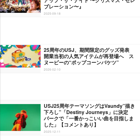
アップ・ザ・ナイト 〜クリスマス・セレ
ブレーション〜』
2025-09-18
25周年のUSJ、期間限定のグッズ発表
開業当初の人気アイテムが再登場へ ス
ヌーピーの“ポップコーンバケツ”
2026-02-10
USJ25周年テーマソングはVaundy”描き
下ろし”「Destiny Journeys」に決定
パークで「一番かっこいい曲を目指しま
した」【コメントあり】
2025-12-11