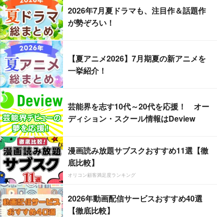
2026年7月夏ドラマも、注目作＆話題作
が勢ぞろい！
【夏アニメ2026】7月期夏の新アニメを
一挙紹介！
芸能界を志す10代～20代を応援！ オー
ディション・スクール情報はDeview
漫画読み放題サブスクおすすめ11選【徹
底比較】
オリコン顧客満足度ランキング
2026年動画配信サービスおすすめ40選
【徹底比較】