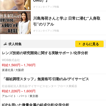
ONG）』
オリコンタイアップ特集
川島海荷さんと学ぶ 日常に潜む“人身取
引”のリアル
オリコンタイアップ特集
求人特集
さらに見る
レンズ技術の研究開発に関する実験サポート/化学分析
WDB株式会社
時給1,560円～1,760円
派遣社員 / 大阪府
「福祉調理スタッフ」無資格可/日勤のみ/デイサービス
社会福祉法人善光会/デイサービスセンター フロース東糀谷
時給1,226円～1,600円
アルバイト・パート / 東京都
ICPを用いた微量金属の組成分析/化学分析