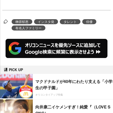
榊原郁恵
インスタ発
タレント
俳優
有名人ファミリー
PICK UP
マクドナルドが40年にわたり支える「小学
生の甲子園」
オリコンタイアップ特集
向井康二イケメンすぎ！純愛『（LOVE S