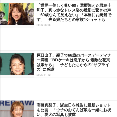
「世界一美しく尊い60」還暦迎えた君島十
和子、真っ赤なドレス姿の近影に驚きの声
「60歳なんて見えない」「本当にお綺麗で
す」 夫＆娘たちとの家族4ショットも
2026-06-06
原日出子、親子で66歳のバースデーディナ
ー満喫「BDケーキは息子から 素敵な花束
は娘から」 子どもたちからの“サプライ
ズ”に感謝
2025-11-12
高橋真梨子、誕生日を報告し最新ショット
を公開 「ウチのおてんば娘も一緒にお祝
い」愛犬の写真も披露