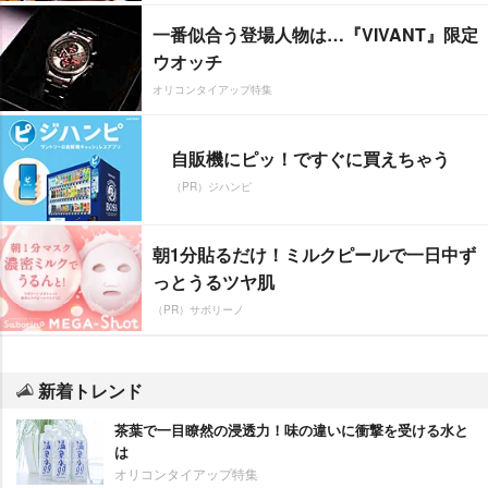
一番似合う登場人物は…『VIVANT』限定
ウオッチ
オリコンタイアップ特集
自販機にピッ！ですぐに買えちゃう
（PR）ジハンピ
朝1分貼るだけ！ミルクピールで一日中ず
っとうるツヤ肌
（PR）サボリーノ
新着トレンド
茶葉で一目瞭然の浸透力！味の違いに衝撃を受ける水と
は
オリコンタイアップ特集