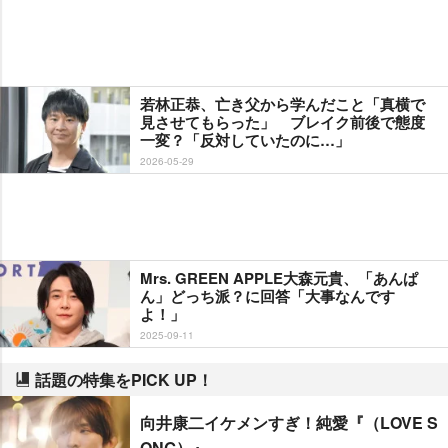
若林正恭、亡き父から学んだこと「真横で
見させてもらった」 ブレイク前後で態度
一変？「反対していたのに…」
2026-05-29
Mrs. GREEN APPLE大森元貴、「あんぱ
ん」どっち派？に回答「大事なんです
よ！」
2025-09-11
話題の特集をPICK UP！
向井康二イケメンすぎ！純愛『（LOVE S
ONG）』