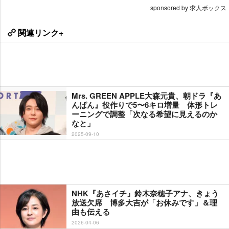
sponsored by 求人ボックス
関連リンク+
Mrs. GREEN APPLE大森元貴、朝ドラ『あ
んぱん』役作りで5〜6キロ増量 体形トレ
ーニングで調整「次なる希望に見えるのか
なと」
2025-09-10
NHK『あさイチ』鈴木奈穂子アナ、きょう
放送欠席 博多大吉が「お休みです」＆理
由も伝える
2026-04-06