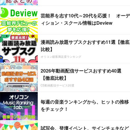
芸能界を志す10代～20代を応援！ オーデ
ィション・スクール情報はDeview
漫画読み放題サブスクおすすめ11選【徹底
比較】
オリコン顧客満足度ランキング
2026年動画配信サービスおすすめ40選
【徹底比較】
CS動画配信サービス20選
毎週の音楽ランキングから、ヒットの推移
をチェック！
試写会、登壇イベント、サインチェキなど