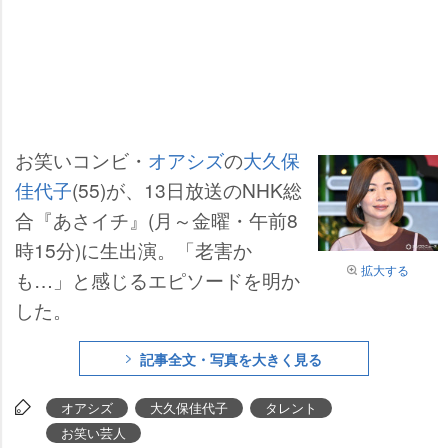
お笑いコンビ・
オアシズ
の
大久保
佳代子
(55)が、13日放送のNHK総
合『あさイチ』(月～金曜・午前8
時15分)に生出演。「老害か
拡大する
も…」と感じるエピソードを明か
した。
記事全文・写真を大きく見る
オアシズ
大久保佳代子
タレント
お笑い芸人