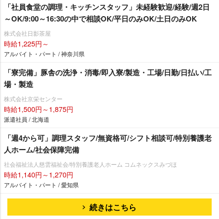
「社員食堂の調理・キッチンスタッフ」未経験歓迎/経験/週2日
～OK/9:00～16:30の中で相談OK/平日のみOK/土日のみOK
株式会社日影茶屋
時給1,225円～
アルバイト・パート / 神奈川県
「寮完備」豚舎の洗浄・消毒/即入寮/製造・工場/日勤/日払い/工
場・製造
株式会社京栄センター
時給1,500円～1,875円
派遣社員 / 北海道
「週4から可」調理スタッフ/無資格可/シフト相談可/特別養護老
人ホーム/社会保障完備
社会福祉法人慈雲福祉会/特別養護老人ホーム コムネックスみづほ
時給1,140円～1,270円
アルバイト・パート / 愛知県
続きはこちら