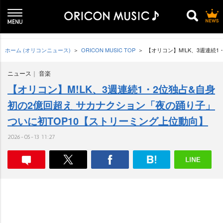
ホーム (オリコンニュース)
ORICON MUSIC TOP
【オリコン】M!LK、3週連続
ニュース
音楽
【オリコン】M!LK、3週連続1・2位独占&自身
初の2億回超え サカナクション「夜の踊り子」
ついに初TOP10【ストリーミング上位動向】
2026-05-13 11:27