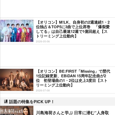
【オリコン】M!LK、自身初の2週連続1・2
位独占＆TOP5に3曲で上位席巻 「爆裂愛
してる」は自己最速12週で1億回超え【ス
トリーミング上位動向】
2026-05-06
【オリコン】BE:FIRST「Missing」で歴代
1位記録更新、EBiDAN 15周年記念曲が2
位 初登場曲の1・2位は史上3度目【スト
リーミング上位動向】
2026-07-08
話題の特集をPICK UP！
川島海荷さんと学ぶ 日常に潜む“人身取