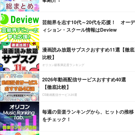
芸能界を志す10代～20代を応援！ オーデ
ィション・スクール情報はDeview
漫画読み放題サブスクおすすめ11選【徹底
比較】
オリコン顧客満足度ランキング
2026年動画配信サービスおすすめ40選
【徹底比較】
CS動画配信サービス20選
毎週の音楽ランキングから、ヒットの推移
をチェック！