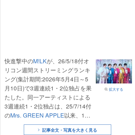
快進撃中の
M!LK
が、26/5/18付オ
リコン週間ストリーミングランキ
ング(集計期間:2026年5月4日～5
月10日)で3週連続1・2位独占を果
拡大する
たした。同一アーティストによる
3週連続1・2位独占は、25/7/14付
の
Mrs. GREEN APPLE
以来、10
ヶ月ぶりで今年度初。男性アーテ
記事全文・写真を大きく見る
ィストとしては、
Official髭男dism