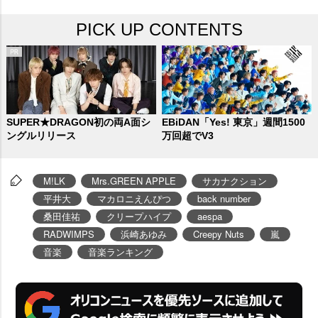
、
BTS
、
King Gnu
、Mrs. GREEN
PICK UP CONTENTS
APPLEに次ぎ、史上5組目となっ
た。
5週連続・通算6回目の1位は
「爆裂愛してる」(週間再生数699.
6万回/前週比3.9%減)。グループ
による5週連続1位は今年度初とな
SUPER★DRAGON初の両A面シ
EBiDAN「Yes! 東京」週間1500
ングルリリース
万回超でV3
った。前週付で自身最速で1億回
を突破した累積再生数は1億744.0
M!LK
Mrs.GREEN APPLE
サカナクション
万回とした。
わずか6.8万回差で2
平井大
マカロニえんぴつ
back number
位(前週2位)は「好きすぎて滅!」
桑田佳祐
クリープハイプ
aespa
(週間再生数692.8万回/前週比2.
RADWIMPS
浜崎あゆみ
Creepy Nuts
嵐
1%減)。登場28週目で20週連続・
音楽
音楽ランキング
通算24回目のTOP5入りを果たし
た。累積再生数は2億331.5万回と
なり、自身初の累積2億回突破作