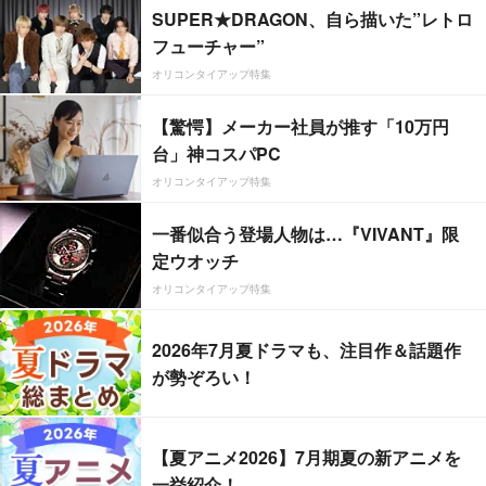
SUPER★DRAGON、自ら描いた”レトロ
フューチャー”
オリコンタイアップ特集
【驚愕】メーカー社員が推す「10万円
台」神コスパPC
オリコンタイアップ特集
一番似合う登場人物は…『VIVANT』限
定ウオッチ
オリコンタイアップ特集
2026年7月夏ドラマも、注目作＆話題作
が勢ぞろい！
【夏アニメ2026】7月期夏の新アニメを
一挙紹介！