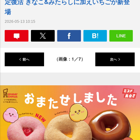
定復活 きなこ&みたらしに加えいちごが新登
場
2026-05-13 10:15
（画像：1／7）
前へ
次へ