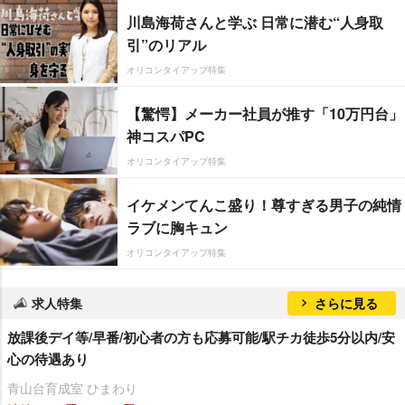
川島海荷さんと学ぶ 日常に潜む“人身取
引”のリアル
オリコンタイアップ特集
【驚愕】メーカー社員が推す「10万円台」
神コスパPC
オリコンタイアップ特集
イケメンてんこ盛り！尊すぎる男子の純情
ラブに胸キュン
オリコンタイアップ特集
求人特集
さらに見る
放課後デイ等/早番/初心者の方も応募可能/駅チカ徒歩5分以内/安
心の待遇あり
青山台育成室 ひまわり