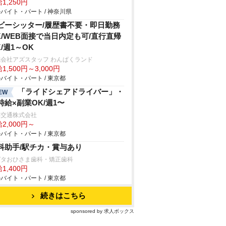
1,250円
バイト・パート / 神奈川県
ビーシッター/履歴書不要・即日勤務
K/WEB面接で当日内定も可/直行直帰
K/週1～OK
会社アズスタッフ わんぱくランド
1,500円～3,000円
バイト・パート / 東京都
「ライドシェアドライバー」・
EW
時給×副業OK/週1〜
本交通株式会社
2,000円～
バイト・パート / 東京都
科助手/駅チカ・賞与あり
ガタおひさま歯科・矯正歯科
1,400円
バイト・パート / 東京都
続きはこちら
sponsored by 求人ボックス