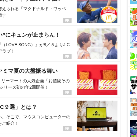
与えられる「マクドナルド・ワッペ
指す
い”にキュンが止まらん！
OVE SONG）』が8／５よりJ:C
アラブ！
ァミマ夏の大盤振る舞い
ミリーマートの人気企画「お値段その
、シリーズ初の年2回開催！
C９選」とは？
い。そこで、マウスコンピューターの
をご紹介！