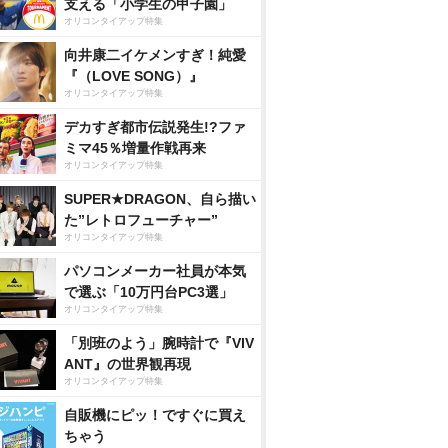
支える「小学生の甲子園」
オリコンタイアップ特集
向井康二イケメンすぎ！純愛
『（LOVE SONG）』
オリコンタイアップ特集
デカすぎ都市伝説発生!?ファ
ミマ45％増量作戦再来
オリコンタイアップ特集
SUPER★DRAGON、自ら描い
た”レトロフューチャー”
オリコンタイアップ特集
パソコンメーカー社員が本気
で選ぶ「10万円台PC3選」
オリコンタイアップ特集
「別班のよう」腕時計で『VIV
ANT』の世界観再現
オリコンタイアップ特集
自販機にピッ！ですぐに買え
ちゃう