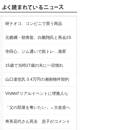
研ナオコ、コンビニで買う商品
元横綱・朝青龍、白鵬翔氏と再会2S
寺田心、ジム通いで筋トレ…激変
15歳で当時27歳の夫に一目惚れ
山口達也氏 3.4万円の湘南物件契約
VIVANTリアルイベントに堺雅人ら
「父の部屋を奪いたい」→大改造へ
寿美花代さん死去 息子がコメント