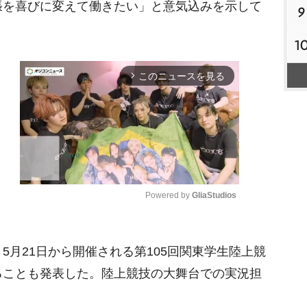
張を喜びに変えて働きたい」と意気込みを示して
9
1
このニュースを見る
arrow_forward_ios
Powered by 
GliaStudios
M
月21日から開催される第105回関東学生陸上競
u
t
ることも発表した。陸上競技の大舞台での実況担
e