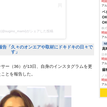
時給
アル
ベ
O
O
株式
sugino_mami)がシェアした投稿
時給
アル
N
報告「久々のオンエアや取材にドキドキの日々で
高
す」
日
時給
アル
サー（36）が13日、自身のインスタグラムを更
歯
たことを報告した。
ノ
時給
アル