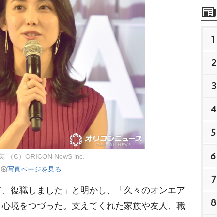
1
2
3
4
5
6
（C）ORICON NewS inc.
写真ページを見る
7
、復職しました」と明かし、「久々のオンエア
8
心境をつづった。支えてくれた家族や友人、職