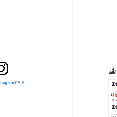
tagramで見る
歯
と
時給
アル
歯
り