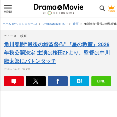
ホーム (オリコンニュース)
Drama&Movie TOP
映画
角川春樹“最後の総監督作
ニュース
映画
角川春樹“最後の総監督作”『星の教室』2026
年秋公開決定 主演は桜田ひより、監督は中川
龍太郎にバトンタッチ
2026-05-13 07:00