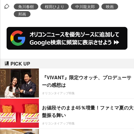
決定した(配給:NAKACHIKA PICT
角川春樹
桜田ひより
中川龍太郎
映画
URES/フライフリーエンターテイ
邦画
メント)。主演は
桜田ひより
、監督
は
中川龍太郎
が務める。
PICK UP
『VIVANT』限定ウオッチ、プロデューサ
ーの感想は
オリコンタイアップ特集
お値段そのまま45％増量！ファミマ夏の大
盤振る舞い
オリコンタイアップ特集