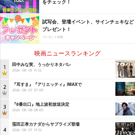
をチェック！
試写会、登壇イベント、サインチェキなど
プレゼント！
プレゼント特集
映画ニュースランキング
田中みな実、うっかりネタバレ
1
2026-08-05 15:32
『耳すま』『アリエッティ』IMAXで
2
2026-08-07 07:00
『8番出口』地上波初放送決定
3
2026-08-08 08:00
窪田正孝カナダからサプライズ登場
4
2026-08-07 19:52