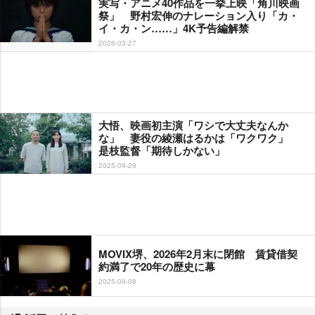
実写・アニメ40作品を一挙上映「角川映画
祭」 野村宏伸のナレーション入り「カ・
イ・カ・ン……」4K予告編解禁
2026-03-27
大悟、映画初主演「ワシで大丈夫なんか
な」 妻役の綾瀬はるかは「ワクワク」
是枝監督「期待しかない」
2025-09-29
MOVIX堺、2026年2月末に閉館 賃貸借契
約満了で20年の歴史に幕
2025-09-08