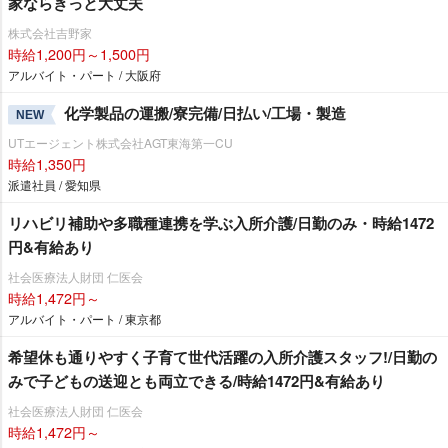
家ならきっと大丈夫
株式会社吉野家
時給1,200円～1,500円
アルバイト・パート / 大阪府
化学製品の運搬/寮完備/日払い/工場・製造
NEW
UTエージェント株式会社AGT東海第一CU
時給1,350円
派遣社員 / 愛知県
リハビリ補助や多職種連携を学ぶ入所介護/日勤のみ・時給1472
円&有給あり
社会医療法人財団 仁医会
時給1,472円～
アルバイト・パート / 東京都
希望休も通りやすく子育て世代活躍の入所介護スタッフ!/日勤の
みで子どもの送迎とも両立できる/時給1472円&有給あり
社会医療法人財団 仁医会
時給1,472円～