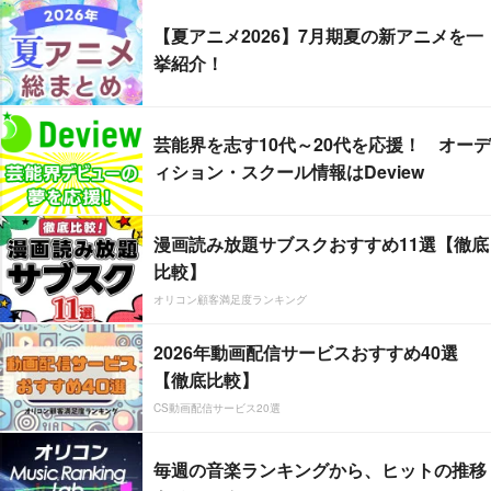
【夏アニメ2026】7月期夏の新アニメを一
挙紹介！
芸能界を志す10代～20代を応援！ オーデ
ィション・スクール情報はDeview
漫画読み放題サブスクおすすめ11選【徹底
比較】
オリコン顧客満足度ランキング
2026年動画配信サービスおすすめ40選
【徹底比較】
CS動画配信サービス20選
毎週の音楽ランキングから、ヒットの推移