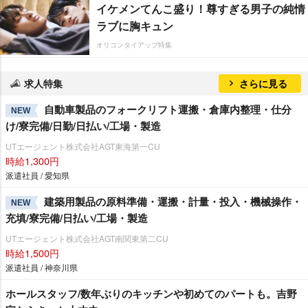
イケメンてんこ盛り！尊すぎる男子の純情
ラブに胸キュン
オリコンタイアップ特集
求人特集
さらに見る
自動車製品のフォークリフト運搬・倉庫内整理・仕分
NEW
け/寮完備/日勤/日払い/工場・製造
UTエージェント株式会社AGT東海第一CU
時給1,300円
派遣社員 / 愛知県
建築用製品の原料準備・運搬・計量・投入・機械操作・
NEW
充填/寮完備/日払い/工場・製造
UTエージェント株式会社AGT南関東第二CU
時給1,500円
派遣社員 / 神奈川県
ホールスタッフ/数年ぶりのキッチンや初めてのパートも。吉野