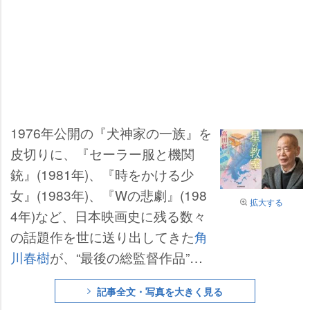
1976年公開の『犬神家の一族』を
皮切りに、『セーラー服と機関
銃』(1981年)、『時をかける少
女』(1983年)、『Wの悲劇』(198
拡大する
4年)など、日本映画史に残る数々
の話題作を世に送り出してきた
角
川春樹
が、“最後の総監督作品”と
して手がける映画『星の教室』
記事全文・写真を大きく見る
が、2026年秋に公開されることが