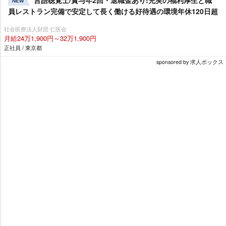
言語聴覚士/賞与年2回・退職金あり!充実の福利厚生と職
NEW
員レストラン完備で安定して長く働ける好待遇の環境年休120日超
社会医療法人財団 仁医会
月給24万1,900円～32万1,900円
正社員 / 東京都
sponsored by 求人ボックス