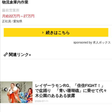
物流倉庫内作業
藤前営業所
月給22万円～27万円
正社員 / 愛知県
続きはこちら
sponsored by 求人ボックス
関連リンク+
レイザーラモンRG、「倍倍FIGHT！」
で盆踊り 「青い珊瑚礁」に乗せて代々
木公園のあるある披露
2026-07-11