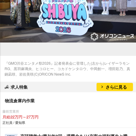
『GMO渋谷エンタメ祭2026』記者発表会に登壇した(左から)レイザーラモン
RG、黒羽麻璃央、ヒコロヒー、コカドケンタロウ、中岡創一、増田彩乃、真
鍋凪咲、岩佐美咲(C)ORICON NewS inc.
求人特集
さらに見る
物流倉庫内作業
藤前営業所
月給22万円～27万円
正社員 / 愛知県