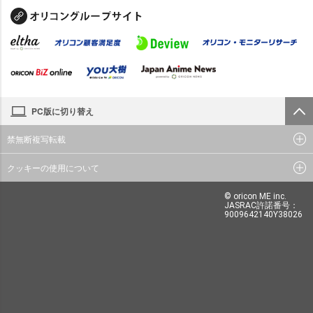
PC版に切り替え
禁無断複写転載
クッキーの使用について
© oricon ME inc.
JASRAC許諾番号：
9009642140Y38026