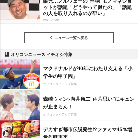
眼光…ノルウェーの“怪物”モノマネショ
ットが話題「どうやって似たの」「話題
の人を取り入れるのが早い」
2026-07-01
ニュース一覧へ戻る
オリコンニュース イチオシ特集
マクドナルドが40年にわたり支える「小
学生の甲子園」
オリコンタイアップ特集
森崎ウィン×向井康二“両片思い”にキュン
が止まらん！
オリコンタイアップ特集
デカすぎ都市伝説発生!?ファミマ45％増
量作戦再来