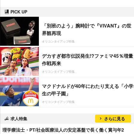
PICK UP
「別班のよう」腕時計で『VIVANT』の世
界観再現
オリコンタイアップ特集
デカすぎ都市伝説発生!?ファミマ45％増量
作戦再来
オリコンタイアップ特集
マクドナルドが40年にわたり支える「小学
生の甲子園」
オリコンタイアップ特集
求人特集
さらに見る
理学療法士・PT/社会医療法人の安定基盤で長く働く賞与年2