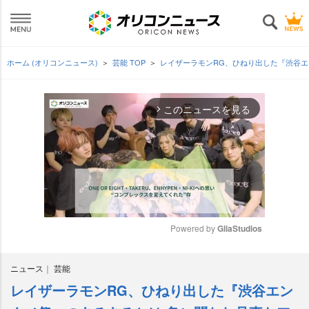
ホーム (オリコンニュース)
芸能 TOP
レイザーラモンRG、ひねり出した『渋谷エ
このニュースを見る
arrow_forward_ios
Powered by 
GliaStudios
M
ニュース
芸能
u
t
レイザーラモンRG、ひねり出した『渋谷エン
e