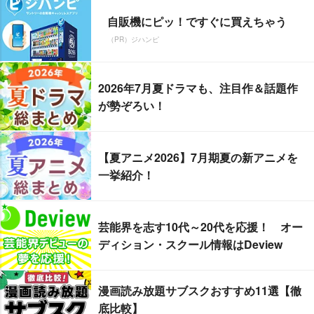
自販機にピッ！ですぐに買えちゃう
（PR）ジハンピ
2026年7月夏ドラマも、注目作＆話題作
が勢ぞろい！
【夏アニメ2026】7月期夏の新アニメを
一挙紹介！
芸能界を志す10代～20代を応援！ オー
ディション・スクール情報はDeview
漫画読み放題サブスクおすすめ11選【徹
底比較】