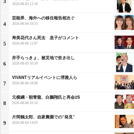
3
2026-08-03 12:18
芸能界、海外への移住報告相次ぐ
4
2026-08-04 19:53
寿美花代さん死去 息子がコメント
5
2026-08-06 12:07
井手らっきょ、被災地で炊き出し
6
2026-08-05 10:39
VIVANTリアルイベントに堺雅人ら
7
2026-08-06 18:00
元横綱・朝青龍、白鵬翔氏と再会2S
8
2026-08-06 16:16
片岡鶴太郎、自家農園での“発見”
9
2026-08-04 14:05