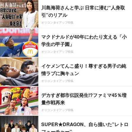
川島海荷さんと学ぶ 日常に潜む“人身取
引”のリアル
オリコンタイアップ特集
マクドナルドが40年にわたり支える「小
学生の甲子園」
オリコンタイアップ特集
イケメンてんこ盛り！尊すぎる男子の純
情ラブに胸キュン
オリコンタイアップ特集
デカすぎ都市伝説発生!?ファミマ45％増
量作戦再来
オリコンタイアップ特集
SUPER★DRAGON、自ら描いた”レトロ
フューチャー”