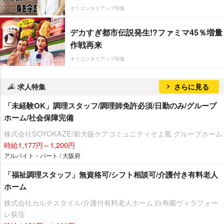
オリコンタイアップ特集
デカすぎ都市伝説発生!?ファミマ45％増量
作戦再来
オリコンタイアップ特集
求人特集
さらに見る
「未経験OK」調理スタッフ/調理師免許必須/日勤のみ/グループ
ホーム/社会保障完備
株式会社SOYOKAZE/新大阪ケアコミュニティそよ風 グループホーム
時給1,177円～1,200円
アルバイト・パート / 大阪府
「福祉調理スタッフ」無資格可/シフト相談可/介護付き有料老人
ホーム
株式会社カルチスタイル/介護付有料老人ホーム 白寿園ヴィラフォー
レ荻窪