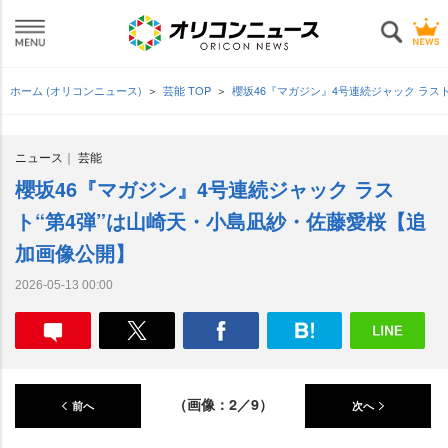
ホーム (オリコンニュース)
芸能 TOP
櫻坂46『マガジン』4号連続ジャック ラス
ニュース
芸能
櫻坂46『マガジン』4号連続ジャック ラス
ト“第4弾”は山崎天・小島凪紗・佐藤愛桜【追
加画像公開】
2026-05-13 00:00
（画像：2／9）
前へ
次へ