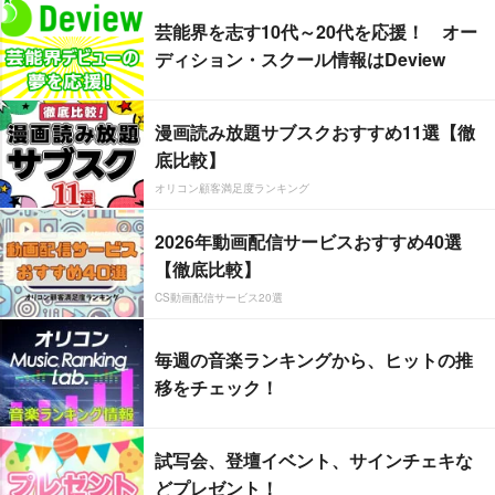
芸能界を志す10代～20代を応援！ オー
ディション・スクール情報はDeview
漫画読み放題サブスクおすすめ11選【徹
底比較】
オリコン顧客満足度ランキング
2026年動画配信サービスおすすめ40選
【徹底比較】
CS動画配信サービス20選
毎週の音楽ランキングから、ヒットの推
移をチェック！
試写会、登壇イベント、サインチェキな
どプレゼント！