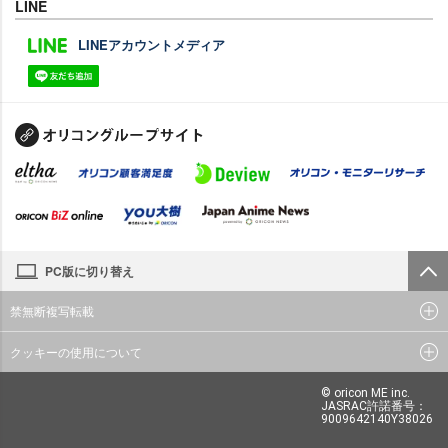
LINE
LINEアカウントメディア
PC版に切り替え
禁無断複写転載
クッキーの使用について
© oricon ME inc.
JASRAC許諾番号：
9009642140Y38026