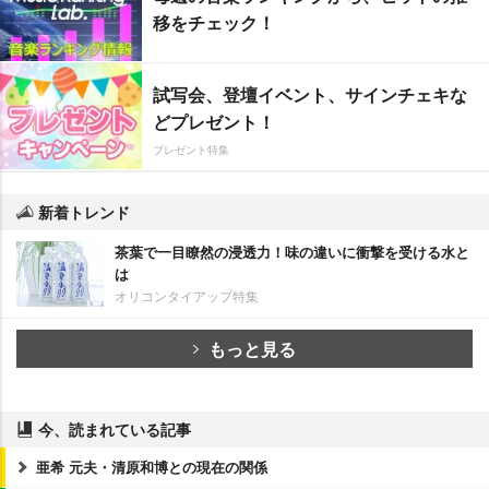
移をチェック！
試写会、登壇イベント、サインチェキな
どプレゼント！
プレゼント特集
新着トレンド
茶葉で一目瞭然の浸透力！味の違いに衝撃を受ける水と
は
オリコンタイアップ特集
もっと見る
今、読まれている記事
亜希 元夫・清原和博との現在の関係