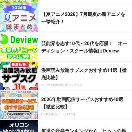
【夏アニメ2026】7月期夏の新アニメを
一挙紹介！
芸能界を志す10代～20代を応援！ オー
ディション・スクール情報はDeview
漫画読み放題サブスクおすすめ11選【徹
底比較】
オリコン顧客満足度ランキング
2026年動画配信サービスおすすめ40選
【徹底比較】
CS動画配信サービス20選
毎週の音楽ランキングから、ヒットの推