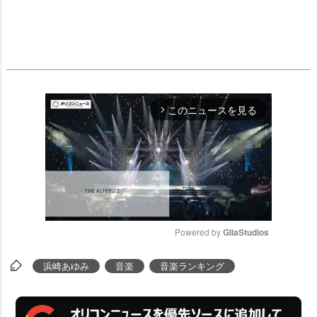
このニュースを見る
arrow_forward_ios
Powered by 
GliaStudios
M
浜崎あゆみ
音楽
音楽ランキング
u
t
e