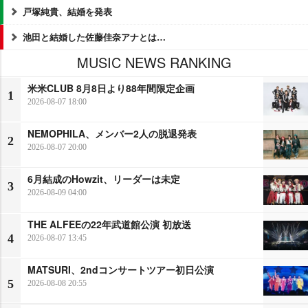
戸塚純貴、結婚を発表
池田と結婚した佐藤佳奈アナとは…
MUSIC NEWS RANKING
米米CLUB 8月8日より88年間限定企画
1
2026-08-07 18:00
NEMOPHILA、メンバー2人の脱退発表
2
2026-08-07 20:00
6月結成のHowzit、リーダーは未定
3
2026-08-09 04:00
THE ALFEEの22年武道館公演 初放送
4
2026-08-07 13:45
MATSURI、2ndコンサートツアー初日公演
5
2026-08-08 20:55