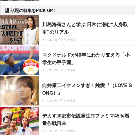
話題の特集をPICK UP！
川島海荷さんと学ぶ 日常に潜む“人身取
引”のリアル
オリコンタイアップ特集
マクドナルドが40年にわたり支える「小
学生の甲子園」
オリコンタイアップ特集
向井康二イケメンすぎ！純愛『（LOVE S
ONG）』
オリコンタイアップ特集
デカすぎ都市伝説発生!?ファミマ45％増
量作戦再来
オリコンタイアップ特集