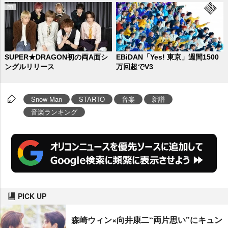
SUPER★DRAGON初の両A面シ
EBiDAN「Yes! 東京」週間1500
ングルリリース
万回超でV3
Snow Man
STARTO
音楽
新譜
音楽ランキング
PICK UP
森崎ウィン×向井康二“両片思い”にキュン