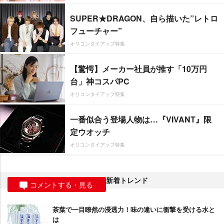
SUPER★DRAGON、自ら描いた”レトロ
フューチャー”
オリコンタイアップ特集
【驚愕】メーカー社員が推す「10万円
台」神コスパPC
オリコンタイアップ特集
一番似合う登場人物は…『VIVANT』限
定ウオッチ
オリコンタイアップ特集
新着トレンド
コメントする・見る
茶葉で一目瞭然の浸透力！味の違いに衝撃を受ける水と
は