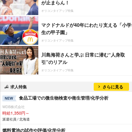
が止まらん！
オリコンタイアップ特集
マクドナルドが40年にわたり支える「小学
生の甲子園」
オリコンタイアップ特集
川島海荷さんと学ぶ 日常に潜む“人身取
引”のリアル
オリコンタイアップ特集
求人特集
さらに見る
食品工場での微生物検査や衛生管理/化学分析
NEW
WDB株式会社
時給1,350円～
派遣社員 / 北海道
燃料電池の試作や評価/化学分析