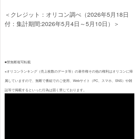
＜クレジット：オリコン調べ（2026年5月18日
付：集計期間:2026年5月4日～5月10日）＞
■禁無断複写転載
※オリコンランキング（売上枚数のデータ等）の著作権その他の権利はオリコンに帰
属していますので、無断で番組でのご使用、Webサイト（PC、スマホ、SNS）や雑
誌等で掲載するといった行為は固く禁じております。