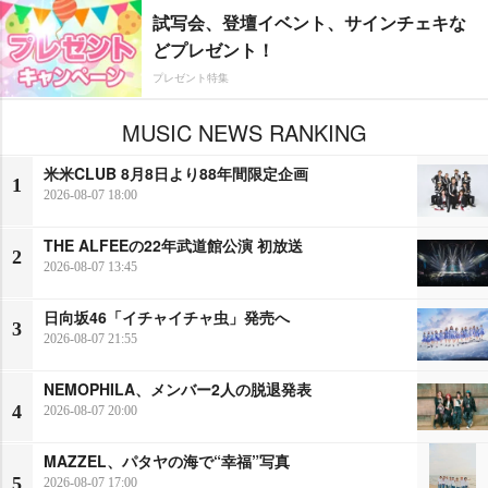
試写会、登壇イベント、サインチェキな
どプレゼント！
プレゼント特集
MUSIC NEWS RANKING
米米CLUB 8月8日より88年間限定企画
1
2026-08-07 18:00
THE ALFEEの22年武道館公演 初放送
2
2026-08-07 13:45
日向坂46「イチャイチャ虫」発売へ
3
2026-08-07 21:55
NEMOPHILA、メンバー2人の脱退発表
4
2026-08-07 20:00
MAZZEL、パタヤの海で“幸福”写真
5
2026-08-07 17:00