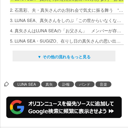
2. 石黒彩、夫・真矢さんのお別れ会で気丈に振る舞う “芯が強くて家族を守る姿”に尊敬
3. LUNA SEA、真矢さんをしのぶ「この世からいなくなってもすごい存在感」 “一緒に”全国ツアーへ
4. 真矢さんはLUNA SEAの「お父さん」 メンバーが存在の大きさを語る
5. LUNA SEA・SUGIZO、在りし日の真矢さんの思い出「街で1番の不良が、街で1番の太鼓叩きでした」
▼ その他の流れをもっと見る
LUNA SEA
真矢
訃報
バンド
音楽