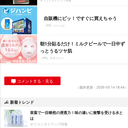
オリコンタイアップ特集
自販機にピッ！ですぐに買えちゃう
（PR）ジハンピ
朝1分貼るだけ！ミルクピールで一日中ず
っとうるツヤ肌
（PR）サボリーノ
コメントする・見る
（最終更新：2026-05-14 18:44）
新着トレンド
茶葉で一目瞭然の浸透力！味の違いに衝撃を受ける水と
は
オリコンタイアップ特集