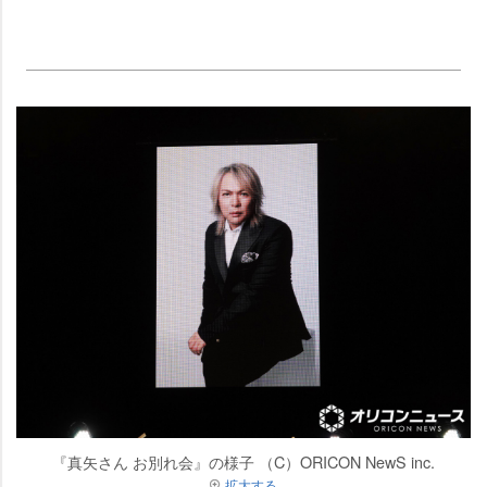
『真矢さん お別れ会』の様子 （C）ORICON NewS inc.
拡大する