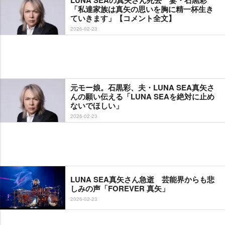
LUNA SEAの真矢さん死去 妻・石黒彩
「私達家族は真矢の思いを胸に精一杯生き
ていきます」【コメント全文】
2026-02-23
元モー娘。石黒彩、夫・LUNA SEA真矢さ
んの願い伝える「LUNA SEAを絶対に止め
ないでほしい」
2026-02-23
LUNA SEA真矢さん急逝 芸能界からも悲
しみの声「FOREVER 真矢」
2026-02-23