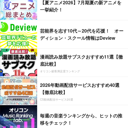
【夏アニメ2026】7月期夏の新アニメを
一挙紹介！
芸能界を志す10代～20代を応援！ オー
ディション・スクール情報はDeview
漫画読み放題サブスクおすすめ11選【徹
底比較】
オリコン顧客満足度ランキング
2026年動画配信サービスおすすめ40選
【徹底比較】
CS動画配信サービス20選
毎週の音楽ランキングから、ヒットの推
移をチェック！