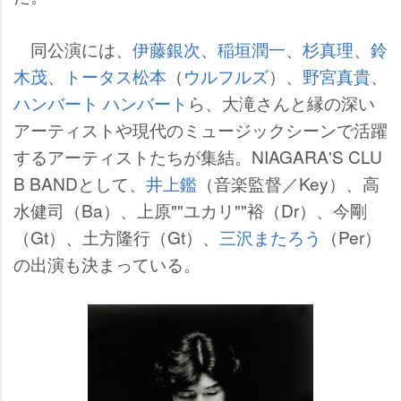
同公演には、
伊藤銀次
、
稲垣潤一
、
杉真理
、
鈴
木茂
、
トータス松本
（
ウルフルズ
）、
野宮真貴
、
ハンバート ハンバート
ら、大滝さんと縁の深い
アーティストや現代のミュージックシーンで活躍
するアーティストたちが集結。NIAGARA'S CLU
B BANDとして、
井上鑑
（音楽監督／Key）、高
水健司（Ba）、上原""ユカリ""裕（Dr）、今剛
（Gt）、土方隆行（Gt）、
三沢またろう
（Per）
の出演も決まっている。