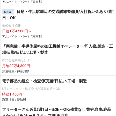
アルバイト・パート / 東京都
日勤・牛浜駅周辺の交通誘導警備員/入社祝い金あり/週1
NEW
日～OK
株式会社MSK
日給1万4,500円～
アルバイト・パート / 東京都
「寮完備」半導体原料の加工機械オペレーター/即入寮/製造・工
場/日勤/日払い/工場・製造
株式会社京栄センター
月給22万4,300円
派遣社員 / 神奈川県
電子部品の組立・検査/寮完備/日払い/工場・製造
UTエージェント株式会社AGT東海第一CU
時給1,400円
派遣社員 / 愛知県
フリーターさん必見!週1日～&3h～OK/残業なし/髪色自由/絶品
まかない1円/ホールスタッフ/町田商店