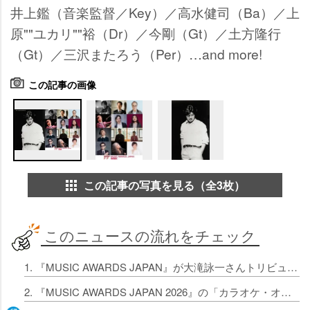
井上鑑（音楽監督／Key）／高水健司（Ba）／上
原""ユカリ""裕（Dr）／今剛（Gt）／土方隆行
（Gt）／三沢またろう（Per）…and more!
この記事の画像
この記事の写真を見る（全3枚）
このニュースの流れをチェック
1. 『MUSIC AWARDS JAPAN』が大滝詠一さんトリビュート公演 伊藤銀次、トータス松本、ハンバート ハンバートら出演
2. 『MUSIC AWARDS JAPAN 2026』の「カラオケ・オブ・ザ・イヤー」中間発表 M!LK「好きすぎて滅！」がJ-Pop部門で1位に