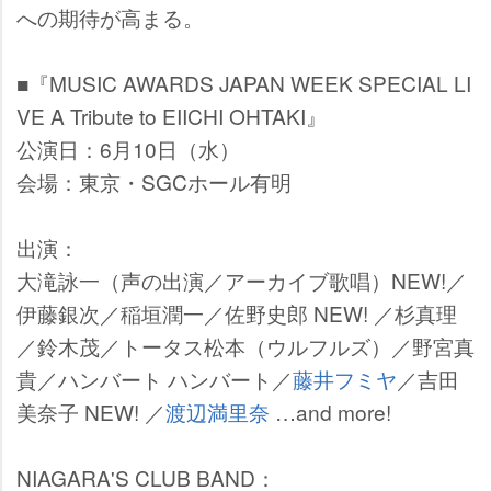
への期待が高まる。
■『MUSIC AWARDS JAPAN WEEK SPECIAL LI
VE A Tribute to EIICHI OHTAKI』
公演日：6月10日（水）
会場：東京・SGCホール有明
出演：
大滝詠一（声の出演／アーカイブ歌唱）NEW!／
伊藤銀次／稲垣潤一／佐野史郎 NEW! ／杉真理
／鈴木茂／トータス松本（ウルフルズ）／野宮真
貴／ハンバート ハンバート／
藤井フミヤ
／吉田
美奈子 NEW! ／
渡辺満里奈
…and more!
NIAGARA'S CLUB BAND：