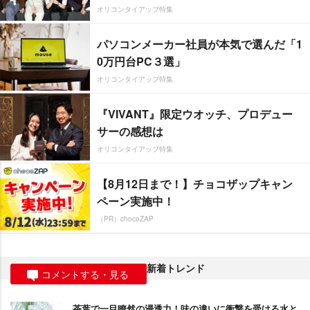
オリコンタイアップ特集
パソコンメーカー社員が本気で選んだ「1
0万円台PC３選」
オリコンタイアップ特集
『VIVANT』限定ウオッチ、プロデュー
サーの感想は
オリコンタイアップ特集
【8月12日まで！】チョコザップキャン
ペーン実施中！
（PR）chocoZAP
新着トレンド
コメントする・見る
茶葉で一目瞭然の浸透力！味の違いに衝撃を受ける水と