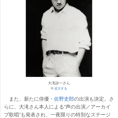
大滝詠一さん
拡大する
また、新たに俳優・
佐野史郎
の出演も決定。さ
らに、大滝さん本人による“声の出演／アーカイ
ブ歌唱”も発表され、一夜限りの特別なステージ