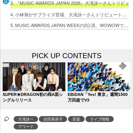
3. 『MUSIC AWARDS JAPAN 2026』大滝詠一さ
4. 小林旭がサプライズ登場、大滝詠一さんトリビュート公演で名曲歌い継ぐ 吉田美奈子「もし逢えたら抱きしめてね、詠一さん！」【ライブレポート】
5. MUSIC AWARDS JAPAN WEEKの2公演、WOWOWで放送・配信決定 大滝詠一トリビュート＆高中正義×ANRI共演ライブ
PICK UP CONTENTS
SUPER★DRAGON初の両A面シ
EBiDAN「Yes! 東京」週間1500
ングルリリース
万回超でV3
大滝詠一
吉田美奈子
音楽
ライブ情報
アワード