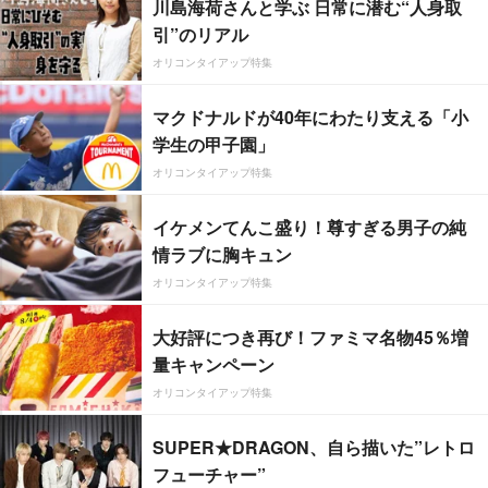
川島海荷さんと学ぶ 日常に潜む“人身取
引”のリアル
オリコンタイアップ特集
マクドナルドが40年にわたり支える「小
学生の甲子園」
オリコンタイアップ特集
イケメンてんこ盛り！尊すぎる男子の純
情ラブに胸キュン
オリコンタイアップ特集
大好評につき再び！ファミマ名物45％増
量キャンペーン
オリコンタイアップ特集
SUPER★DRAGON、自ら描いた”レトロ
フューチャー”