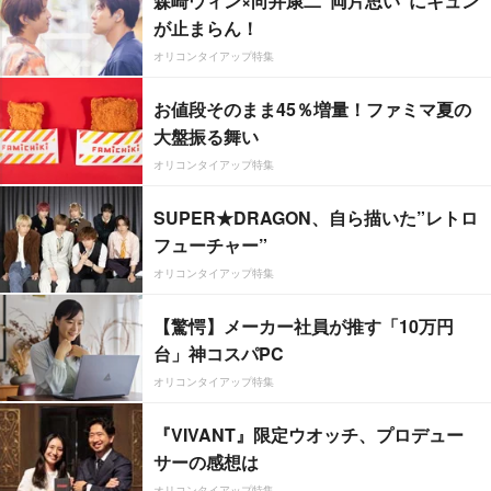
森崎ウィン×向井康二“両片思い”にキュン
が止まらん！
オリコンタイアップ特集
お値段そのまま45％増量！ファミマ夏の
大盤振る舞い
オリコンタイアップ特集
SUPER★DRAGON、自ら描いた”レトロ
フューチャー”
オリコンタイアップ特集
【驚愕】メーカー社員が推す「10万円
台」神コスパPC
オリコンタイアップ特集
『VIVANT』限定ウオッチ、プロデュー
サーの感想は
オリコンタイアップ特集