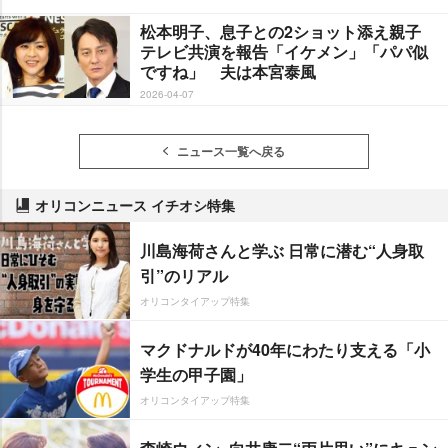
松本明子、息子との2ショット添え親子
テレビ共演を報告「イケメン」「パパ似
ですね」 夫は本宮泰風
2026-04-07
ニュース一覧へ戻る
オリコンニュース イチオシ特集
川島海荷さんと学ぶ 日常に潜む“人身取
引”のリアル
オリコンタイアップ特集
マクドナルドが40年にわたり支える「小
学生の甲子園」
オリコンタイアップ特集