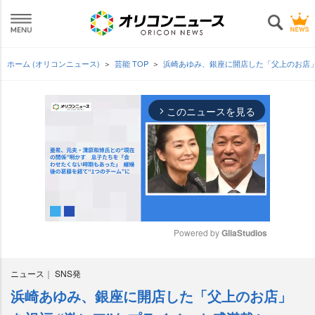
ホーム (オリコンニュース)
芸能 TOP
浜崎あゆみ、銀座に開店した「父上のお店」
このニュースを見る
arrow_forward_ios
Powered by 
GliaStudios
M
ニュース
SNS発
u
t
浜崎あゆみ、銀座に開店した「父上のお店」
e