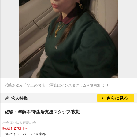
浜崎あゆみ「父上のお店」(写真はインスタグラム @a.you より)
求人特集
さらに見る
経験・年齢不問/生活支援スタッフ/夜勤
社会福祉法人正夢の会
時給1,276円～
アルバイト・パート / 東京都