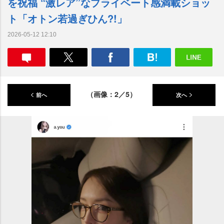
を祝福 “激レア”なプライベート感満載ショッ
ト「オトン若過ぎひん?!」
2026-05-12 12:10
（画像：2／5）
前へ
次へ