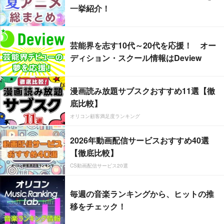
一挙紹介！
芸能界を志す10代～20代を応援！ オー
ディション・スクール情報はDeview
漫画読み放題サブスクおすすめ11選【徹
底比較】
オリコン顧客満足度ランキング
2026年動画配信サービスおすすめ40選
【徹底比較】
CS動画配信サービス20選
毎週の音楽ランキングから、ヒットの推
移をチェック！