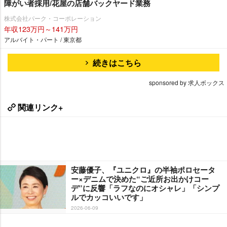
障がい者採用/花屋の店舗バックヤード業務
株式会社パーク・コーポレーション
年収123万円～141万円
アルバイト・パート / 東京都
続きはこちら
sponsored by 求人ボックス
関連リンク+
安藤優子、『ユニクロ』の半袖ポロセータ
ー×デニムで決めた“ご近所お出かけコー
デ”に反響「ラフなのにオシャレ」「シンプ
ルでカッコいいです」
2026-06-09