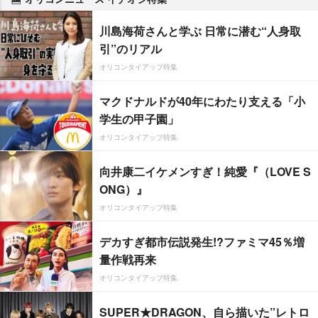
川島海荷さんと学ぶ 日常に潜む“人身取
引”のリアル
オリコンタイアップ特集
マクドナルドが40年にわたり支える「小
学生の甲子園」
オリコンタイアップ特集
向井康二イケメンすぎ！純愛『（LOVE S
ONG）』
オリコンタイアップ特集
デカすぎ都市伝説発生!?ファミマ45％増
量作戦再来
オリコンタイアップ特集
SUPER★DRAGON、自ら描いた”レトロ