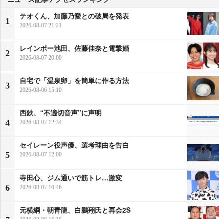
テオくん、加藤乃愛との破局を発表
1
2026-08-07 21:21
レインボー池田、佐藤佳奈と電撃婚
2
2026-08-07 20:00
自宅で「温泉卵」を簡単に作る方法
3
2026-08-06 15:10
西鉄、“不適切音声”に声明
4
2026-08-07 12:34
セイレーン役声優、選考理由を告白
5
2026-08-07 12:00
寺田心、ジム通いで筋トレ…激変
6
2026-08-07 10:46
元横綱・朝青龍、白鵬翔氏と再会2S