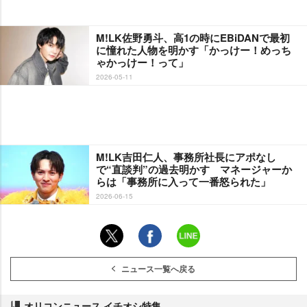
M!LK佐野勇斗、高1の時にEBiDANで最初
に憧れた人物を明かす「かっけー！めっち
ゃかっけー！って」
2026-05-11
M!LK吉田仁人、事務所社長にアポなし
で“直談判”の過去明かす マネージャーか
らは「事務所に入って一番怒られた」
2026-06-15
ニュース一覧へ戻る
オリコンニュース イチオシ特集