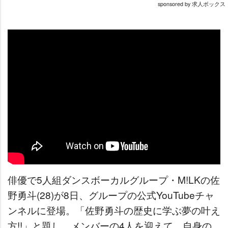
sponsored by 求人ボックス
俳優で5人組ダンスボーカルグループ・M!LKの佐
野勇斗(28)が8日、グループの公式YouTubeチャ
ンネルに登場。「佐野勇斗の歴史に学ぶ夢の叶え
方!!」と題し、メンバーの4人を迎えて、自身の