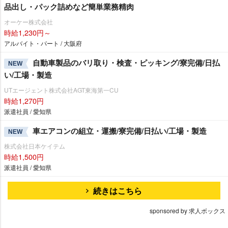
品出し・パック詰めなど簡単業務精肉
オーケー株式会社
時給1,230円～
アルバイト・パート / 大阪府
自動車製品のバリ取り・検査・ピッキング/寮完備/日払
NEW
い/工場・製造
UTエージェント株式会社AGT東海第一CU
時給1,270円
派遣社員 / 愛知県
車エアコンの組立・運搬/寮完備/日払い/工場・製造
NEW
株式会社日本ケイテム
時給1,500円
派遣社員 / 愛知県
続きはこちら
sponsored by 求人ボックス