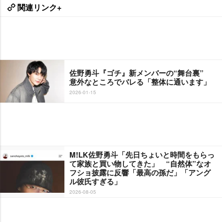
関連リンク+
佐野勇斗『ゴチ』新メンバーの“舞台裏”
意外なところでバレる「整体に通います」
2026-01-15
M!LK佐野勇斗「先日ちょいと時間をもらっ
て家族と買い物してきた」 “自然体”なオ
フショ披露に反響「最高の孫だ」「アング
ル彼氏すぎる」
2026-08-05