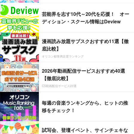
芸能界を志す10代～20代を応援！ オー
ディション・スクール情報はDeview
漫画読み放題サブスクおすすめ11選【徹
底比較】
オリコン顧客満足度ランキング
2026年動画配信サービスおすすめ40選
【徹底比較】
CS動画配信サービス20選
毎週の音楽ランキングから、ヒットの推
移をチェック！
試写会、登壇イベント、サインチェキな