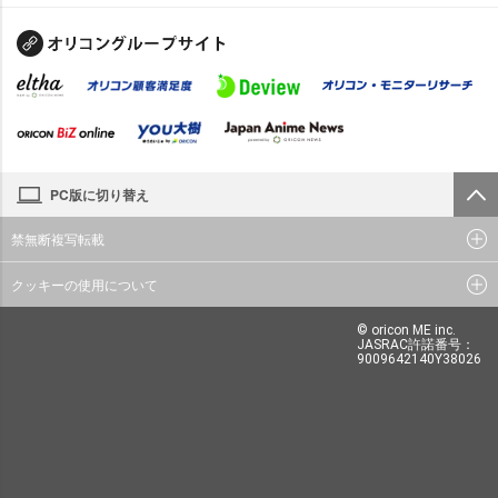
PC版に切り替え
禁無断複写転載
クッキーの使用について
© oricon ME inc.
JASRAC許諾番号：
9009642140Y38026