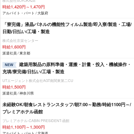
株式会社SOYOKAZE
時給1,420円～1,470円
アルバイト・パート / 大阪府
「寮完備」液晶パネルの機能性フィルム製造/即入寮/製造・工場/
日勤/日払い/工場・製造
株式会社京栄センター
時給1,600円
派遣社員 / 東京都
建築用製品の原料準備・運搬・計量・投入・機械操作・
NEW
充填/寮完備/日払い/工場・製造
UTエージェント株式会社AGT南関東第二CU
時給1,500円
派遣社員 / 神奈川県
未経験OK/朝食レストランスタッフ/朝7:00～勤務/時給1100円～/
プレミアホテル函館
プレミアホテル-CABIN PRESIDENT-函館
時給1,100円～1,300円
アルバイト・パート / 北海道