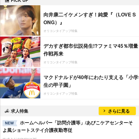
PICK UP
向井康二イケメンすぎ！純愛『（LOVE S
ONG）』
オリコンタイアップ特集
デカすぎ都市伝説発生!?ファミマ45％増量
作戦再来
オリコンタイアップ特集
マクドナルドが40年にわたり支える「小学
生の甲子園」
オリコンタイアップ特集
求人特集
さらに見る
ホームヘルパー「訪問介護等」/あびこケアセンターそ
NEW
よ風ショートステイ介護夜勤専従