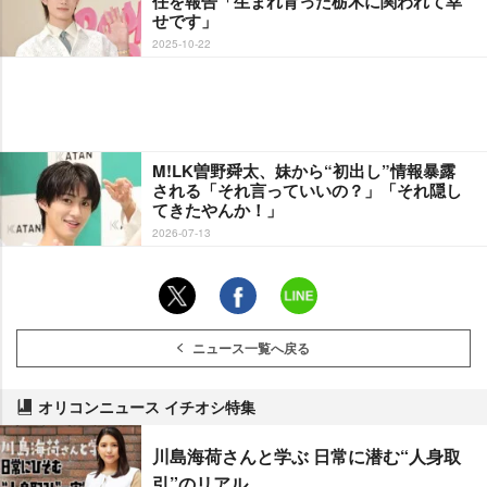
任を報告「生まれ育った栃木に関われて幸
せです」
2025-10-22
M!LK曽野舜太、妹から“初出し”情報暴露
される「それ言っていいの？」「それ隠し
てきたやんか！」
2026-07-13
ニュース一覧へ戻る
オリコンニュース イチオシ特集
川島海荷さんと学ぶ 日常に潜む“人身取
引”のリアル