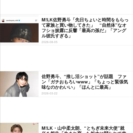
M!LK佐野勇斗「先日ちょいと時間をもらっ
て家族と買い物してきた」 “自然体”なオ
フショ披露に反響「最高の孫だ」「アング
ル彼氏すぎる」
2026-08-05
佐野勇斗、“推し活ショット”が話題 ファ
ン「ガチおもろいwww」「ちょっと緊張気
味なのかわいい」「ほんとに最高」
2026-03-22
M!LK・山中柔太朗、“とちぎ未来大使”就