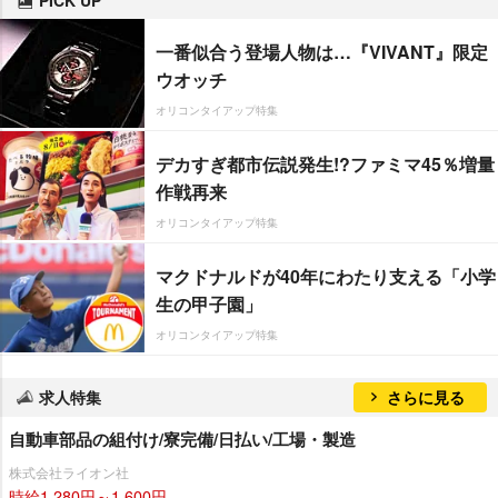
PICK UP
一番似合う登場人物は…『VIVANT』限定
ウオッチ
オリコンタイアップ特集
デカすぎ都市伝説発生!?ファミマ45％増量
作戦再来
オリコンタイアップ特集
マクドナルドが40年にわたり支える「小学
生の甲子園」
オリコンタイアップ特集
求人特集
さらに見る
自動車部品の組付け/寮完備/日払い/工場・製造
株式会社ライオン社
時給1,280円～1,600円