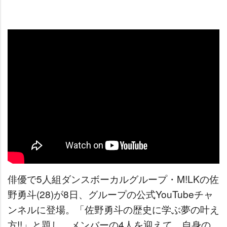
俳優で5人組ダンスボーカルグループ・M!LKの佐
野勇斗(28)が8日、グループの公式YouTubeチャ
ンネルに登場。「佐野勇斗の歴史に学ぶ夢の叶え
方!!」と題し、メンバーの4人を迎えて、自身の