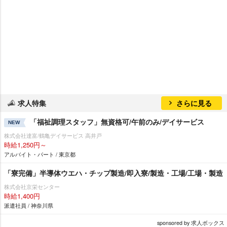
求人特集
さらに見る
「福祉調理スタッフ」無資格可/午前のみ/デイサービス
NEW
株式会社達富/鶴亀デイサービス 高井戸
時給1,250円～
アルバイト・パート / 東京都
「寮完備」半導体ウエハ・チップ製造/即入寮/製造・工場/工場・製造
株式会社京栄センター
時給1,400円
派遣社員 / 神奈川県
sponsored by 求人ボックス