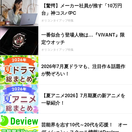
【驚愕】メーカー社員が推す「10万円
台」神コスパPC
オリコンタイアップ特集
一番似合う登場人物は…『VIVANT』限
定ウオッチ
オリコンタイアップ特集
2026年7月夏ドラマも、注目作＆話題作
が勢ぞろい！
【夏アニメ2026】7月期夏の新アニメを
一挙紹介！
芸能界を志す10代～20代を応援！ オー
ディション・スクール情報はDeview