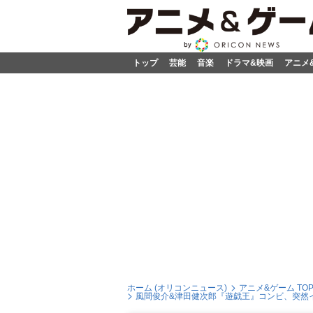
トップ
芸能
音楽
ドラマ&映画
アニメ
ホーム (オリコンニュース)
アニメ&ゲーム TO
風間俊介&津田健次郎『遊戯王』コンビ、突然