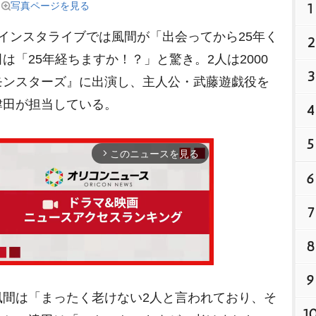
写真ページを見る
1
インスタライブでは風間が「出会ってから25年く
2
「25年経ちますか！？」と驚き。2人は2000
3
モンスターズ』に出演し、主人公・武藤遊戯役を
津田が担当している。
4
5
このニュースを見る
arrow_forward_ios
6
7
8
9
間は「まったく老けない2人と言われており、そ
1