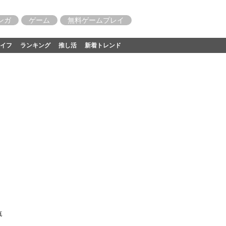
ンガ
ゲーム
無料ゲームプレイ
イフ
ランキング
推し活
新着トレンド
真