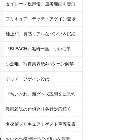
セイレーン役声優、選考理由を告白
プリキュア デッチ・アゲイン登場
桂正和、質感リアルなパンツ＆尻絵
『BLEACH』黒崎一護、ついに半虚化
小倉唯、写真集表紙4パターン解禁
デッチ・アゲイン役は
『ちいかわ』新グッズ説明文に恐怖
漫画雑誌の付録巡り各社対応続く
名探偵プリキュア！ゲスト声優発表
0
ちいかわ役“気づき”の違いを意識