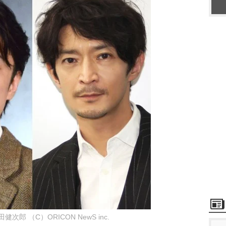
次郎 （C）ORICON NewS inc.