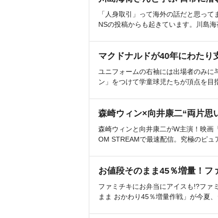
「人身取引」って海外の話だと思って
NSの投稿からも起きています。川島
マクドナルドが40年にわたり
ユニフォームの右袖には出場者のみに
ン」をつけて学童球児たちが頂点を目
森崎ウィン×向井康二“両片思
森崎ウィンと向井康二がW主演！映画『（L
OM STREAMで最速配信。究極のピュ
お値段そのまま45％増量！フ
ファミチキにお弁当にアイスも!?ファ
まま おかわり45％増量作戦」が今夏