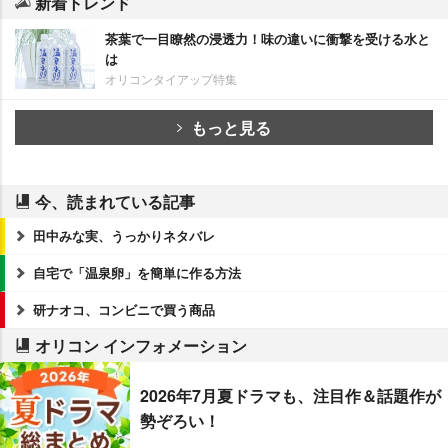
新着トレンド
茶葉で一目瞭然の浸透力！味の違いに衝撃を受ける水と
は
オリコンタイアップ特集
もっと見る
今、読まれている記事
田中みな実、うっかりネタバレ
自宅で「温泉卵」を簡単に作る方法
研ナオコ、コンビニで買う商品
オリコン インフォメーション
2026年7月夏ドラマも、注目作＆話題作が
勢ぞろい！