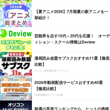
【夏アニメ2026】7月期夏の新アニメを一
挙紹介！
芸能界を志す10代～20代を応援！ オーデ
ィション・スクール情報はDeview
漫画読み放題サブスクおすすめ11選【徹底
比較】
オリコン顧客満足度ランキング
2026年動画配信サービスおすすめ40選
【徹底比較】
CS動画配信サービス20選
毎週の音楽ランキングから、ヒットの推移