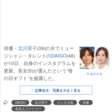
俳優・
北川景子
(39)の夫でミュー
ジシャン・タレントの
DAIGO
(48)
が10日、自身のインスタグラムを
更新。長女(5)が選んだという“母
拡大する
の日ギフト”を披露した。
記事全文・写真を大きく見る
DAIGO
北川景子
インスタ発
俳優
有名人ファミリー