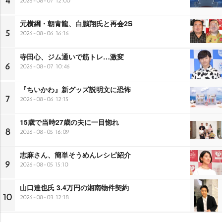
4
2026-08-07 12:00
元横綱・朝青龍、白鵬翔氏と再会2S
5
2026-08-06 16:16
寺田心、ジム通いで筋トレ…激変
6
2026-08-07 10:46
『ちいかわ』新グッズ説明文に恐怖
7
2026-08-06 12:15
15歳で当時27歳の夫に一目惚れ
8
2026-08-05 16:09
志麻さん、簡単そうめんレシピ紹介
9
2026-08-05 15:10
山口達也氏 3.4万円の湘南物件契約
10
2026-08-03 12:18