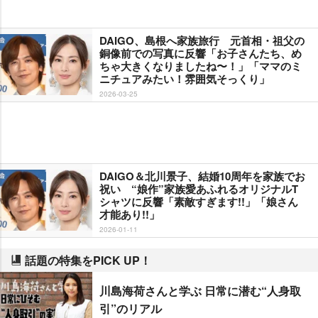
DAIGO、島根へ家族旅行 元首相・祖父の
銅像前での写真に反響「お子さんたち、め
ちゃ大きくなりましたね〜！」「ママのミ
ニチュアみたい！雰囲気そっくり」
2026-03-25
DAIGO＆北川景子、結婚10周年を家族でお
祝い “娘作”家族愛あふれるオリジナルT
シャツに反響「素敵すぎます!!」「娘さん
才能あり!!」
2026-01-11
話題の特集をPICK UP！
川島海荷さんと学ぶ 日常に潜む“人身取
引”のリアル