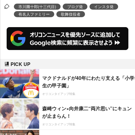
市川團十郎(十三代目)
ブログ発
インスタ発
有名人ファミリー
歌舞伎役者
PICK UP
マクドナルドが40年にわたり支える「小学
生の甲子園」
オリコンタイアップ特集
森崎ウィン×向井康二“両片思い”にキュン
が止まらん！
オリコンタイアップ特集