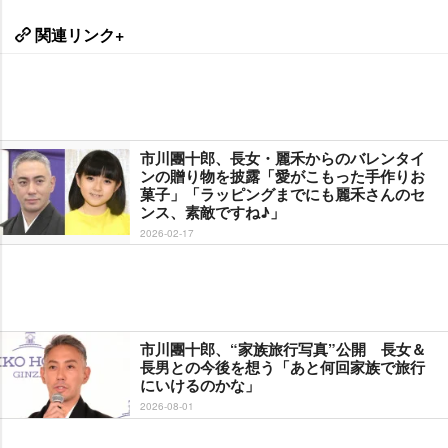
関連リンク+
市川團十郎、長女・麗禾からのバレンタイ
ンの贈り物を披露「愛がこもった手作りお
菓子」「ラッピングまでにも麗禾さんのセ
ンス、素敵ですね♪」
2026-02-17
市川團十郎、“家族旅行写真”公開 長女＆
長男との今後を想う「あと何回家族で旅行
にいけるのかな」
2026-08-01