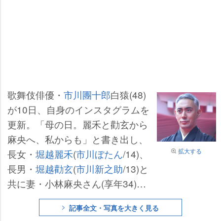
歌舞伎俳優・
市川團十郎
白猿(48)
が10日、自身のインスタグラムを
更新。「母の日。麗禾と勸玄から
麻央へ、私からも」と書き出し、
拡大する
長女・
堀越麗禾
(
市川ぼたん
/14)、
長男・
堀越勸玄
(
市川新之助
/13)と
共に妻・小林麻央さん(享年34)に
贈ったプレゼントの数々を紹介し
記事全文・写真を大きく見る
た。