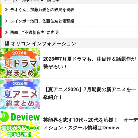
テオくん、加藤乃愛との破局を発表
レインボー池田、佐藤佳奈と電撃婚
西鉄、“不適切音声”に声明
オリコン インフォメーション
2026年7月夏ドラマも、注目作＆話題作が
勢ぞろい！
【夏アニメ2026】7月期夏の新アニメを一
挙紹介！
芸能界を志す10代～20代を応援！ オーデ
ィション・スクール情報はDeview