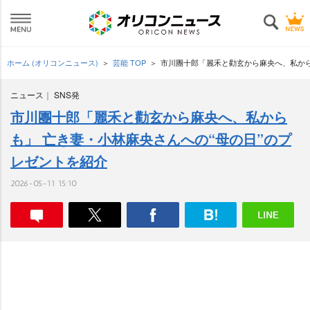
ホーム (オリコンニュース)
芸能 TOP
市川團十郎「麗禾と勸玄から麻央へ、私から
ニュース
SNS発
市川團十郎「麗禾と勸玄から麻央へ、私から
も」 亡き妻・小林麻央さんへの“母の日”のプ
レゼントを紹介
2026-05-11 15:10