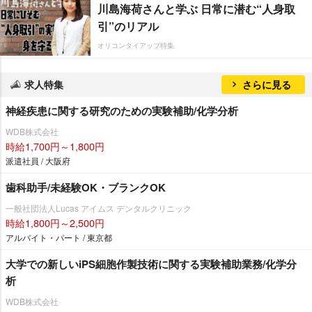
川島海荷さんと学ぶ 日常に潜む“人身取
引”のリアル
オリコンタイアップ特集
求人特集
さらに見る
神経疾患に関する研究のための実験補助/化学分析
WDB株式会社
時給1,700円～1,800円
派遣社員 / 大阪府
歯科助手/未経験OK・ブランクOK
一般社団法人Lucas アイムス デンタルクリニック
時給1,800円～2,500円
アルバイト・パート / 東京都
大学での新しいiPS細胞作製技術に関する実験補助業務/化学分
析
WDB株式会社