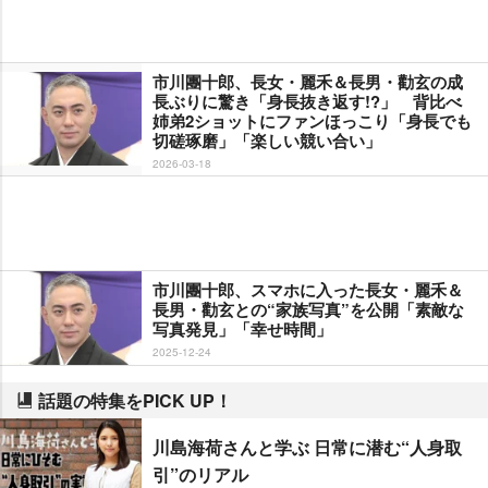
市川團十郎、長女・麗禾＆長男・勸玄の成
長ぶりに驚き「身長抜き返す!?」 背比べ
姉弟2ショットにファンほっこり「身長でも
切磋琢磨」「楽しい競い合い」
2026-03-18
市川團十郎、スマホに入った長女・麗禾＆
長男・勸玄との“家族写真”を公開「素敵な
写真発見」「幸せ時間」
2025-12-24
話題の特集をPICK UP！
川島海荷さんと学ぶ 日常に潜む“人身取
引”のリアル