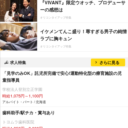
『VIVANT』限定ウオッチ、プロデューサ
ーの感想は
オリコンタイアップ特集
イケメンてんこ盛り！尊すぎる男子の純情
ラブに胸キュン
オリコンタイアップ特集
求人特集
さらに見る
「見学のみOK」託児所完備で安心!運動特化型の療育施設の児
童指導員
学校法人登別立正学園
時給1,075円～1,100円
アルバイト・パート / 北海道
歯科助手/駅チカ・賞与あり
トヨムラ歯科医院