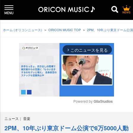
ホーム (オリコンニュース)
ORICON MUSIC TOP
2PM、10年ぶり東京ドーム公
このニュースを見る
arrow_forward_ios
Powered by 
GliaStudios
M
ニュース
音楽
u
t
2PM、10年ぶり東京ドーム公演で8万5000人動
e