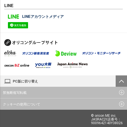
LINE
LINEアカウントメディア
PC版に切り替え
禁無断複写転載
クッキーの使用について
© oricon ME inc.
JASRAC許諾番号：
9009642140Y38026