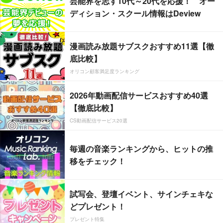
芸能界を志す10代～20代を応援！ オー
ディション・スクール情報はDeview
漫画読み放題サブスクおすすめ11選【徹
底比較】
オリコン顧客満足度ランキング
2026年動画配信サービスおすすめ40選
【徹底比較】
CS動画配信サービス20選
毎週の音楽ランキングから、ヒットの推
移をチェック！
試写会、登壇イベント、サインチェキな
どプレゼント！
プレゼント特集