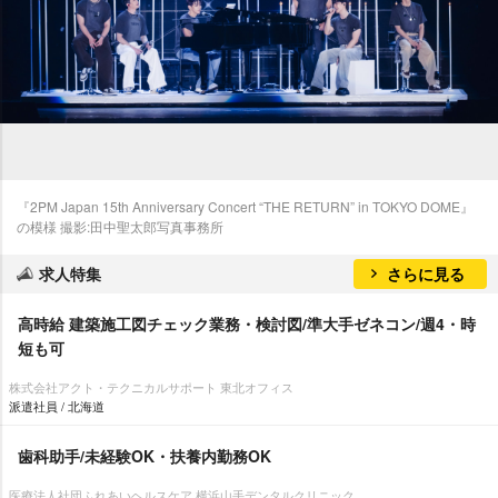
『2PM Japan 15th Anniversary Concert “THE RETURN” in TOKYO DOME』
の模様 撮影:田中聖太郎写真事務所
求人特集
さらに見る
高時給 建築施工図チェック業務・検討図/準大手ゼネコン/週4・時
短も可
株式会社アクト・テクニカルサポート 東北オフィス
派遣社員 / 北海道
歯科助手/未経験OK・扶養内勤務OK
医療法人社団ふれあいヘルスケア 横浜山手デンタルクリニック