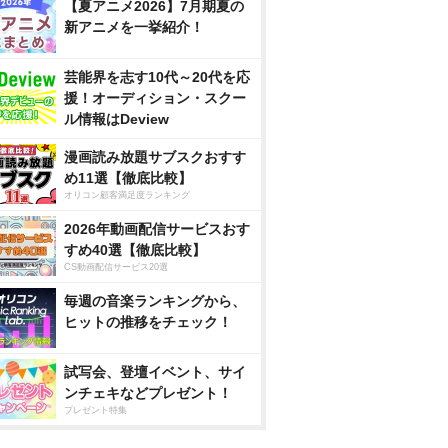
【夏アニメ2026】7月期夏の
新アニメを一挙紹介！
芸能界を志す10代～20代を応
援！オーディション・スクー
ル情報はDeview
漫画読み放題サブスクおすす
め11選【徹底比較】
オリコン顧客満足度ランキング
2026年動画配信サービスおす
すめ40選【徹底比較】
CS動画配信サービス20選
毎週の音楽ランキングから、
ヒットの推移をチェック！
試写会、登壇イベント、サイ
ンチェキなどプレゼント！
プレゼント特集