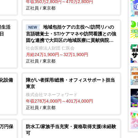
年収350万2,800円～470万2,800円
正社員 / 東京都
迎生活
地域包括ケアの主役へ!訪問リハの
NEW
日
言語聴覚士・ST/ケアマネや訪問看護との強
固な連携で大田区の地域医療に貢献病院発
信の安心体制
社会医療法人財団 仁医会
月給24万1,900円～32万1,900円
正社員 / 東京都
動化設備
障がい者採用/総務・オフィスサポート担当
東京
株式会社マネーフォワード
年収278万4,000円～401万4,000円
正社員 / 東京都
0万円保
防水工/家族手当充実・資格取得支援/未経験
可