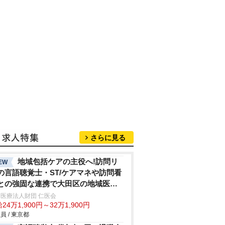
さらに見る
地域包括ケアの主役へ!訪問リ
EW
の言語聴覚士・ST/ケアマネや訪問看
との強固な連携で大田区の地域医療
貢献病院発信の安心体制
医療法人財団 仁医会
24万1,900円～32万1,900円
員 / 東京都