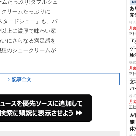
ームたっぷり!ダブルシュ
N
あ
、クリームたっぷりに。
完
スタードシュー」も、バ
境
社会
月給
で以上に濃厚で味わい深
正社
わいにさらなる満足感を
「
ゲ
理想のシュークリームが
験
株式
月
正社
記事全文
文
バ
株式
月
正社
左
能
休