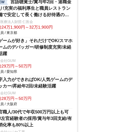
言語聴覚士/賞与年2回・退職金
EW
り!充実の福利厚生と職員レストラン
備で安定して長く働ける好待遇の環
年休120日超
医療法人財団 仁医会
24万1,900円～32万1,900円
員 / 東京都
ゲームが好き」それだけでOK/スマホ
ームのデバッガー/研修制度充実/未経
活躍
会社GUM
給29万円～50万円
員 / 愛知県
字入力ができればOK/人気ゲームのデ
ッカー/昇給年2回/未経験活躍
会社GUM
給28万円～50万円
員 / 大阪府
官職人/30代で年収500万円以上も可
!/左官経験者の採用/賞与年3回支給/有
消化率も80%以上