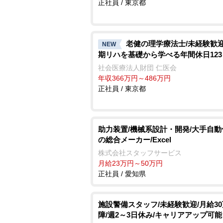
正社員 / 東京都
老健の理学療法士/未経験歓
NEW
期リハを基礎から学べる年間休日123
社会医療法人財団 仁医会
年収366万円～486万円
正社員 / 東京都
助力装置/機械系設計・開発/大手自
の総合メーカー/Excel
株式会社スタッフサービス
月給23万円～50万円
正社員 / 愛知県
施設警備スタッフ/未経験歓迎/月給3
障/週2～3日休み/キャリアアップ可能