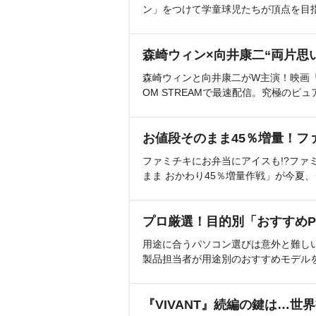
ン」をつけて学童球児たちが頂点を目
森崎ウィン×向井康二“両片思
森崎ウィンと向井康二がW主演！映画『（L
OM STREAMで最速配信。究極のピュ
お値段そのまま45％増量！フ
ファミチキにお弁当にアイスも!?ファ
まま おかわり45％増量作戦」が今夏
プロ厳選！目的別「おすすめP
用途に合うパソコン選びは意外と難し
製品担当者が用途別のおすすめモデル
『VIVANT』続編の鍵は…世