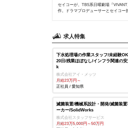
セイコーが、TBS系日曜劇場『VIVA
作。ドラマプロデューサーとセイコー
求人特集
下水処理場の作業スタッフ/未経験OK
20日/残業ほぼなし/インフラ関連の安
k
株式会社アイ・メッツ
月給23万円～
正社員 / 愛知県
滅菌装置/機械系設計・開発/滅菌装
ーカー/SolidWorks
株式会社スタッフサービス
月給23万5,000円～50万円