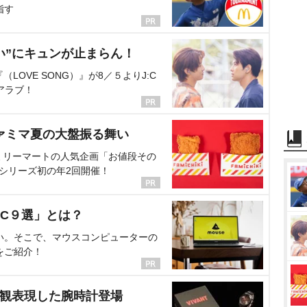
指す
い”にキュンが止まらん！
OVE SONG）』が8／５よりJ:C
アラブ！
ァミマ夏の大盤振る舞い
ミリーマートの人気企画「お値段その
、シリーズ初の年2回開催！
C９選」とは？
い。そこで、マウスコンピューターの
をご紹介！
界観表現した腕時計登場