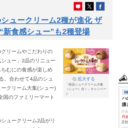
シュークリーム2種が進化 ザ
“新食感シュー”も2種登場
のクリームやこだわりの
シュー」2品のリニュー
もちむにの食感が楽しめ
る。合わせて4品のシュ
拡大する
「絶品シュークリーム大集
ークリーム大集(シュー)
（シュー）合！」キャンペー
N
ン
ら全国のファミリーマート
ハ
護
に
社会
月給
シュークリーム2品がリ
正社