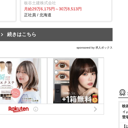
板谷土建株式会社
月給29万6,175円～30万8,513円
正社員 / 北海道
続きはこちら
sponsored by 求人ボックス
映
ィ
登
【