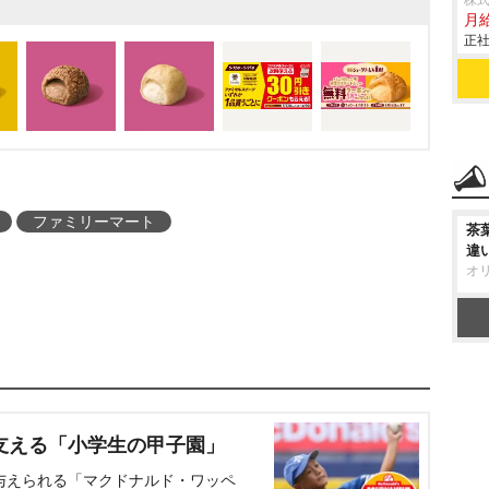
株
月
正社
ファミリーマート
茶
違
オ
支える「小学生の甲子園」
与えられる「マクドナルド・ワッペ