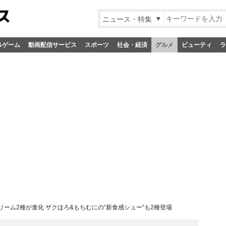
ニュース・特集
&ゲーム
動画配信サービス
スポーツ
社会・経済
グルメ
ビューティ
ラ
ーム2種が進化 ザクほろ&もちむにの“新食感シュー”も2種登場