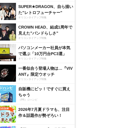
SUPER★DRAGON、自ら描い
た”レトロフューチャー”
オリコンタイアップ特集
CROWN HEAD、結成1周年で
見えた”バンドらしさ”
オリコンタイアップ特集
パソコンメーカー社員が本気
で選ぶ「10万円台PC3選」
オリコンタイアップ特集
一番似合う登場人物は…『VIV
ANT』限定ウオッチ
オリコンタイアップ特集
自販機にピッ！ですぐに買え
ちゃう
（PR）ジハンピ
2026年7月夏ドラマも、注目
作＆話題作が勢ぞろい！