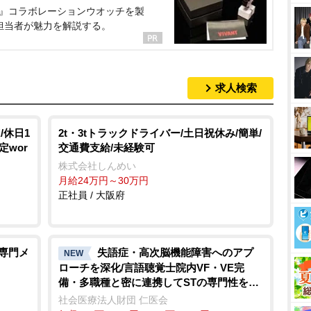
NT』コラボレーションウオッチを製
担当者が魅力を解説する。
求人検索
/休日1
2t・3tトラックドライバー/土日祝休み/簡単/
定wor
交通費支給/未経験可
株式会社しんめい
月給24万円～30万円
正社員 / 大阪府
置専門メ
失語症・高次脳機能障害へのアプ
NEW
ローチを深化/言語聴覚士院内VF・VE完
備・多職種と密に連携してSTの専門性を追
求できる環境
社会医療法人財団 仁医会