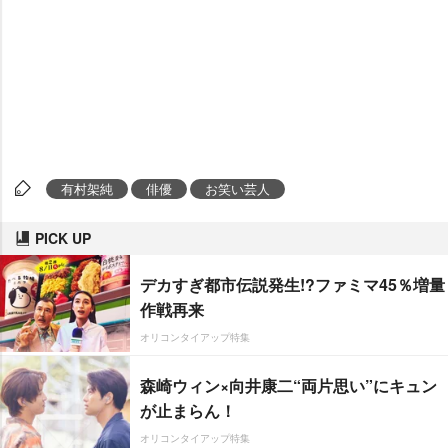
有村架純
俳優
お笑い芸人
PICK UP
デカすぎ都市伝説発生!?ファミマ45％増量
作戦再来
オリコンタイアップ特集
森崎ウィン×向井康二“両片思い”にキュン
が止まらん！
オリコンタイアップ特集