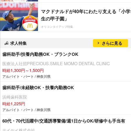
マクドナルドが40年にわたり支える「小学
生の甲子園」
オリコンタイアップ特集
求人特集
さらに見る
歯科助手/扶養内勤務OK・ブランクOK
医療法人社団PRECIOUS.SMILE MOMO DENTAL CLINIC
時給1,300円～1,500円
アルバイト・パート / 神奈川県
歯科助手/未経験OK・扶養内勤務OK
浜崎歯科医院
時給1,225円
アルバイト・パート / 神奈川県
60代・70代活躍中/交通誘導警備/週1日からOK/研修中も手当有
テイケイ株式会社