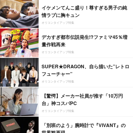
イケメンてんこ盛り！尊すぎる男子の純
情ラブに胸キュン
オリコンタイアップ特集
デカすぎ都市伝説発生!?ファミマ45％増
量作戦再来
オリコンタイアップ特集
SUPER★DRAGON、自ら描いた”レトロ
フューチャー”
オリコンタイアップ特集
【驚愕】メーカー社員が推す「10万円
台」神コスパPC
オリコンタイアップ特集
「別班のよう」腕時計で『VIVANT』の
世界観再現