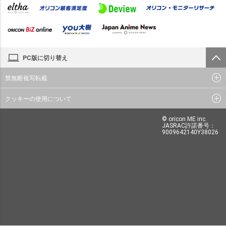
PC版に切り替え
禁無断複写転載
クッキーの使用について
© oricon ME inc.
JASRAC許諾番号：
9009642140Y38026