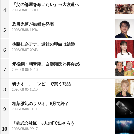
「父の部屋を奪いたい」→大改造へ
4
2026-08-07 07:00
及川光博が結婚を発表
5
2026-08-08 11:34
佐藤佳奈アナ、退社の理由は結婚
6
2026-08-07 20:48
元横綱・朝青龍、白鵬翔氏と再会2S
7
2026-08-06 16:16
研ナオコ、コンビニで買う商品
8
2026-08-05 15:10
相葉雅紀のラジオ、9月で終了
9
2026-08-08 01:11
「株式会社嵐」5人のFC出そろう
10
2026-08-08 09:17