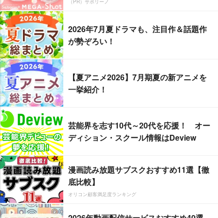
（PR）サボリーノ
2026年7月夏ドラマも、注目作＆話題作
が勢ぞろい！
【夏アニメ2026】7月期夏の新アニメを
一挙紹介！
芸能界を志す10代～20代を応援！ オー
ディション・スクール情報はDeview
漫画読み放題サブスクおすすめ11選【徹
底比較】
オリコン顧客満足度ランキング
2026年動画配信サービスおすすめ40選