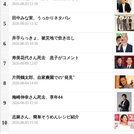
4
2026-08-03 12:18
田中みな実、うっかりネタバレ
5
2026-08-05 15:32
井手らっきょ、被災地で炊き出し
6
2026-08-05 10:39
寿美花代さん死去 息子がコメント
7
2026-08-06 12:07
片岡鶴太郎、自家農園での“発見”
8
2026-08-04 14:05
梅崎伸幸さん死去、享年44
9
2026-08-03 15:16
志麻さん、簡単そうめんレシピ紹介
10
2026-08-05 15:10