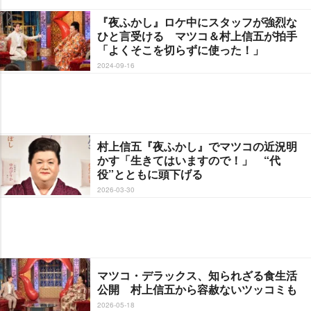
『夜ふかし』ロケ中にスタッフが強烈な
ひと言受ける マツコ＆村上信五が拍手
「よくそこを切らずに使った！」
2024-09-16
村上信五『夜ふかし』でマツコの近況明
かす「生きてはいますので！」 “代
役”とともに頭下げる
2026-03-30
マツコ・デラックス、知られざる食生活
公開 村上信五から容赦ないツッコミも
2026-05-18