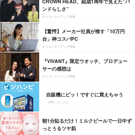
CROWN HEAD、結成1周年で見えた”バ
ンドらしさ”
オリコンタイアップ特集
【驚愕】メーカー社員が推す「10万円
台」神コスパPC
オリコンタイアップ特集
『VIVANT』限定ウオッチ、プロデュー
サーの感想は
オリコンタイアップ特集
自販機にピッ！ですぐに買えちゃう
（PR）ジハンピ
朝1分貼るだけ！ミルクピールで一日中ず
っとうるツヤ肌