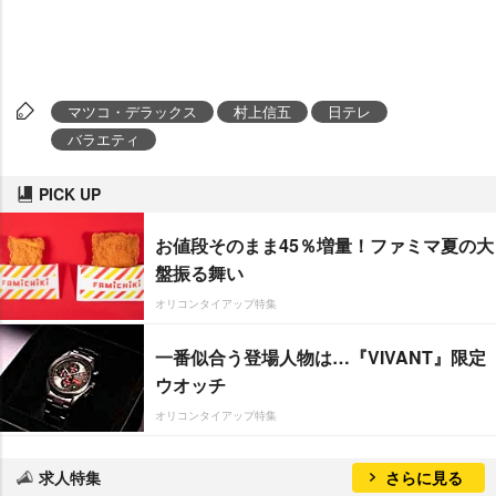
マツコ・デラックス
村上信五
日テレ
バラエティ
PICK UP
お値段そのまま45％増量！ファミマ夏の大
盤振る舞い
オリコンタイアップ特集
一番似合う登場人物は…『VIVANT』限定
ウオッチ
オリコンタイアップ特集
求人特集
さらに見る