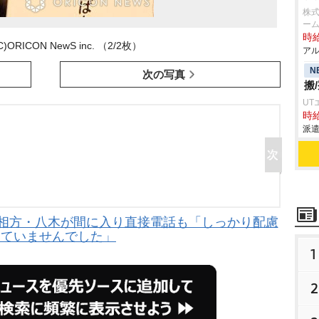
株
ーム
時給
ORICON NewS inc. （2/2枚）
アル
N
次の写真
搬
UT
時給
派遣
 相方・八木が間に入り直接電話も「しっかり配慮
きていませんでした」
1
2