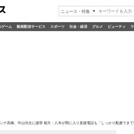
ニュース・特集
&ゲーム
動画配信サービス
スポーツ
社会・経済
グルメ
ビューティ
ラ
ンナ高橋、中山功太に謝罪 相方・八木が間に入り直接電話も「しっかり配慮できて