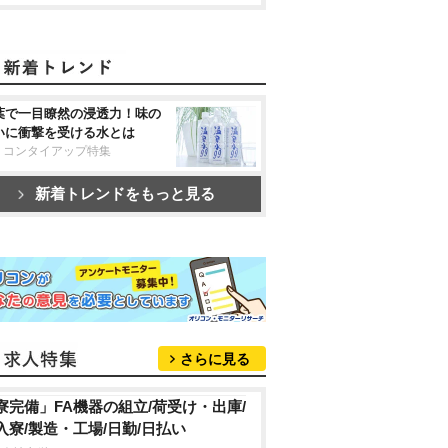
葉で一目瞭然の浸透力！味の
いに衝撃を受ける水とは
リコンタイアップ特集
新着トレンドをもっと見る
さらに見る
寮完備」FA機器の組立/荷受け・出庫/
入寮/製造・工場/日勤/日払い