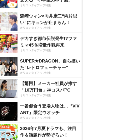
支える「小学生の甲子園」
オリコンタイアップ特集
森崎ウィン×向井康二“両片思
い”にキュンが止まらん！
オリコンタイアップ特集
デカすぎ都市伝説発生!?ファ
ミマ45％増量作戦再来
オリコンタイアップ特集
SUPER★DRAGON、自ら描い
た”レトロフューチャー”
オリコンタイアップ特集
【驚愕】メーカー社員が推す
「10万円台」神コスパPC
オリコンタイアップ特集
一番似合う登場人物は…『VIV
ANT』限定ウオッチ
オリコンタイアップ特集
2026年7月夏ドラマも、注目
作＆話題作が勢ぞろい！