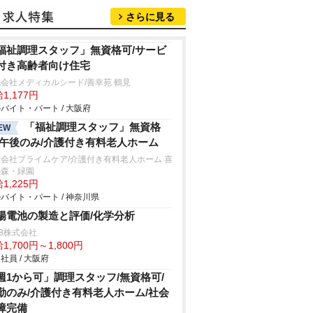
さらに見る
福祉調理スタッフ」無資格可/サービ
付き高齢者向け住宅
会社メディカルシード/善幸苑 鶴見
1,177円
バイト・パート / 大阪府
「福祉調理スタッフ」無資格
EW
/午後のみ/介護付き有料老人ホーム
会社プライムケア/介護付き有料老人ホーム 喜
の森・緑園
1,225円
バイト・パート / 神奈川県
陽電池の製造と評価/化学分析
B株式会社
1,700円～1,800円
社員 / 大阪府
週1から可」調理スタッフ/無資格可/
勤のみ/介護付き有料老人ホーム/社会
障完備