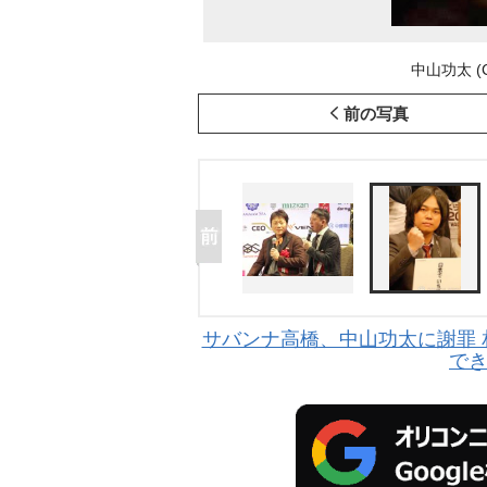
中山功太 (C)
前の写真
サバンナ高橋、中山功太に謝罪
で