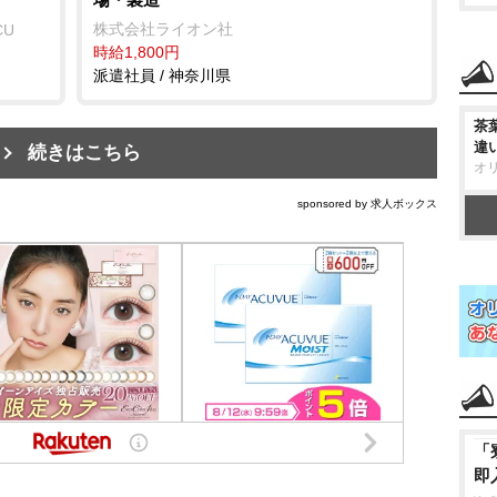
株式会社ライオン社
CU
時給1,800円
派遣社員 / 神奈川県
茶
違
続きはこちら
オ
sponsored by 求人ボックス
「
即