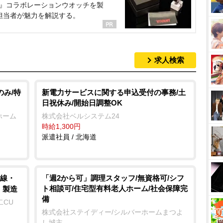
NT』コラボレーションウオッチを製
担当者が魅力を解説する。
求人検索
のみ/特
新電力サービスに関する申込受付の事務/土
日祝休み/開始日調整OK
ホーム
株式会社ベルシステム24
時給1,300円
派遣社員 / 北海道
線・
「週2から可」調理スタッフ/無資格可/シフ
ト相談可/住宅型有料老人ホーム/社会保障完
・製造
備
二CU
株式会社ステイディー/シルバーホームまつよ
し城主