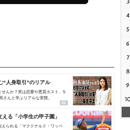
3
4
5
6
7
8
む“人身取引”のリアル
9
ませんか？実は恋愛や悪質ホスト、S
海荷さんと学ぶリアルな実態。
1
支える「小学生の甲子園」
与えられる「マクドナルド・ワッペ