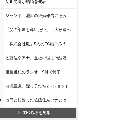
及川光博が結婚を発表
ジャンボ、池田の結婚報告に感激
「父の部屋を奪いたい」→大改造へ
「株式会社嵐」5人のFC出そろう
佐藤佳奈アナ、退社の理由は結婚
相葉雅紀のラジオ、9月で終了
白濱亜嵐、姪っ子たちと2ショット
0
池田と結婚した佐藤佳奈アナとは…
11位以下を見る