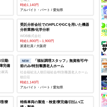
時給1,140円
アルバイト・パート / 愛知県
受託分析会社でのHPLCやGCを用いた機器
分析業務/化学分析
WDB株式会社
時給1,800円～1,900円
派遣社員 / 大阪府
/日勤
「福祉調理スタッフ」無資格可/午
NEW
保障完備
前のみ/特別養護老人ホーム
の家高
社会福祉法人朝日福祉会/特別養護老人ホーム
朝日荘
時給1,140円
アルバイト・パート / 愛知県
理/寮
特殊車両の製造・検査/寮完備/日払い/工
場・製造