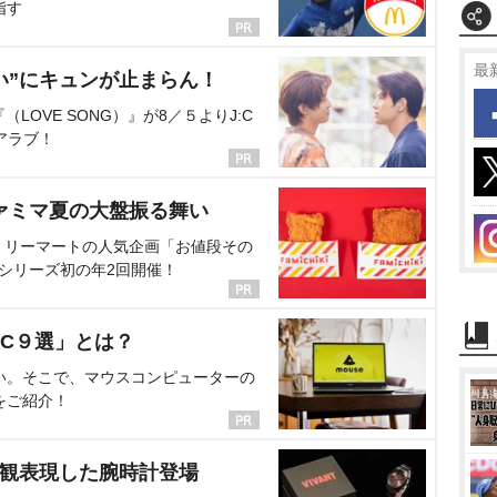
指す
最
い”にキュンが止まらん！
OVE SONG）』が8／５よりJ:C
アラブ！
ァミマ夏の大盤振る舞い
ミリーマートの人気企画「お値段その
、シリーズ初の年2回開催！
C９選」とは？
い。そこで、マウスコンピューターの
をご紹介！
界観表現した腕時計登場