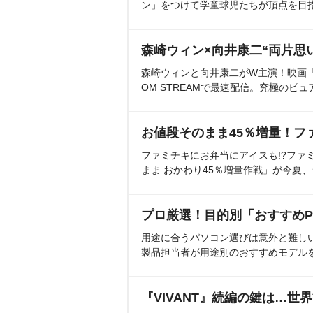
ン」をつけて学童球児たちが頂点を目
森崎ウィン×向井康二“両片思
森崎ウィンと向井康二がW主演！映画『（L
OM STREAMで最速配信。究極のピュ
お値段そのまま45％増量！フ
ファミチキにお弁当にアイスも!?ファ
まま おかわり45％増量作戦」が今夏
プロ厳選！目的別「おすすめP
用途に合うパソコン選びは意外と難し
製品担当者が用途別のおすすめモデル
『VIVANT』続編の鍵は…世