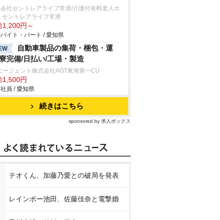
式会社セントレアライフ常滑/介護付有料老人ホ
 セントレアライフ常滑
1,200円～
バイト・パート / 愛知県
自動車製品の集荷・梱包・運
EW
/寮完備/日払い/工場・製造
エージェント株式会社AGT東海第一CU
1,500円
社員 / 愛知県
続きはこちら
sponsored by 求人ボックス
テオくん、加藤乃愛との破局を発表
レインボー池田、佐藤佳奈と電撃婚