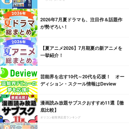
2026年7月夏ドラマも、注目作＆話題作
が勢ぞろい！
【夏アニメ2026】7月期夏の新アニメを
一挙紹介！
芸能界を志す10代～20代を応援！ オー
ディション・スクール情報はDeview
漫画読み放題サブスクおすすめ11選【徹
底比較】
オリコン顧客満足度ランキング