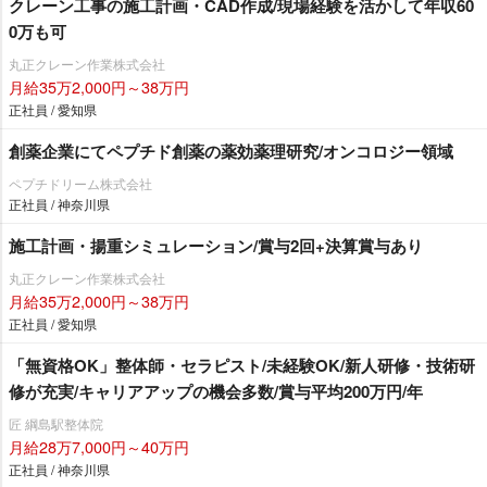
クレーン工事の施工計画・CAD作成/現場経験を活かして年収60
0万も可
丸正クレーン作業株式会社
月給35万2,000円～38万円
正社員 / 愛知県
創薬企業にてペプチド創薬の薬効薬理研究/オンコロジー領域
ペプチドリーム株式会社
正社員 / 神奈川県
施工計画・揚重シミュレーション/賞与2回+決算賞与あり
丸正クレーン作業株式会社
月給35万2,000円～38万円
正社員 / 愛知県
「無資格OK」整体師・セラピスト/未経験OK/新人研修・技術研
修が充実/キャリアアップの機会多数/賞与平均200万円/年
匠 綱島駅整体院
月給28万7,000円～40万円
正社員 / 神奈川県