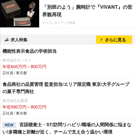
「別班のよう」腕時計で『VIVANT』の世
界観再現
オリコンタイアップ特集
求人特集
さらに見る
機能性表示食品の学術担当
株式会社サンクト
年収600万円～800万円
正社員 / 東京都
食品商社の品質管理 監査担当/エリア限定職 東京/大手グループ
の菓子専門商社
株式会社山星屋
年収590万円～800万円
正社員 / 東京都
言語聴覚士・ST/訪問リハビリ/職場の人間関係に悩まな
NEW
い!多職種と距離が近く、チームで支え合う温かい環境