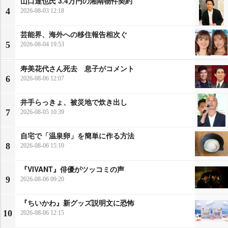
山口達也氏 3.4万円の湘南物件契約
4
2026-08-03 12:18
芸能界、海外への移住報告相次ぐ
5
2026-08-04 19:53
寿美花代さん死去 息子がコメント
6
2026-08-06 12:07
井手らっきょ、被災地で炊き出し
7
2026-08-05 10:39
自宅で「温泉卵」を簡単に作る方法
8
2026-08-06 15:10
『VIVANT』俳優がツッコミの声
9
2026-08-06 09:20
『ちいかわ』新グッズ説明文に恐怖
10
2026-08-06 12:15