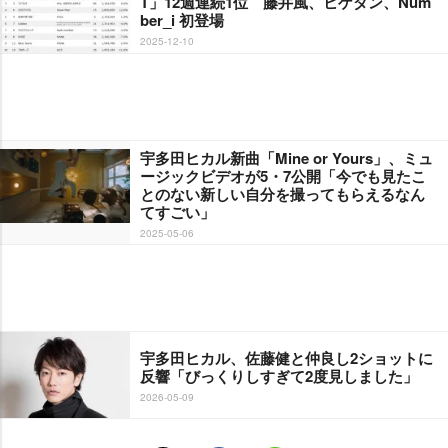
T」12週連続1位 藤井風、ヒゲダン、Num
ber_i 初登場
2025-12-10
宇多田ヒカル新曲「Mine or Yours」、ミュ
ージックビデオが5・7公開「今でも見たこ
とのない新しい自分を撮ってもらえるなん
てすごい」
2025-05-06
宇多田ヒカル、佐藤健と仲良し2ショットに
反響「びっくりしすぎて2度見しました」
2026-05-09