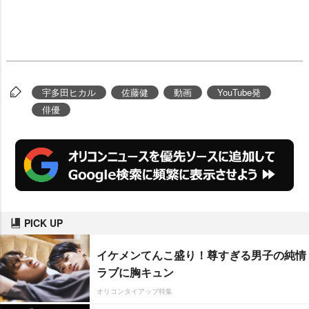
宇多田ヒカル
佐藤健
動画
YouTube発
俳優
PICK UP
イケメンてんこ盛り！尊すぎる男子の純情
ラブに胸キュン
オリコンタイアップ特集