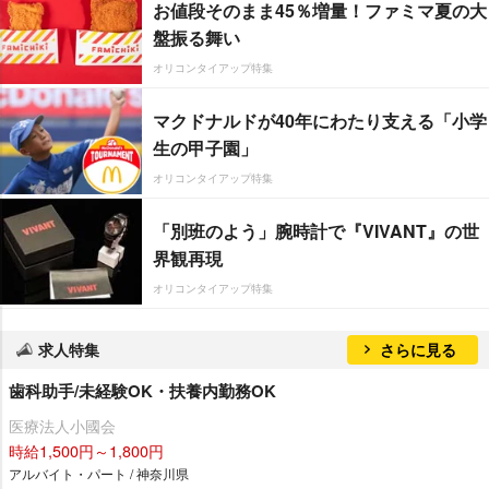
お値段そのまま45％増量！ファミマ夏の大
盤振る舞い
オリコンタイアップ特集
マクドナルドが40年にわたり支える「小学
生の甲子園」
オリコンタイアップ特集
「別班のよう」腕時計で『VIVANT』の世
界観再現
オリコンタイアップ特集
求人特集
さらに見る
歯科助手/未経験OK・扶養内勤務OK
医療法人小國会
時給1,500円～1,800円
アルバイト・パート / 神奈川県