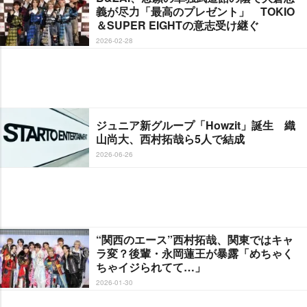
義が尽力「最高のプレゼント」 TOKIO
＆SUPER EIGHTの意志受け継ぐ
2026-02-28
ジュニア新グループ「Howzit」誕生 織
山尚大、西村拓哉ら5人で結成
2026-06-26
“関西のエース”西村拓哉、関東ではキャ
ラ変？後輩・永岡蓮王が暴露「めちゃく
ちゃイジられてて…」
2026-01-30