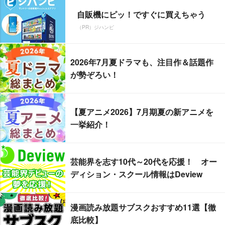
自販機にピッ！ですぐに買えちゃう
（PR）ジハンピ
2026年7月夏ドラマも、注目作＆話題作
が勢ぞろい！
【夏アニメ2026】7月期夏の新アニメを
一挙紹介！
芸能界を志す10代～20代を応援！ オー
ディション・スクール情報はDeview
漫画読み放題サブスクおすすめ11選【徹
底比較】