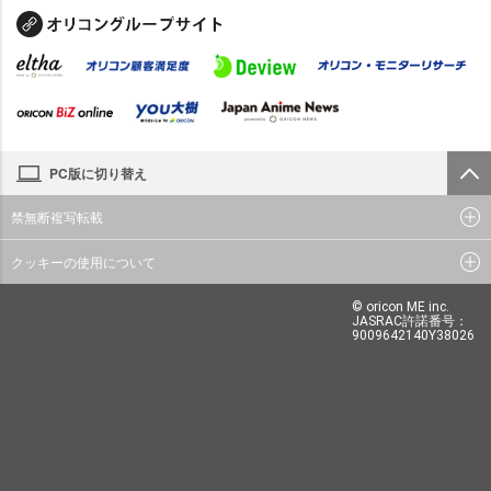
PC版に切り替え
禁無断複写転載
クッキーの使用について
© oricon ME inc.
JASRAC許諾番号：
9009642140Y38026